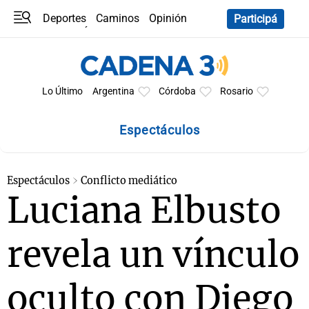
Deportes
Caminos
Opinión
Participá
Programas
Últimas coberturas
Últimas 24 h
En YouTube
Clima
Horóscopo
Lo Último
Argentina
Córdoba
Rosario
Espectáculos
Espectáculos
Conflicto mediático
Luciana Elbusto
revela un vínculo
oculto con Diego