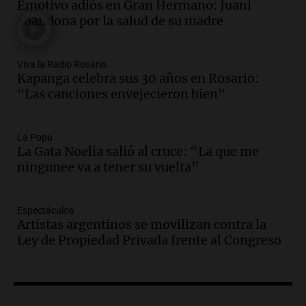
mano es muy peligroso”
Emotivo adiós en Gran Hermano: Juani
La Argentina, hoy
abandona por la salud de su madre
Episodios
Audio.
Docentes italianos visitaron la
Viva la Radio Rosario
ciudad de Córdoba para interiorizarse
Kapanga celebra sus 30 años en Rosario:
sobre los parques educativos
"Las canciones envejecieron bien"
Amamos Argentina
Episodios
Audio.
Meteorólogo alertó que El Niño
La Popu
traerá más lluvias y eventos extremos
La Gata Noelia salió al cruce: “La que me
durante la primavera
ningunee va a tener su vuelta”
Informados al regreso
Episodios
Espectáculos
Audio.
Córdoba sigue trabajando para
Artistas argentinos se movilizan contra la
restablecer el servicio de electricidad
Ley de Propiedad Privada frente al Congreso
tras fuertes vientos
Panorama Federal
Episodios
Audio.
Según una encuesta, el 80% de