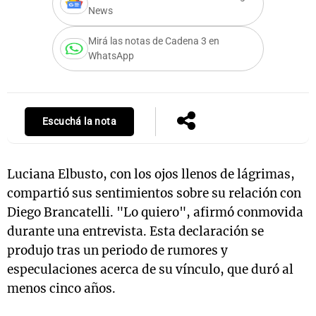
News
Mirá las notas de Cadena 3 en
WhatsApp
Notas
s
Notas
La Sole en
ial
Mundial 2026
Cadena 3
Escuchá la nota
Luciana Elbusto, con los ojos llenos de lágrimas,
compartió sus sentimientos sobre su relación con
Diego Brancatelli. "Lo quiero", afirmó conmovida
durante una entrevista. Esta declaración se
produjo tras un periodo de rumores y
especulaciones acerca de su vínculo, que duró al
menos cinco años.