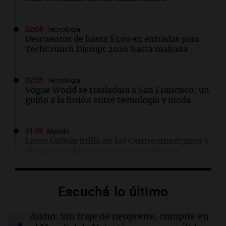
02:04
Tecnología
Descuentos de hasta $400 en entradas para
TechCrunch Disrupt 2026 hasta mañana
02:03
Tecnología
Vogue World se trasladará a San Francisco: un
guiño a la fusión entre tecnología y moda
01:59
Mundo
Laura Galván brilla en los Centroamericanos y
México establece nuevo récord de oros
01:29
Ciencia
Escuchá lo último
La fertilización podría depender del trabajo en
equipo de los espermatozoides, según un
estudio
Audio.
Sin traje de neoprene, compite en