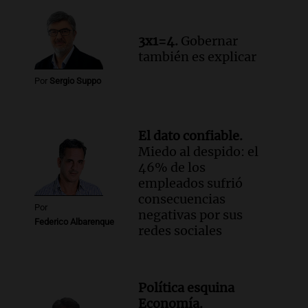
Audio.
Luis Juez cuestionó la polémica
por la Ley de Tierras: "Construyeron un
3x1=4.
Gobernar
relato mentiroso"
también es explicar
Informados al regreso
Episodios
Por
Sergio Suppo
El dato confiable.
Miedo al despido: el
46% de los
empleados sufrió
consecuencias
Por
negativas por sus
Federico Albarenque
redes sociales
Política esquina
Economía.