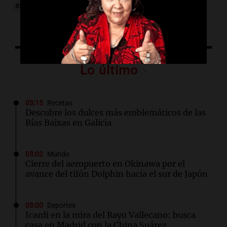
escándalo mediá
Lo último
03:15
Recetas
Descubre los dulces más emblemáticos de las
Rías Baixas en Galicia
03:02
Mundo
Cierre del aeropuerto en Okinawa por el
avance del tifón Dolphin hacia el sur de Japón
03:00
Deportes
Icardi en la mira del Rayo Vallecano: busca
casa en Madrid con la China Suárez