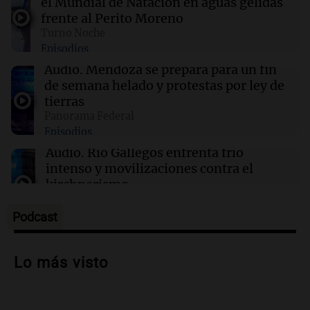
el Mundial de Natación en aguas gélidas
frente al Perito Moreno
01:24
Mundo
Turno Noche
Tiroteo en escuela secundaria de Tailandia:
Episodios
varios heridos tras el ataque
Audio.
Mendoza se prepara para un fin
de semana helado y protestas por ley de
01:09
Mundo
tierras
La transformación de Hanói: modernización
Panorama Federal
radical y sus efectos en los habitantes
Episodios
Audio.
Río Gallegos enfrenta frío
intenso y movilizaciones contra el
kirchnerismo
Panorama Federal
Episodios
Podcast
Audio.
Debate en el Senado sobre
propiedad privada y cuestionamientos a
Lo más visto
la soberanía digital en Argentina
Panorama Federal
Episodios