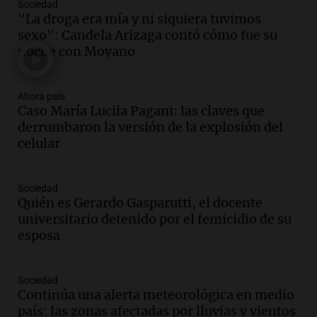
Sociedad
Audio.
Mendoza se prepara para un fin
"La droga era mía y ni siquiera tuvimos
de semana helado y ciudadanos
sexo": Candela Arizaga contó cómo fue su
marchan contra reforma de tierras
noche con Moyano
Panorama Federal
Episodios
Ahora país
Audio.
El "Mono" de Kapanga
Caso María Lucila Pagani: las claves que
adelantó su show en Rosario.
derrumbaron la versión de la explosión del
Viva la Radio Rosario
celular
Episodios
Audio.
Condenan a tres años de prisión
Sociedad
en suspenso a hombre por simular robo
Quién es Gerardo Gasparutti, el docente
de recaudación en San Luis
universitario detenido por el femicidio de su
Panorama Federal
esposa
Episodios
Audio.
Medicina reproductiva, entre la
ayuda por problemas de fertilidad y la
Sociedad
Continúa una alerta meteorológica en medio
ostentación de millonarios
país: las zonas afectadas por lluvias y vientos
Amamos Argentina