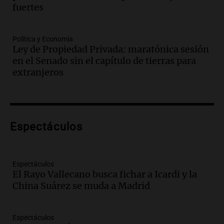
fuertes
Episodios
Audio.
El juicio contra Oscar González
avanza con testimonios clave sobre el
Política y Economía
accidente en Villa Dolores
Ley de Propiedad Privada: maratónica sesión
Panorama Federal
en el Senado sin el capítulo de tierras para
Episodios
extranjeros
Audio.
El teatro Real da la bienvenida a
la temporada Rock Real con bandas
tributo todos los jueves
Panorama Federal
Espectáculos
Episodios
Audio.
Nicolás Marotta, el cordobés de
Recoleta: “Enfrentar a Boca, sea donde
sea, va a ser lindo”
Espectáculos
El Rayo Vallecano busca fichar a Icardi y la
La Cadena del Gol
China Suárez se muda a Madrid
Episodios
Audio.
Débora Blanca, psicóloga experta
en ludopatía: “Tener el casino en la
Espectáculos