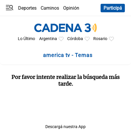
Deportes
Caminos
Opinión
Participá
Programas
Últimas coberturas
Últimas 24 h
En YouTube
Clima
Horóscopo
Lo Último
Argentina
Córdoba
Rosario
america tv - Temas
Por favor intente realizar la búsqueda más
tarde.
Descargá nuestra App