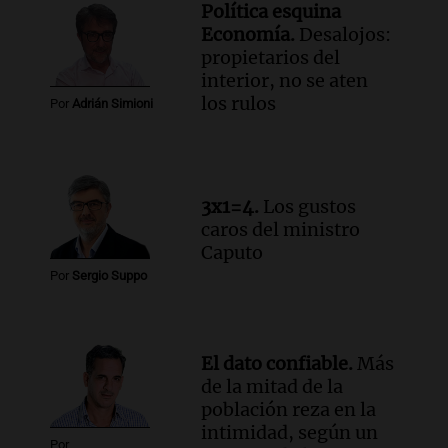
Audio.
Estiman que la inflación nacional
Política esquina
de julio será menor al 2,9% registrado
Economía.
Desalojos:
en CABA
propietarios del
Una mañana para todos
interior, no se aten
Episodios
los rulos
Por
Adrián Simioni
Audio.
Altas Cumbres: rescataron a una
cabra que llevaba ocho días atrapada en
un precipicio
Una mañana para todos
3x1=4.
Los gustos
Episodios
caros del ministro
Audio.
Chile planteó mejorar la
Caputo
conectividad fronteriza, aérea y digital
Por
Sergio Suppo
con Jujuy
Panorama Federal
Episodios
El dato confiable.
Más
de la mitad de la
población reza en la
intimidad, según un
Por