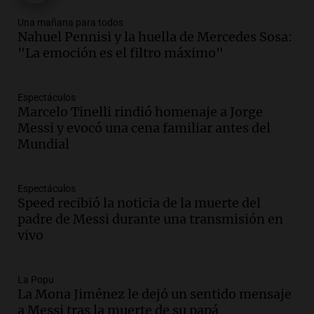
Una mañana para todos
Episodios
Una mañana para todos
Nahuel Pennisi y la huella de Mercedes Sosa:
Audio.
La historia de la servilleta que
"La emoción es el filtro máximo"
firmó Jorge Messi para el primer
contrato de Leo con Barcelona
Una mañana para todos
Espectáculos
Episodios
Marcelo Tinelli rindió homenaje a Jorge
Messi y evocó una cena familiar antes del
Audio.
Joan Gaspart: "Sin Jorge, no sé si
Mundial
Messi hubiera llegado adonde llegó"
Una mañana para todos
Episodios
Espectáculos
Speed recibió la noticia de la muerte del
Audio.
El orgullo y el sueño argentino de
padre de Messi durante una transmisión en
Jorge Messi en una entrevista con Rony
vivo
Vargas en 2007
Una mañana para todos
Episodios
La Popu
Audio.
El abuelo de Agostina Vega, tras
La Mona Jiménez le dejó un sentido mensaje
las nuevas detenciones: "En esa casa
a Messi tras la muerte de su papá