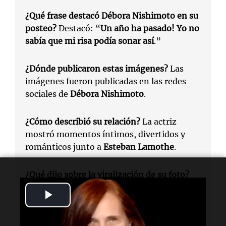
¿Qué frase destacó
Débora Nishimoto
en su
posteo?
Destacó: “
Un año ha pasado! Yo no
sabía que mi risa podía sonar así
.”
¿Dónde publicaron estas imágenes?
Las
imágenes fueron publicadas en las redes
sociales de
Débora Nishimoto
.
¿Cómo describió su relación?
La actriz
mostró momentos íntimos, divertidos y
románticos junto a
Esteban Lamothe
.
¿Qué dijo sobre la viralización de su foto?
Comentó que si hubiera estado sola, habría
Play
sentido ansiedad, pero que se rió con
Lamothe
.
Video