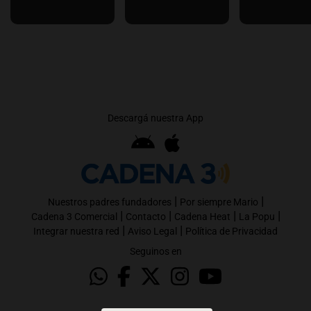
Descargá nuestra App
|
|
Nuestros padres fundadores
Por siempre Mario
|
|
|
|
Cadena 3 Comercial
Contacto
Cadena Heat
La Popu
|
|
Integrar nuestra red
Aviso Legal
Política de Privacidad
Seguinos en