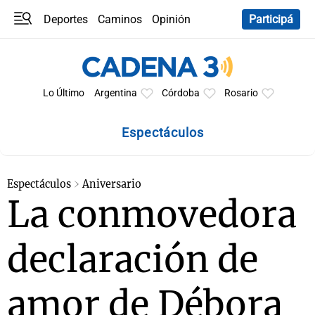
Deportes
Caminos
Opinión
Participá
Programas
Últimas coberturas
Últimas 24 h
En YouTube
Clima
Horóscopo
Lo Último
Argentina
Córdoba
Rosario
Espectáculos
Espectáculos
Aniversario
La conmovedora
declaración de
amor de Débora