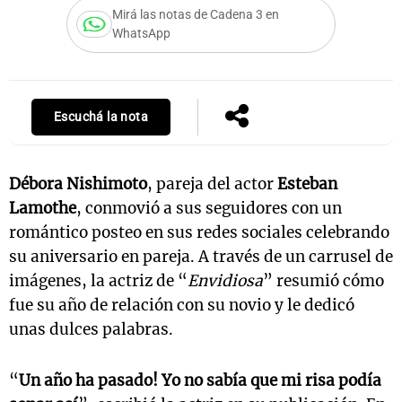
Mirá las notas de Cadena 3 en
WhatsApp
Notas
s
Notas
La Sole en
Escuchá la nota
ial
Mundial 2026
Cadena 3
Débora Nishimoto
, pareja del actor
Esteban
Lamothe
, conmovió a sus seguidores con un
romántico posteo en sus redes sociales celebrando
su aniversario en pareja. A través de un carrusel de
imágenes, la actriz de “
Envidiosa
” resumió cómo
fue su año de relación con su novio y le dedicó
unas dulces palabras.
“
Un año ha pasado! Yo no sabía que mi risa podía