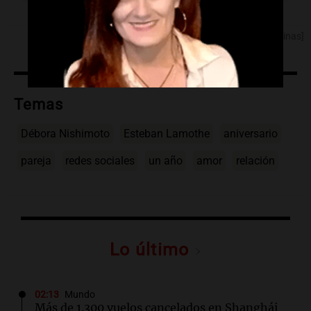
[Fuente: Noticias Argentinas]
Temas
Débora Nishimoto
Esteban Lamothe
aniversario
pareja
redes sociales
un año
amor
relación
Lo último
02:13
Mundo
Más de 1.300 vuelos cancelados en Shanghái