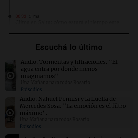
00:32
Clima
Clima en Salta: cómo estará el tiempo este
domingo 9 de agosto
Escuchá lo último
00:26
Clima
Clima en Tucumán: cómo estará el tiempo
este domingo 9 de agosto
Audio.
Tormentas y filtraciones: "El
agua entra por donde menos
imaginamos"
00:21
Clima
Una Mañana para todos Rosario
Clima en Mendoza: cómo estará el tiempo
Episodios
este domingo 9 de agosto
Audio.
Nahuel Pennisi y la huella de
Mercedes Sosa: "La emoción es el filtro
00:16
Clima
máximo".
Clima en Santa Fe: cómo estará el tiempo este
Una Mañana para todos Rosario
domingo 9 de agosto
Episodios