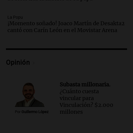
todos tenían algo que ver"
Una mañana para todos
La Popu
Episodios
¡Momento soñado! Joaco Martín de Desakta2
Audio.
Una nutricionista derribó el mito
cantó con Carín León en el Movistar Arena
del desayuno ideal: qué alimentos
conviene priorizar
Una mañana para todos
Episodios
Opinión
Audio.
Murió Jorge Messi
Una mañana para todos
Episodios
Subasta millonaria.
¿Cuánto cuesta
Audio.
Mateo, a los 25 años, lucha
vincular para
contra el tiempo: necesita un trasplante
Vinculación? $2.000
para poder seguir viviend
millones
Por
Guillermo López
Una mañana para todos
Episodios