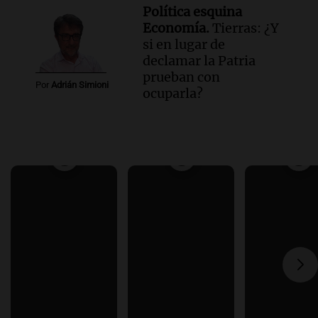
Política esquina
Economía.
Tierras: ¿Y
si en lugar de
declamar la Patria
prueban con
Por
Adrián Simioni
ocuparla?