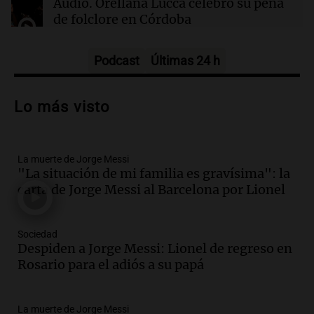
Audio.
Orellana Lucca celebró su peña
de folclore en Córdoba
Tarde y Media
Episodios
Podcast
Últimas 24 h
Audio.
Trágico accidente en Mendoza:
un muerto y varios heridos tras caída de
Lo más visto
vehículos desde un puente
Panorama Federal
Episodios
La muerte de Jorge Messi
Audio.
Tragedia en Mendoza: un muerto
"La situación de mi familia es gravísima": la
y cinco heridos tras caer dos autos desde
carta de Jorge Messi al Barcelona por Lionel
un puente
Una mañana para todos
Episodios
Sociedad
Audio.
Messi llegará esta noche a
Despiden a Jorge Messi: Lionel de regreso en
Rosario para acompañar a su familia
Rosario para el adiós a su papá
tras la muerte de su papá
Una mañana para todos
La muerte de Jorge Messi
Episodios