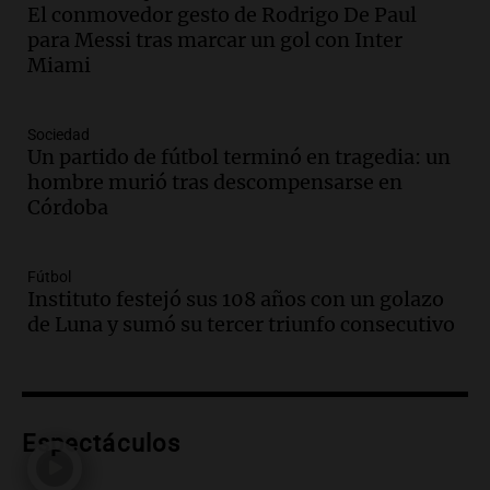
El conmovedor gesto de Rodrigo De Paul
Audio.
Ley de Propiedad Privada: el revés
para Messi tras marcar un gol con Inter
en el Congreso expuso una debilidad
Miami
comunicacional del Gobierno
Una mañana para todos
Episodios
Sociedad
Un partido de fútbol terminó en tragedia: un
Audio.
Casabindo se prepara para una
hombre murió tras descompensarse en
celebración única: 30.000 turistas y el
Córdoba
tradicional Toreo de la Vincha
Una mañana para todos
Episodios
Fútbol
Audio.
Borges, abogada de Pourrain:
Instituto festejó sus 108 años con un golazo
"Tres hombres se lo llevaron para
de Luna y sumó su tercer triunfo consecutivo
hacerle preguntas y nunca regresó"
Una mañana para todos
Episodios
Audio.
Voluntarios limpiaron 9.000
Espectáculos
metros del río Suquía y retiraron hasta
800 kilos de basura por jornada