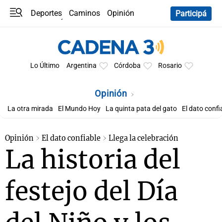
Deportes
Caminos
Opinión
Participá
Programas
Últimas coberturas
Últimas 24 h
En YouTube
Clima
Horóscopo
Lo Último
Argentina
Córdoba
Rosario
Opinión
La otra mirada
El Mundo Hoy
La quinta pata del gato
El dato confi
Opinión
El dato confiable
Llega la celebración
La historia del
festejo del Día