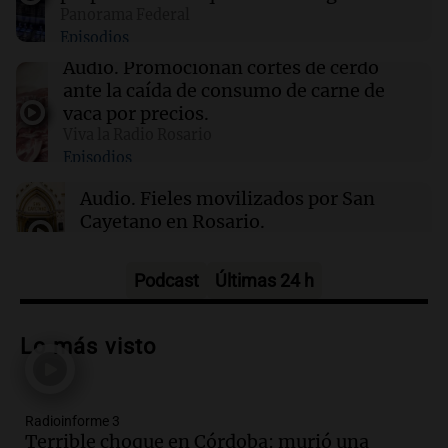
Panorama Federal
Episodios
18:03
Tecnología
Audio.
Promocionan cortes de cerdo
Último día para obtener hasta $400 de
ante la caída de consumo de carne de
descuento en entradas para TechCrunch
vaca por precios.
Disrupt 2026
Viva la Radio Rosario
Episodios
18:00
Sociedad
Audio.
Fieles movilizados por San
Incendio en un edificio lindero al de Cristina
Cayetano en Rosario.
Kirchner: evacuaron vecinos y hubo heridos
por humo
Viva la Radio Rosario
Episodios
Podcast
Últimas 24 h
Audio.
Se registra inusual nevada en
Zapala, Neuquén, con más de mil
Lo más visto
camiones varados
Panorama Federal
Episodios
Radioinforme 3
Audio.
Controversia en el peronismo
Terrible choque en Córdoba: murió una