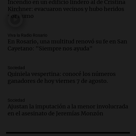
Incendio en un edificio lindero al de Cristina
Episodios
Kirchner: evacuaron vecinos y hubo heridos
Audio.
Detienen a pareja en Alderete por
por humo
venta de medicamentos controlados
mediante delivery
Panorama Federal
Viva la Radio Rosario
Episodios
En Rosario, una multitud renovó su fe en San
Cayetano: "Siempre nos ayuda"
Audio.
El alzobispo García Cueva llama a
la clase dirigente a abordar problemas
económicos y sociales
Sociedad
Panorama Federal
Quiniela vespertina: conocé los números
Episodios
ganadores de hoy viernes 7 de agosto.
Audio.
La inflación en Buenos Aires
alcanza el 2,9% en julio, generando
incertidumbre sobre el IPC nacional
Sociedad
Ajustan la imputación a la menor involucrada
Panorama Federal
en el asesinato de Jeremías Monzón
Episodios
Audio.
Descuentos de hasta 700.000
pesos en salarios docentes en Jujuy