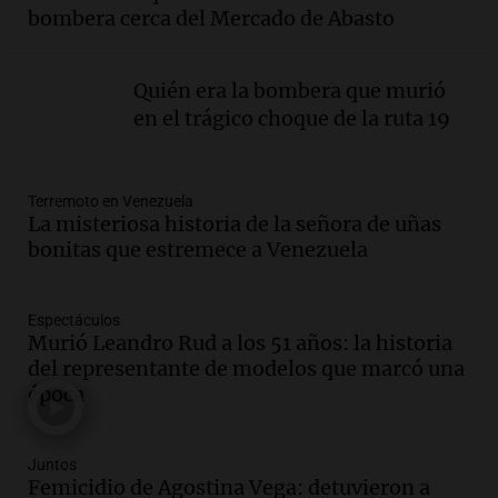
mendocino por ausencia de senadora
bombera cerca del Mercado de Abasto
embarazada en votación clave
Panorama Federal
Episodios
Quién era la bombera que murió
Audio.
Mateo Bouniba, joven de Villa
en el trágico choque de la ruta 19
María, necesita un trasplante de médula
en Estados Unidos
Panorama Federal
Terremoto en Venezuela
Episodios
La misteriosa historia de la señora de uñas
bonitas que estremece a Venezuela
Audio.
Fieles celebran a San Cayetano
en Córdoba pidiendo pan, paz y trabajo
Viva la Radio
Espectáculos
Episodios
Murió Leandro Rud a los 51 años: la historia
del representante de modelos que marcó una
Audio.
Día Internacional de la Cerveza:
época
mitos, secretos y el desafío de producir
cerveza artesanal
Viva la Radio
Juntos
Episodios
Femicidio de Agostina Vega: detuvieron a