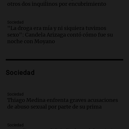
Audio.
Tucumán enfrenta un equilibrio
otros dos inquilinos por encubrimiento
financiero precario debido a la caída del
consumo y recaudación
Sociedad
Panorama Federal
"La droga era mía y ni siquiera tuvimos
Episodios
sexo": Candela Arizaga contó cómo fue su
Audio.
La calidad del empleo en
noche con Moyano
Argentina cae y preocupa a economistas
en un contexto de crisis económica
Panorama Federal
Episodios
Audio.
Audiencia por tragedia vial en
Sociedad
Altas Cumbres: peritos analizan
teléfono de Óscar González
Panorama Federal
Sociedad
Episodios
Thiago Medina enfrenta graves acusaciones
de abuso sexual por parte de su prima
Audio.
Solicitan quiebra de Lebron
Group en medio de una investigación
por estafa piramidal millonaria
Sociedad
Panorama Federal