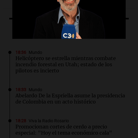
Lo último
18:36
Mundo
Helicóptero se estrella mientras combate
incendio forestal en Utah; estado de los
pilotos es incierto
18:33
Mundo
Abelardo De la Espriella asume la presidencia
de Colombia en un acto histórico
18:28
Viva la Radio Rosario
Promocionan cortes de cerdo a precio
especial: "Hoy el tema económico cala"