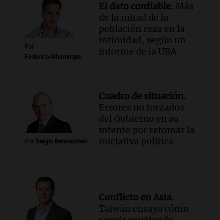
como enfermedad laboral tras caso de
El dato confiable.
Más
docente fallecido en 2021
de la mitad de la
Panorama Federal
población reza en la
Episodios
intimidad, según un
Por
informe de la UBA
Federico Albarenque
Cuadro de situación.
Errores no forzados
del Gobierno en su
intento por retomar la
iniciativa política
Por
Sergio Berensztein
Conflicto en Asia.
Taiwán ensaya cómo
seguir existiendo