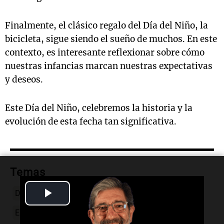
Finalmente, el clásico regalo del Día del Niño, la
bicicleta, sigue siendo el sueño de muchos. En este
contexto, es interesante reflexionar sobre cómo
nuestras infancias marcan nuestras expectativas
y deseos.
Este Día del Niño, celebremos la historia y la
evolución de esta fecha tan significativa.
Temas
Play
Día del Niño
historia
regalos
UNICEF
Video
El dato confiable
juguetes