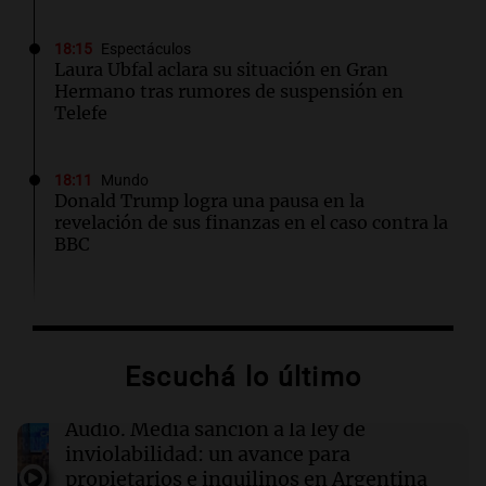
18:15
Espectáculos
Laura Ubfal aclara su situación en Gran
Hermano tras rumores de suspensión en
Telefe
18:11
Mundo
Donald Trump logra una pausa en la
revelación de sus finanzas en el caso contra la
BBC
18:10
Sociedad
Thiago Medina enfrenta graves acusaciones
de abuso sexual por parte de su prima
Escuchá lo último
18:04
Tecnología
Audio.
Media sanción a la ley de
La administración Trump gastó casi 4 mil
inviolabilidad: un avance para
millones para cancelar proyectos eólicos en
propietarios e inquilinos en Argentina
alta mar