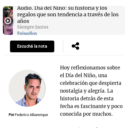
Audio.
Día del Niño: su historia y los
regalos que son tendencia a través de los
años
Notas
Siempre Juntos
s
Notas
Episodios
La Sole en
ial
Mundial 2026
Cadena 3
Escuchá la nota
Hoy reflexionamos sobre
el Día del Niño, una
celebración que despierta
nostalgia y alegría. La
historia detrás de esta
fecha es fascinante y poco
conocida por muchos.
Por
Federico Albarenque