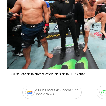
Notas
Notas
Editorial
Mundial 2026
La Sol
FOTO:
Foto de la cuenta oficial de X de la UFC: @ufc
Mirá las notas de Cadena 3 en
Google News