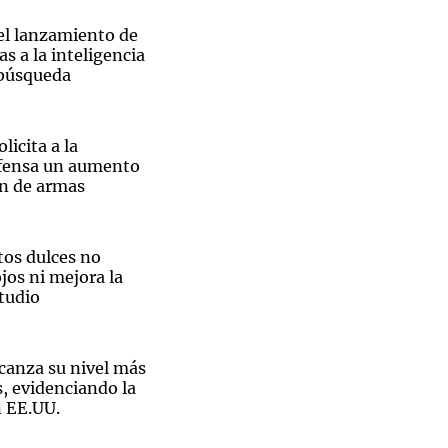
el lanzamiento de
as a la inteligencia
u búsqueda
Notas
tas
Notas
licita a la
Venezuela de
efensa un aumento
 Groenlandia
Comprometidos
Madur
ón de armas
tos dulces no
jos ni mejora la
tudio
canza su nivel más
, evidenciando la
n EE.UU.