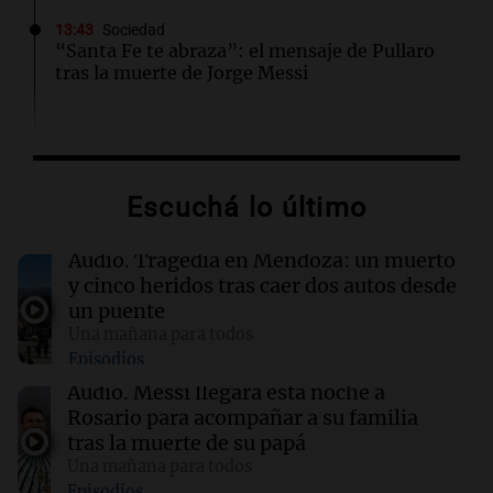
13:43
Sociedad
“Santa Fe te abraza”: el mensaje de Pullaro
tras la muerte de Jorge Messi
13:31
Una mañana para todos
Messi llegará esta noche a Rosario para
acompañar a su familia tras la muerte de su
Escuchá lo último
papá
Audio.
Tragedia en Mendoza: un muerto
13:20
Sociedad
y cinco heridos tras caer dos autos desde
“Jorge hizo todo bien”: el mensaje de Chiqui
un puente
Tapia tras la muerte del padre de Messi
Una mañana para todos
Episodios
13:18
Una mañana para todos
Audio.
Messi llegará esta noche a
Ley de Propiedad Privada: el revés en el
Rosario para acompañar a su familia
Congreso expuso una debilidad
tras la muerte de su papá
comunicacional del Gobierno
Una mañana para todos
Episodios