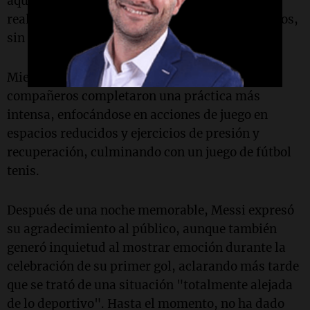
aquellos que ingresaron en la segunda mitad,
realizando ejercicios de gimnasio y regenerativos,
sin participar en el campo.
Mientras los titulares observaban, sus
compañeros completaron una práctica más
intensa, enfocándose en acciones de juego en
espacios reducidos y ejercicios de presión y
recuperación, culminando con un juego de fútbol
tenis.
Después de una noche memorable, Messi expresó
su agradecimiento al público, aunque también
generó inquietud al mostrar emoción durante la
celebración de su primer gol, aclarando más tarde
que se trató de una situación "totalmente alejada
de lo deportivo". Hasta el momento, no ha dado