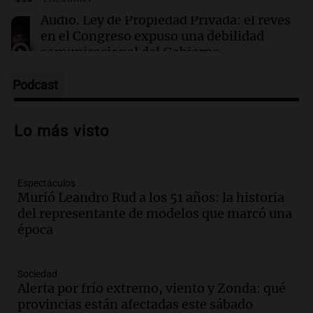
13:18
Una mañana para todos
Audio.
Ley de Propiedad Privada: el revés
Matías Pourrain sigue detenido: "Tres
en el Congreso expuso una debilidad
hombres se lo llevaron para hacerle preguntas
comunicacional del Gobierno
y nunca regresó"
Una mañana para todos
Episodios
Podcast
Audio.
Casabindo se prepara para una
celebración única: 30.000 turistas y el
Lo más visto
tradicional Toreo de la Vincha
Una mañana para todos
Episodios
Espectáculos
Audio.
Borges, abogada de Pourrain:
Murió Leandro Rud a los 51 años: la historia
"Tres hombres se lo llevaron para
del representante de modelos que marcó una
hacerle preguntas y nunca regresó"
época
Una mañana para todos
Episodios
Audio.
Voluntarios limpiaron 9.000
Sociedad
metros del río Suquía y retiraron hasta
Alerta por frío extremo, viento y Zonda: qué
800 kilos de basura por jornada
provincias están afectadas este sábado