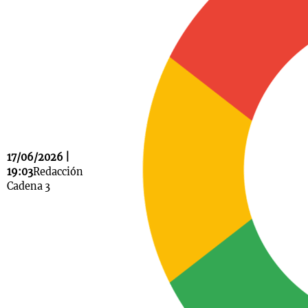
Notas
s
Notas
La Sole en
ial
Mundial 2026
Cadena 3
17/06/2026 |
19:03
Redacción
Cadena 3