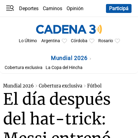
Deportes
Caminos
Opinión
Participá
Programas
Últimas coberturas
Últimas 24 h
En YouTube
Clima
Horóscopo
Lo Último
Argentina
Córdoba
Rosario
Mundial 2026
Cobertura exclusiva
La Copa del Hincha
Mundial 2026
Cobertura exclusiva
Fútbol
El día después
del hat-trick: