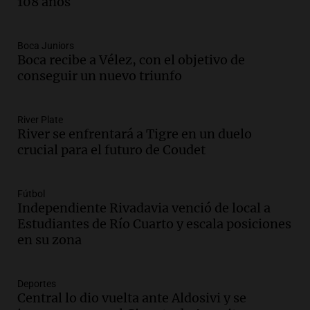
108 años
Audio.
Estiman que la inflación nacional
de julio será menor al 2,9% registrado
en CABA
Boca Juniors
Una mañana para todos
Boca recibe a Vélez, con el objetivo de
Episodios
conseguir un nuevo triunfo
Audio.
Altas Cumbres: rescataron a una
cabra que llevaba ocho días atrapada en
un precipicio
River Plate
River se enfrentará a Tigre en un duelo
Una mañana para todos
crucial para el futuro de Coudet
Episodios
Audio.
Chile planteó mejorar la
conectividad fronteriza, aérea y digital
Fútbol
con Jujuy
Independiente Rivadavia venció de local a
Panorama Federal
Estudiantes de Río Cuarto y escala posiciones
Episodios
en su zona
Audio.
Del fitness a la longevidad: por
qué crece el consumo de alimentos con
proteínas
Deportes
Central lo dio vuelta ante Aldosivi y se
Una mañana para todos