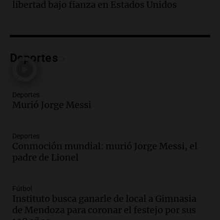
libertad bajo fianza en Estados Unidos
todos tenían algo que ver"
Una mañana para todos
Episodios
Audio.
Una nutricionista derribó el mito
del desayuno ideal: qué alimentos
Deportes
conviene priorizar
Una mañana para todos
Episodios
Deportes
Murió Jorge Messi
Audio.
Murió Jorge Messi
Una mañana para todos
Deportes
Episodios
Conmoción mundial: murió Jorge Messi, el
padre de Lionel
Audio.
Mateo, a los 25 años, lucha
contra el tiempo: necesita un trasplante
para poder seguir viviend
Fútbol
Una mañana para todos
Instituto busca ganarle de local a Gimnasia
Episodios
de Mendoza para coronar el festejo por sus