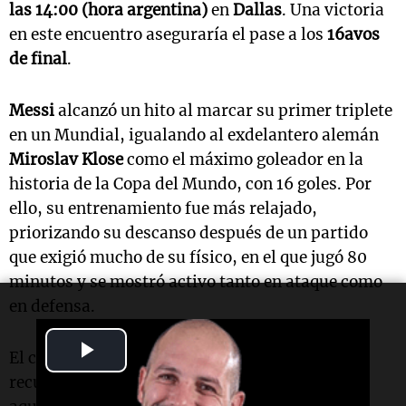
las 14:00 (hora argentina)
en
Dallas
. Una victoria
en este encuentro aseguraría el pase a los
16avos
de final
.
Messi
alcanzó un hito al marcar su primer triplete
en un Mundial, igualando al exdelantero alemán
Miroslav Klose
como el máximo goleador en la
historia de la Copa del Mundo, con 16 goles. Por
ello, su entrenamiento fue más relajado,
priorizando su descanso después de un partido
que exigió mucho de su físico, en el que jugó 80
minutos y se mostró activo tanto en ataque como
en defensa.
Play
El cuerpo técnico de
Scaloni
organizó un día de
recuperación para los jugadores titulares y
Video