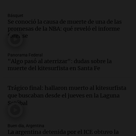
Una mañana para todos
Episodios
Básquet
Audio.
La historia de la servilleta que
Se conoció la causa de muerte de una de las
firmó Jorge Messi para el primer
promesas de la NBA: qué reveló el informe
contrato de Leo con Barcelona
forense
Una mañana para todos
Episodios
Panorama Federal
Audio.
Joan Gaspart: "Sin Jorge, no sé si
"Algo pasó al aterrizar": dudas sobre la
Messi hubiera llegado adonde llegó"
muerte del kitesurfista en Santa Fe
Una mañana para todos
Episodios
Trágico final: hallaron muerto al kitesurfista
Audio.
El orgullo y el sueño argentino de
que buscaban desde el jueves en la Laguna
Jorge Messi en una entrevista con Rony
Setúbal
Vargas en 2007
Una mañana para todos
Episodios
Buen día, Argentina
Audio.
El abuelo de Agostina Vega, tras
La argentina detenida por el ICE obtuvo la
las nuevas detenciones: "En esa casa