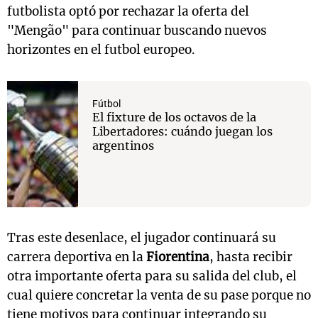
futbolista optó por rechazar la oferta del
"Mengão" para continuar buscando nuevos
horizontes en el futbol europeo.
Fútbol
El fixture de los octavos de la
Libertadores: cuándo juegan los
argentinos
Tras este desenlace, el jugador continuará su
carrera deportiva en la
Fiorentina
, hasta recibir
otra importante oferta para su salida del club, el
cual quiere concretar la venta de su pase porque no
tiene motivos para continuar integrando su