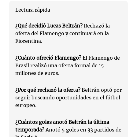
Lectura rápida
¿Qué decidió Lucas Beltrán?
Rechazó la
oferta del Flamengo y continuará en la
Fiorentina.
¿Cuánto ofreció Flamengo?
El Flamengo de
Brasil realizó una oferta formal de 15
millones de euros.
¿Por qué rechazó la oferta?
Beltrán optó por
seguir buscando oportunidades en el fútbol
europeo.
¿Cuántos goles anotó Beltrán la última
temporada?
Anotó 5 goles en 33 partidos de