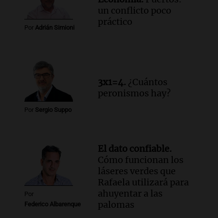
un conflicto poco
práctico
Por
Adrián Simioni
3x1=4.
¿Cuántos
peronismos hay?
Por
Sergio Suppo
El dato confiable.
Cómo funcionan los
láseres verdes que
Rafaela utilizará para
ahuyentar a las
Por
palomas
Federico Albarenque