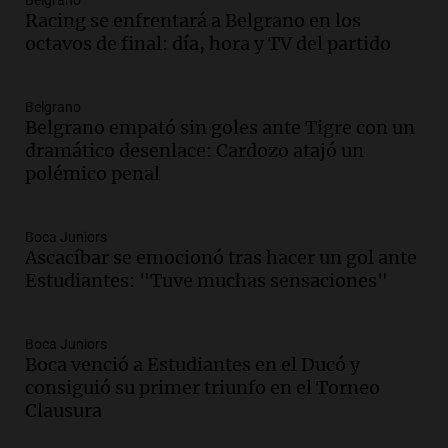
Belgrano
Audio.
Continúan audiencias en caso de
Racing se enfrentará a Belgrano en los
corrupción con testimonios que
octavos de final: día, hora y TV del partido
exponen graves irregularidades
Noticias
Episodios
Belgrano
Audio.
Robos en Berazategui:
Belgrano empató sin goles ante Tigre con un
delincuentes asaltan tres comercios en
dramático desenlace: Cardozo atajó un
una sola noche
polémico penal
Panorama Federal
Episodios
Boca Juniors
Audio.
Debate sobre reforma del Banco
Ascacíbar se emocionó tras hacer un gol ante
Central refleja tensiones políticas y
Estudiantes: "Tuve muchas sensaciones"
económicos en Argentina
Noticias
Episodios
Boca Juniors
Boca venció a Estudiantes en el Ducó y
Audio.
Luis Juez defendió la ley de
consiguió su primer triunfo en el Torneo
propiedad privada: "Hay mucho relato y
Clausura
poca lectura"
Noticias Rosario