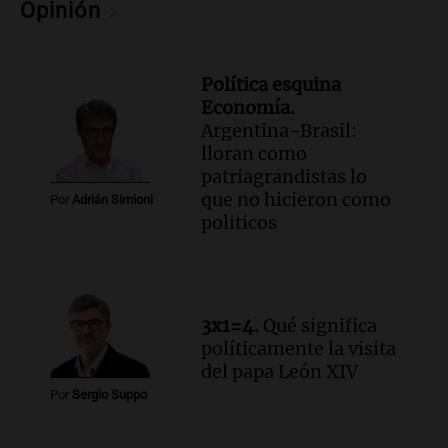
Opinión
Noticias
Episodios
Política esquina
Economía.
Argentina-Brasil:
lloran como
patriagrandistas lo
que no hicieron como
Por
Adrián Simioni
politicos
3x1=4.
Qué significa
políticamente la visita
del papa León XIV
Por
Sergio Suppo