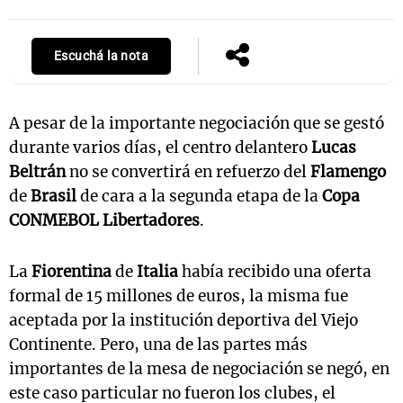
Escuchá la nota
Notas
s
Notas
La Sole en
A pesar de la importante negociación que se gestó
ial
Mundial 2026
Cadena 3
durante varios días, el centro delantero
Lucas
Beltrán
no se convertirá en refuerzo del
Flamengo
de
Brasil
de cara a la segunda etapa de la
Copa
CONMEBOL Libertadores
.
La
Fiorentina
de
Italia
había recibido una oferta
formal de 15 millones de euros, la misma fue
aceptada por la institución deportiva del Viejo
Continente. Pero, una de las partes más
importantes de la mesa de negociación se negó, en
este caso particular no fueron los clubes, el