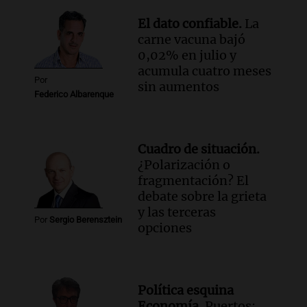
El dato confiable.
La
carne vacuna bajó
0,02% en julio y
acumula cuatro meses
Por
sin aumentos
Federico Albarenque
Cuadro de situación.
¿Polarización o
fragmentación? El
debate sobre la grieta
y las terceras
Por
Sergio Berensztein
opciones
Política esquina
Economía.
Puertos: