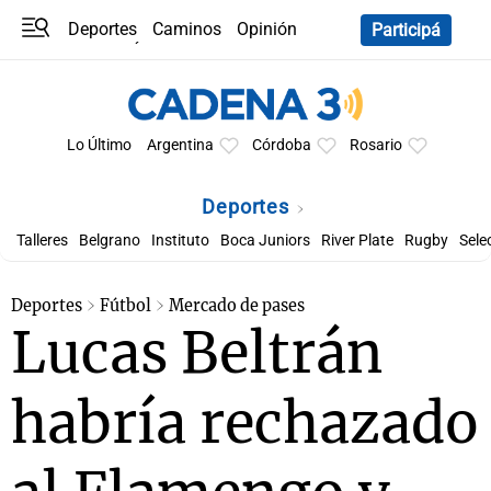
Deportes
Caminos
Opinión
Participá
Programas
Últimas coberturas
Últimas 24 h
En YouTube
Clima
Horóscopo
Lo Último
Argentina
Córdoba
Rosario
Deportes
Talleres
Belgrano
Instituto
Boca Juniors
River Plate
Rugby
Sele
Deportes
Fútbol
Mercado de pases
Lucas Beltrán
habría rechazado