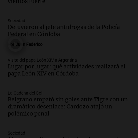
vientos fuerte
Noticias
Episodios
Audio.
La pizzería más antigua de
Sociedad
Córdoba homenajeó a León XIV con una
Detuvieron al jefe antidrogas de la Policía
pizza esculpida con su rostro
Federal en Córdoba
Radioinforme 3
Por
Juan Federico
Episodios
Audio.
Córdoba jugará un papel clave en
Visita del papa León XIV a Argentina
Lugar por lugar: qué actividades realizará el
la visita del Papa León XIV a Argentina
papa León XIV en Córdoba
Panorama Federal
Episodios
Audio.
Boca se impone a Estudiantes
La Cadena del Gol
Belgrano empató sin goles ante Tigre con un
con gol de Azcácibar en un sólido
dramático desenlace: Cardozo atajó un
desempeño del equipo
polémico penal
Noticias
Episodios
Audio.
Boca Juniors obtiene una vital
Sociedad
victoria ante Estudiantes gracias al gol