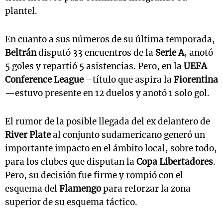
plantel.
En cuanto a sus números de su última temporada,
Beltrán
disputó 33 encuentros de la
Serie A
, anotó
5 goles y repartió 5 asistencias. Pero, en la
UEFA
Conference League
–título que aspira la
Fiorentina
—estuvo presente en 12 duelos y anotó 1 solo gol.
El rumor de la posible llegada del ex delantero de
River Plate
al conjunto sudamericano generó un
importante impacto en el ámbito local, sobre todo,
para los clubes que disputan la
Copa Libertadores
.
Pero, su decisión fue firme y rompió con el
esquema del
Flamengo
para reforzar la zona
superior de su esquema táctico.