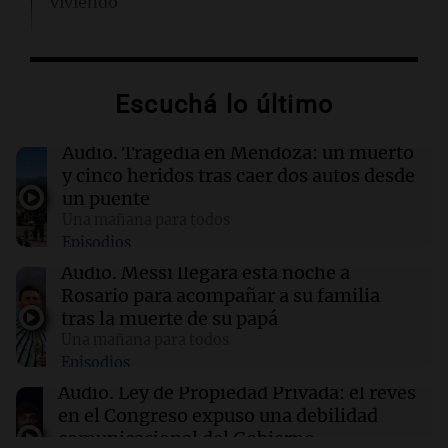
viviendo
13:57
Una mañana para todos
Tragedia en Mendoza: un muerto y cinco
Escuchá lo último
heridos tras caer dos autos desde un puente
Audio.
Tragedia en Mendoza: un muerto
13:43
Sociedad
y cinco heridos tras caer dos autos desde
“Santa Fe te abraza”: el mensaje de Pullaro
un puente
tras la muerte de Jorge Messi
Una mañana para todos
Episodios
13:31
Una mañana para todos
Audio.
Messi llegará esta noche a
Messi llegará esta noche a Rosario para
Rosario para acompañar a su familia
acompañar a su familia tras la muerte de su
tras la muerte de su papá
papá
Una mañana para todos
Episodios
13:20
Sociedad
Audio.
Ley de Propiedad Privada: el revés
“Jorge hizo todo bien”: el mensaje de Chiqui
en el Congreso expuso una debilidad
Tapia tras la muerte del padre de Messi
comunicacional del Gobierno