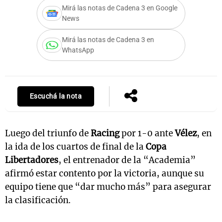
Mirá las notas de Cadena 3 en Google
News
Mirá las notas de Cadena 3 en
Notas
WhatsApp
s
Notas
La Sole en
ial
Mundial 2026
Cadena 3
Escuchá la nota
Luego del triunfo de
Racing
por 1-0 ante
Vélez
, en
la ida de los cuartos de final de la
Copa
Libertadores
, el entrenador de la “Academia”
afirmó estar contento por la victoria, aunque su
equipo tiene que “dar mucho más” para asegurar
la clasificación.