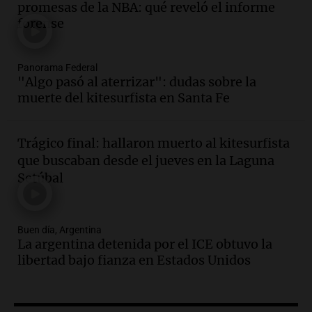
promesas de la NBA: qué reveló el informe
contrato de Leo con Barcelona
forense
Una mañana para todos
Episodios
Panorama Federal
Audio.
Joan Gaspart: "Sin Jorge, no sé si
"Algo pasó al aterrizar": dudas sobre la
Messi hubiera llegado adonde llegó"
muerte del kitesurfista en Santa Fe
Una mañana para todos
Episodios
Trágico final: hallaron muerto al kitesurfista
Audio.
El orgullo y el sueño argentino de
que buscaban desde el jueves en la Laguna
Jorge Messi en una entrevista con Rony
Setúbal
Vargas en 2007
Una mañana para todos
Episodios
Buen día, Argentina
Audio.
El abuelo de Agostina Vega, tras
La argentina detenida por el ICE obtuvo la
las nuevas detenciones: "En esa casa
libertad bajo fianza en Estados Unidos
todos tenían algo que ver"
Una mañana para todos
Episodios