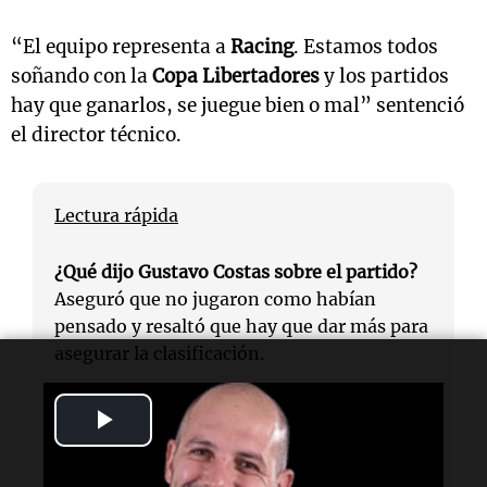
“El equipo representa a
Racing
. Estamos todos
soñando con la
Copa Libertadores
y los partidos
hay que ganarlos, se juegue bien o mal” sentenció
el director técnico.
Lectura rápida
¿Qué dijo Gustavo Costas sobre el partido?
Aseguró que no jugaron como habían
pensado y resaltó que hay que dar más para
asegurar la clasificación.
Play
¿Cuándo se juega el partido de vuelta?
El
partido de vuelta se jugará el próximo
Video
martes 23 de septiembre a las 19:00 en el