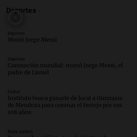
Audio.
Una nutricionista derribó el mito
del desayuno ideal: qué alimentos
Deportes
conviene priorizar
Una mañana para todos
Episodios
Deportes
Murió Jorge Messi
Audio.
Murió Jorge Messi
Una mañana para todos
Deportes
Episodios
Conmoción mundial: murió Jorge Messi, el
padre de Lionel
Audio.
Mateo, a los 25 años, lucha
contra el tiempo: necesita un trasplante
para poder seguir viviend
Fútbol
Una mañana para todos
Instituto busca ganarle de local a Gimnasia
Episodios
de Mendoza para coronar el festejo por sus
108 años
Audio.
Estiman que la inflación nacional
de julio será menor al 2,9% registrado
en CABA
Boca Juniors
Una mañana para todos