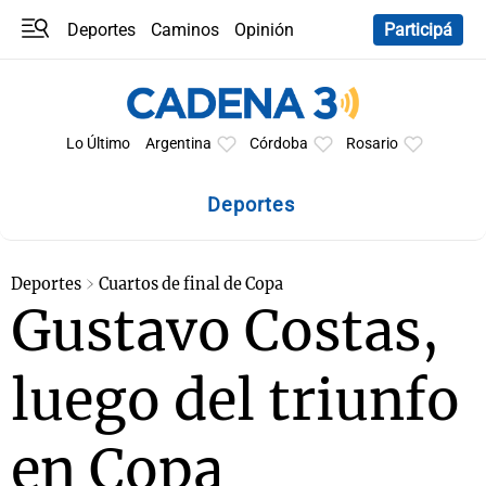
Deportes
Caminos
Opinión
Participá
Programas
Últimas coberturas
Últimas 24 h
En YouTube
Clima
Horóscopo
Lo Último
Argentina
Córdoba
Rosario
Deportes
Deportes
Cuartos de final de Copa
Gustavo Costas,
luego del triunfo
en Copa