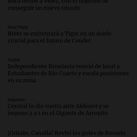
Boca recibe a Vélez, con el objetivo de
Episodios
conseguir un nuevo triunfo
Audio.
Altas Cumbres: rescataron a una
cabra que llevaba ocho días atrapada en
un precipicio
River Plate
River se enfrentará a Tigre en un duelo
Una mañana para todos
crucial para el futuro de Coudet
Episodios
Audio.
Chile planteó mejorar la
conectividad fronteriza, aérea y digital
Fútbol
con Jujuy
Independiente Rivadavia venció de local a
Panorama Federal
Estudiantes de Río Cuarto y escala posiciones
Episodios
en su zona
Audio.
Del fitness a la longevidad: por
qué crece el consumo de alimentos con
proteínas
Deportes
Central lo dio vuelta ante Aldosivi y se
Una mañana para todos
impuso 2 a 1 en el Gigante de Arroyito
Episodios
Audio.
Investigan un asalto millonario a
la cooperativa Talamochita en Villa
¡Gritalo, Canalla! Reviví los goles de Rosario
María