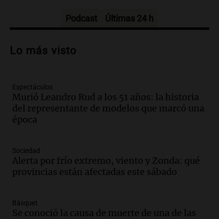
Una mañana para todos
Episodios
Podcast
Últimas 24 h
Audio.
Casabindo se prepara para una
celebración única: 30.000 turistas y el
Lo más visto
tradicional Toreo de la Vincha
Una mañana para todos
Episodios
Espectáculos
Audio.
Borges, abogada de Pourrain:
Murió Leandro Rud a los 51 años: la historia
"Tres hombres se lo llevaron para
del representante de modelos que marcó una
hacerle preguntas y nunca regresó"
época
Una mañana para todos
Episodios
Audio.
Voluntarios limpiaron 9.000
Sociedad
metros del río Suquía y retiraron hasta
Alerta por frío extremo, viento y Zonda: qué
800 kilos de basura por jornada
provincias están afectadas este sábado
Una mañana para todos
Episodios
Básquet
Audio.
La historia de la servilleta que
Se conoció la causa de muerte de una de las
firmó Jorge Messi para el primer