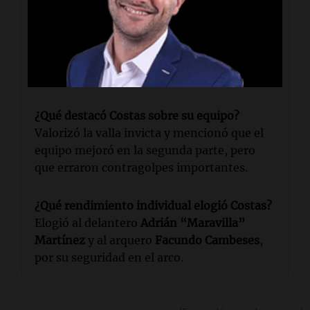
estadio Presidente Perón.
¿Cuál fue el resultado del primer partido?
Racing
ganó 1-0 a
Vélez
en la ida de los
cuartos de final.
¿Qué destacó Costas sobre su equipo?
Valorizó la valla invicta y mencionó que el
equipo mejoró en la segunda parte, pero
que erraron contragolpes importantes.
¿Qué rendimiento individual elogió Costas?
Elogió al delantero
Adrián “Maravilla”
Martínez
y al arquero
Facundo Cambeses
,
por su seguridad en el arco.