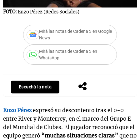
FOTO:
Enzo Pérez (Redes Sociales)
Notas
Mirá las notas de Cadena 3 en Google
s
Notas
News
La Sole en
ial
Mundial 2026
Cadena 3
Mirá las notas de Cadena 3 en
WhatsApp
Escuchá la nota
Enzo Pérez
expresó su descontento tras el 0-0
entre River y Monterrey, en el marco del Grupo E
del Mundial de Clubes. El jugador reconoció que el
equipo generó
“muchas situaciones claras”
que no