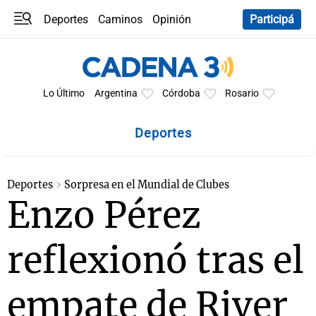
Deportes
Caminos
Opinión
Participá
Programas
Últimas coberturas
Últimas 24 h
En YouTube
Clima
Horóscopo
Lo Último
Argentina
Córdoba
Rosario
Deportes
Deportes
Sorpresa en el Mundial de Clubes
Enzo Pérez
reflexionó tras el
empate de River