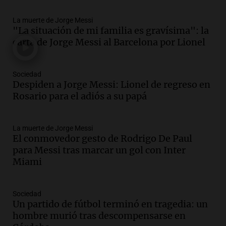
Episodios
La muerte de Jorge Messi
Audio.
Tragedia en Mendoza: un muerto
"La situación de mi familia es gravísima": la
y cinco heridos tras caer dos autos desde
carta de Jorge Messi al Barcelona por Lionel
un puente
Una mañana para todos
Episodios
Sociedad
Audio.
Messi llegará esta noche a
Despiden a Jorge Messi: Lionel de regreso en
Rosario para acompañar a su familia
Rosario para el adiós a su papá
tras la muerte de su papá
Una mañana para todos
La muerte de Jorge Messi
Episodios
El conmovedor gesto de Rodrigo De Paul
Audio.
Ley de Propiedad Privada: el revés
para Messi tras marcar un gol con Inter
en el Congreso expuso una debilidad
Miami
comunicacional del Gobierno
Una mañana para todos
Episodios
Sociedad
Un partido de fútbol terminó en tragedia: un
Audio.
Casabindo se prepara para una
hombre murió tras descompensarse en
celebración única: 30.000 turistas y el