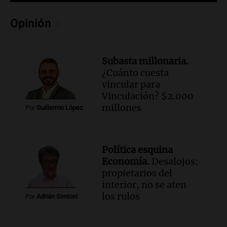
Una mañana para todos
Episodios
Opinión
Audio.
Chile planteó mejorar la
conectividad fronteriza, aérea y digital
con Jujuy
Subasta millonaria.
Panorama Federal
¿Cuánto cuesta
Episodios
vincular para
Vinculación? $2.000
millones
Por
Guillermo López
Política esquina
Economía.
Desalojos:
propietarios del
interior, no se aten
los rulos
Por
Adrián Simioni