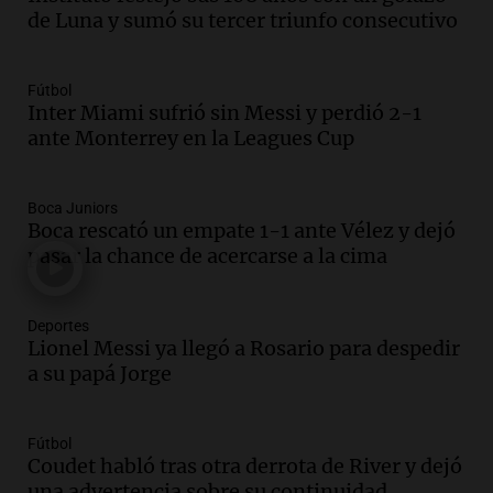
Audio.
Joan Gaspart: "Sin Jorge, no sé si
de Luna y sumó su tercer triunfo consecutivo
Messi hubiera llegado adonde llegó"
Una mañana para todos
Episodios
Fútbol
Inter Miami sufrió sin Messi y perdió 2-1
Audio.
El orgullo y el sueño argentino de
ante Monterrey en la Leagues Cup
Jorge Messi en una entrevista con Rony
Vargas en 2007
Una mañana para todos
Boca Juniors
Episodios
Boca rescató un empate 1-1 ante Vélez y dejó
Audio.
El abuelo de Agostina Vega, tras
pasar la chance de acercarse a la cima
las nuevas detenciones: "En esa casa
todos tenían algo que ver"
Deportes
Una mañana para todos
Lionel Messi ya llegó a Rosario para despedir
Episodios
a su papá Jorge
Audio.
Una nutricionista derribó el mito
del desayuno ideal: qué alimentos
conviene priorizar
Fútbol
Una mañana para todos
Coudet habló tras otra derrota de River y dejó
Episodios
una advertencia sobre su continuidad