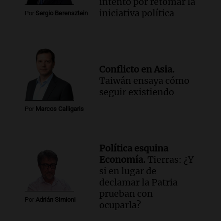
intento por retomar la
iniciativa política
Por
Sergio Berensztein
Conflicto en Asia.
Taiwán ensaya cómo
seguir existiendo
Por
Marcos Calligaris
Política esquina
Economía.
Tierras: ¿Y
si en lugar de
declamar la Patria
prueban con
Por
Adrián Simioni
ocuparla?