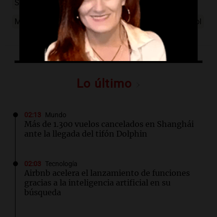
Sorpresa en el Mundial de Clubes
River Plate
Monterrey
Enzo Pérez
Mundial de Clubes
-futbol
Lo último
02:13
Mundo
Más de 1.300 vuelos cancelados en Shanghái
ante la llegada del tifón Dolphin
02:03
Tecnología
Airbnb acelera el lanzamiento de funciones
gracias a la inteligencia artificial en su
búsqueda