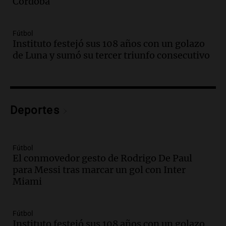
Córdoba
tradicional Toreo de la Vincha
Una mañana para todos
Episodios
Fútbol
Audio.
Borges, abogada de Pourrain:
Instituto festejó sus 108 años con un golazo
"Tres hombres se lo llevaron para
de Luna y sumó su tercer triunfo consecutivo
hacerle preguntas y nunca regresó"
Una mañana para todos
Episodios
Audio.
Voluntarios limpiaron 9.000
Deportes
metros del río Suquía y retiraron hasta
800 kilos de basura por jornada
Una mañana para todos
Episodios
Fútbol
El conmovedor gesto de Rodrigo De Paul
Audio.
La historia de la servilleta que
para Messi tras marcar un gol con Inter
firmó Jorge Messi para el primer
Miami
contrato de Leo con Barcelona
Una mañana para todos
Episodios
Fútbol
Instituto festejó sus 108 años con un golazo