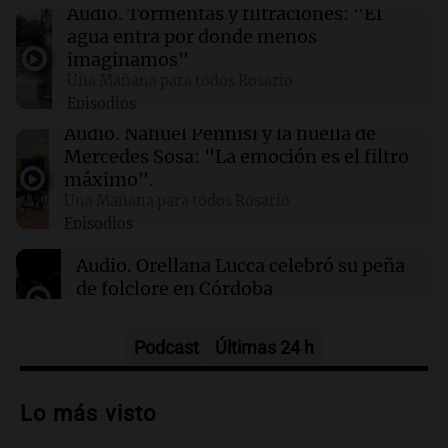
este domingo 9 de agosto
Audio.
Tormentas y filtraciones: "El
agua entra por donde menos
imaginamos"
00:21
Clima
Una Mañana para todos Rosario
Clima en Mendoza: cómo estará el tiempo
Episodios
este domingo 9 de agosto
Audio.
Nahuel Pennisi y la huella de
Mercedes Sosa: "La emoción es el filtro
00:16
Clima
máximo".
Clima en Santa Fe: cómo estará el tiempo este
Una Mañana para todos Rosario
domingo 9 de agosto
Episodios
Audio.
Orellana Lucca celebró su peña
de folclore en Córdoba
Tarde y Media
Episodios
Podcast
Últimas 24 h
Audio.
Trágico accidente en Mendoza:
un muerto y varios heridos tras caída de
Lo más visto
vehículos desde un puente
Panorama Federal