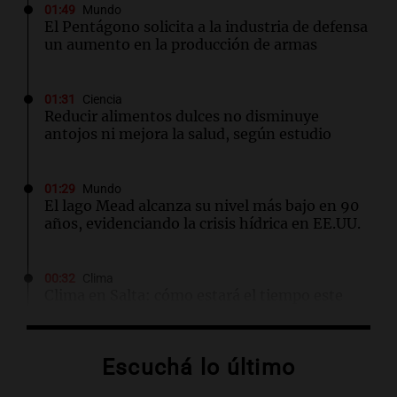
01:49
Mundo
El Pentágono solicita a la industria de defensa
un aumento en la producción de armas
01:31
Ciencia
Reducir alimentos dulces no disminuye
antojos ni mejora la salud, según estudio
01:29
Mundo
El lago Mead alcanza su nivel más bajo en 90
años, evidenciando la crisis hídrica en EE.UU.
00:32
Clima
Clima en Salta: cómo estará el tiempo este
domingo 9 de agosto
Escuchá lo último
00:26
Clima
Clima en Tucumán: cómo estará el tiempo