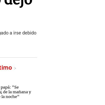
gado a irse debido
ltimo
 papá: "Se
 4 de la mañana y
e la noche"