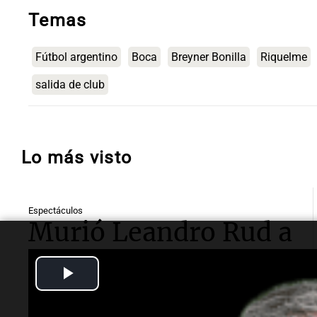
Temas
Fútbol argentino
Boca
Breyner Bonilla
Riquelme
salida de club
Lo más visto
Espectáculos
Murió Leandro Rud a
los 51 años: la
Play
historia del
Video