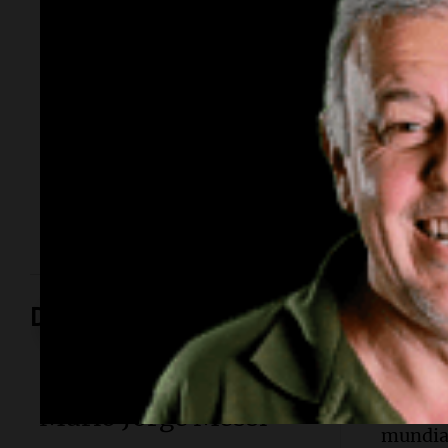
representante de
modelos que marcó
una época
El empresario y conductor falleció tras una larga
lucha contra un cáncer de parótida. Fundó una de las
agencias de modelos más reconocidas y luego volcó
su historia a la televisión.
Deportes
Deportes
Deportes
Murió Jorge Messi
Conmo
mundia