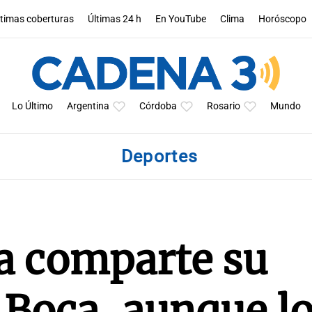
ltimas coberturas
Últimas 24 h
En YouTube
Clima
Horóscopo
Lo Último
Argentina
Córdoba
Rosario
Mundo
Deportes
a comparte su
 Boca, aunque lo