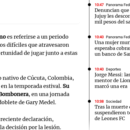
10:47
Panorama Fed
Denuncian que 
Jujuy les desco
mil pesos del sa
mo
es referirse a un periodo
10:40
Panorama Fed
Notas
Notas
No
Una mujer mur
ños difíciles que atravesaron
esperaba cobrar
e en Cadena 3
El huracán de Arequito
Cadena 3 en
rtunidad de jugar junto a estas
un banco de Sa
10:40
Deportes
Jorge Messi: las
do nativo de Cúcuta, Colombia,
mentor de Lione
 en la temporada estival.
Su
marcó una era
a Bombonera
, en una jornada
oblete de Gary Medel.
10:38
Sociedad
Tras la muerte 
suspendieron t
de Leones FC
 reciente declaración,
a decisión por la lesión.