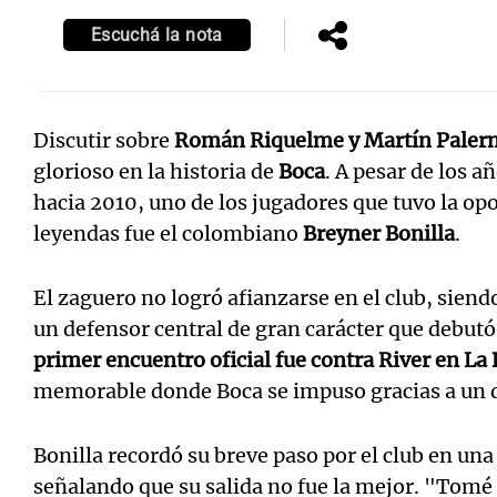
Escuchá la nota
Discutir sobre
Román Riquelme y Martín Paler
Notas
Notas
glorioso en la historia de
Boca
. A pesar de los a
Editorial
Mundial 2026
La Sol
hacia 2010, uno de los jugadores que tuvo la opo
leyendas fue el colombiano
Breyner Bonilla
.
El zaguero no logró afianzarse en el club, sien
un defensor central de gran carácter que debutó
primer encuentro oficial fue contra River en L
memorable donde Boca se impuso gracias a un d
Bonilla recordó su breve paso por el club en una
señalando que su salida no fue la mejor.
"Tomé l