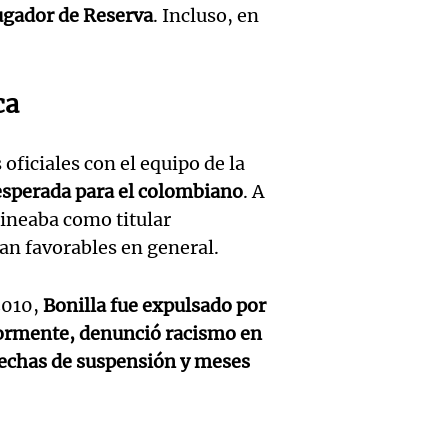
y dive
jugador de Reserva
. Incluso, en
rescat
Salta
para r
una ca
Panorama F
ayuno
Episodios
ca
Audio.
llevab
noctu
un inm
días a
 oficiales con el equipo de la
Panorama F
temor
en un
Episodios
esperada para el colombiano
. A
Audio.
alineaba como titular
la det
precip
plante
an favorables en general.
deport
Una mañana
mejora
Episodios
Estado
2010,
Bonilla fue expulsado por
Audio.
conect
iormente, denunció racismo en
Panorama F
fitness
 fechas de suspensión y meses
fronte
Episodios
longev
aérea y