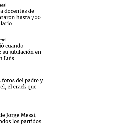
eral
a docentes de
ntaron hasta 700
lario
Notas
eral
tas
Notas
ió cuando
Venezuela de
 su jubilación en
 Groenlandia
Comprometidos
Madur
n Luis
 fotos del padre y
l, el crack que
de Jorge Messi,
odos los partidos