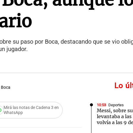
ario
obre su paso por Boca, destacando que se vio obli
un jugador.
Lo ú
n Boca
10:53
Deportes
Mirá las notas de Cadena 3 en
Messi, sobre su
WhatsApp
levantaba a las
volvía a las 9 d