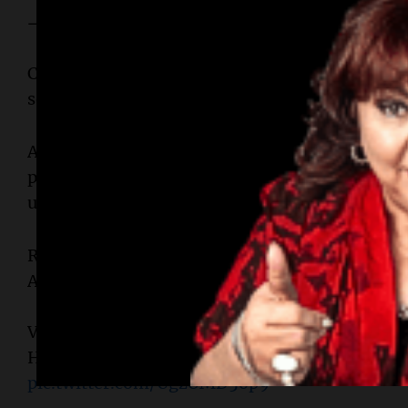
— TNT Sports Argentina (@TNTSportsAR)
May 9, 20
Cuando parecía que Boca encontraba el envión 
serie, el partido se transformó en una locura abs
Apenas comenzado el tiempo suplementario, La
penal sobre Juan Bisanz y Óscar Romero no fall
un remate potente al medio del arco.
ROMERO CAMBIÓ PENAL POR GOL Y HURACÁN L
ALARGUE ?????
#LPFxTNTSports
Viví el Torneo Apertura 2026 por TNT Sports P
HBO Max ??
#Suscribite
https://t.co/9RzIJTMF
pic.twitter.com/UgzOMD5op9