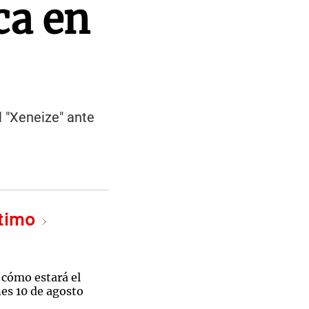
ca en
l "Xeneize" ante
ltimo
 cómo estará el
es 10 de agosto