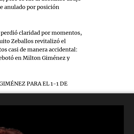
con n
Audio.
ue anulado por posición
aumen
tecnol
critica
tarifas
médic
Audio.
desreg
SUBTE
 perdió claridad por momentos,
Panorama F
ito Zeballos revitalizó el
evalúa
financi
Buenos
Episodios
tos casi de manera accidental:
apelac
aument
desde 
 rebotó en Milton Giménez y
la Cor
moros
Panorama F
Audio.
Episodios
Suprem
Buenos
GIMÉNEZ PARA EL 1-1 DE
carden
fallo 
Panorama F
Rossi 
Episodios
Audio.
aparta
remium y disfrutalo también en
que la 
Bulaya
Pagan
2E
social
prepar
rector