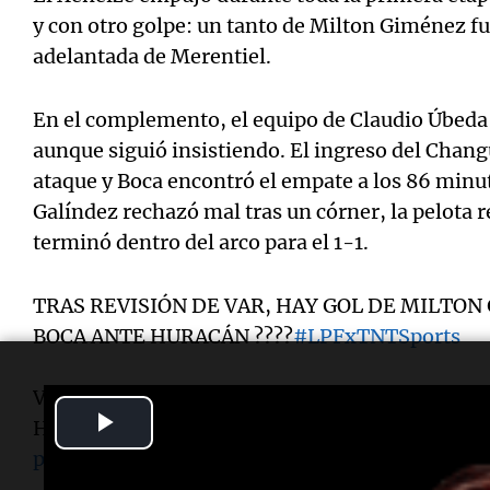
y con otro golpe: un tanto de Milton Giménez f
adelantada de Merentiel.
En el complemento, el equipo de Claudio Úbeda
aunque siguió insistiendo. El ingreso del Changu
ataque y Boca encontró el empate a los 86 minu
Galíndez rechazó mal tras un córner, la pelota
terminó dentro del arco para el 1-1.
TRAS REVISIÓN DE VAR, HAY GOL DE MILTON 
BOCA ANTE HURACÁN ????
#LPFxTNTSports
Viví el Torneo Apertura 2026 por TNT Sports P
Play
HBO Max ??
#Suscribite
https://t.co/9RzIJTMF
pic.twitter.com/Z2qwMrgSYE
Video