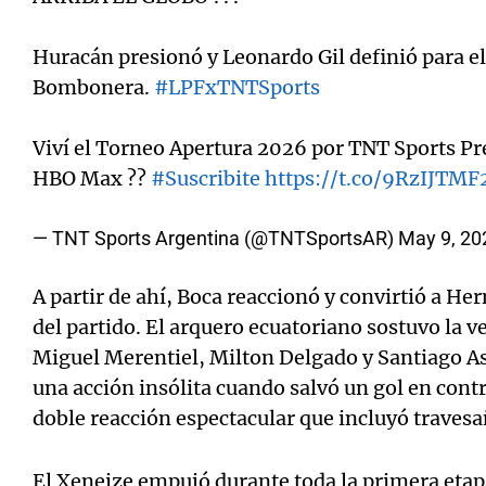
Huracán presionó y Leonardo Gil definió para el
Bombonera.
#LPFxTNTSports
Viví el Torneo Apertura 2026 por TNT Sports P
HBO Max ??
#Suscribite
https://t.co/9RzIJTMF
— TNT Sports Argentina (@TNTSportsAR)
May 9, 20
A partir de ahí, Boca reaccionó y convirtió a He
del partido. El arquero ecuatoriano sostuvo la v
Miguel Merentiel, Milton Delgado y Santiago As
una acción insólita cuando salvó un gol en cont
doble reacción espectacular que incluyó travesa
El Xeneize empujó durante toda la primera etapa