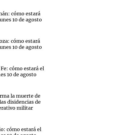
mán: cómo estará
lunes 10 de agosto
Notas
tas
Notas
oza: cómo estará
lunes 10 de agosto
Venezuela de
 Groenlandia
Comprometidos
Madur
Fe: cómo estará el
es 10 de agosto
rma la muerte de
las disidencias de
rativo militar
o: cómo estará el