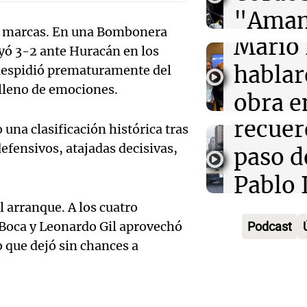
Palmer
"Amam
an marcas. En una Bombonera
Audio.
Mario 
Domin
yó 3-2 ante Huracán en los
espera
hablar
 despidió prematuramente del
Amamos lo
Episodios
lleno de emociones.
XIV co
obra e
Audio.
recuer
Cadena
una clasificación histórica tras
efensivos, atajadas decisivas,
observ
paso d
Amamos lo
Episodios
de Bo
Pablo 
Audio.
Alegre
 arranque. A los cuatro
traspa
enten
 Boca y Leonardo Gil aprovechó
Podcast
imperd
la mir
qué
 que dejó sin chances a
cordob
Amamos lo
cantab
Episodios
los am
Audio.