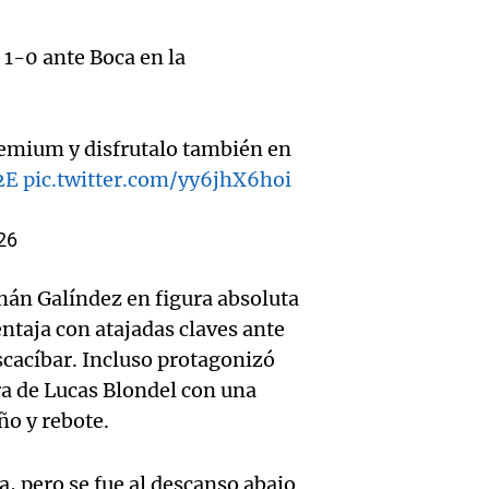
histori
la ast
diplom
club d
 1-0 ante Boca en la
Amamos lo
embaj
revolu
Episodios
Audio.
argent
por hi
Bombe
remium y disfrutalo también en
regresa
argent
2E
pic.twitter.com/yy6jhX6hoi
Audio.
asiste
tras co
Amamos lo
Amayc
sender
Episodios
26
con Br
Valle 
fractu
rnán Galíndez en figura absoluta
Panorama F
en
tobill
Episodios
entaja con atajadas claves ante
Audio.
cacíbar. Incluso protagonizó
invest
refugi
Suspe
ra de Lucas Blondel con una
intern
Rosa
ño y rebote.
descue
sobre
Panorama F
SUBE 
Episodios
, pero se fue al descanso abajo