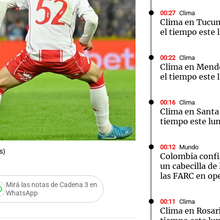
00:27
Clima
Clima en Tucu
el tiempo este 
00:22
Clima
Notas
Notas
No
Clima en Mend
el tiempo este 
e en Cadena 3
El huracán de Arequito
Cadena 3 en
00:16
Clima
Clima en Santa 
tiempo este lun
00:12
Mundo
s)
Colombia confi
un cabecilla de 
las FARC en ope
Mirá las notas de Cadena 3 en
WhatsApp
00:11
Clima
Clima en Rosari