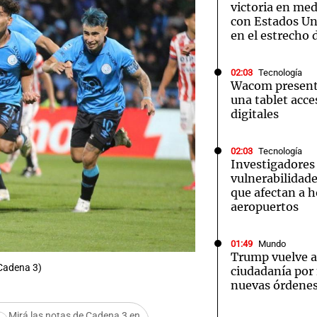
victoria en med
con Estados Uni
en el estrecho
02:03
Tecnología
Wacom presenta
una tablet acces
digitales
02:03
Tecnología
Investigadores
vulnerabilidade
que afectan a h
aeropuertos
01:49
Mundo
Trump vuelve a 
/Cadena 3)
ciudadanía por
nuevas órdenes
Mirá las notas de Cadena 3 en