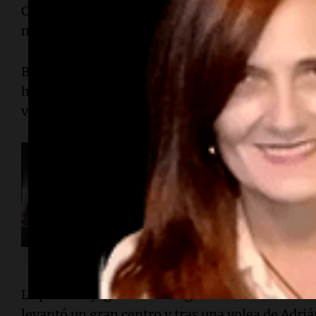
Con el triunfo, el “Pirata” se mantiene en la pe
mano del entrenador Ricardo Zielinski y avanzó 
Belgrano llegaba a este choque con una moral e
histórico triunfo ante su clásico rival,
Talleres
,
visitante.
La Cadena del Gol
El impactante recibi
hinchas de Belgrano
Alberdi
La primera jugada clara llegó a los siete minut
levantó un gran centro y tras una volea de Adriá