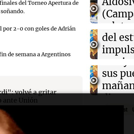
Audio.
Aldosi
Clima en Mend
Episodios
finales del Torneo Apertura de
Aldosi
el tiempo este 
desarr
r soñando.
(Camp
Deportes Ro
Audio.
urbano
relato
Episodios
al por 2-0 con goles de Adrián
exposi
del es
Greco
la rura
impuls
Deportes Ro
l fin de semana a Argentinos
Episodios
Audio.
Bulaya
crecim
María 
sus pu
Villa 
nuevo
mañan
Panorama F
Episodios
di": volvé a gritar
edifici
divers
Audio.
o ante Unión
proyec
activi
Podcast
Rosari
casa d
sorpre
Centra
estudi
Panorama F