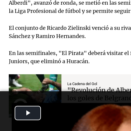
Alberdi", avanzó de ronda, se metió en las semi
la Liga Profesional de fútbol y se permite segui
El conjunto de Ricardo Zielinski venció a su riv
Sánchez y Ramiro Hernandes.
En las semifinales, "El Pirata" deberá visitar e
Juniors, que eliminó a Huracán.
La Cadena del Gol
"Revolución de Alber
los goles de Belgran
Play
Por
Carlos Bocha Houriet
Video