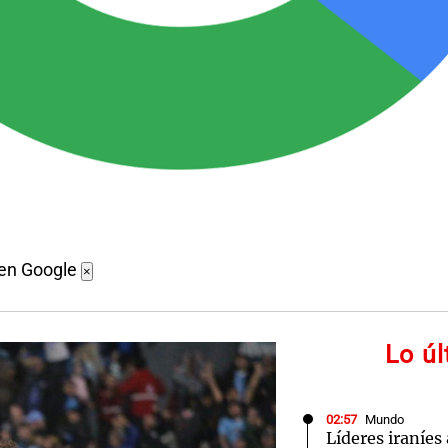
 en Google
×
Lo ú
02:57
Mundo
Líderes iraníes