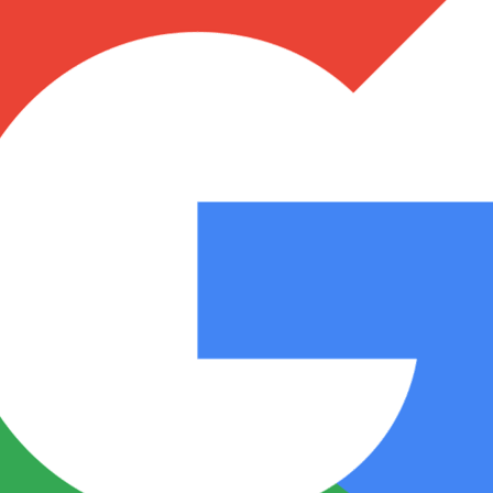
Notas
Notas
No
e en Cadena 3
El huracán de Arequito
Cadena 3 en