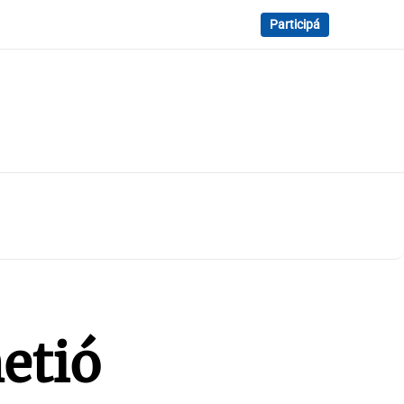
Participá
etió