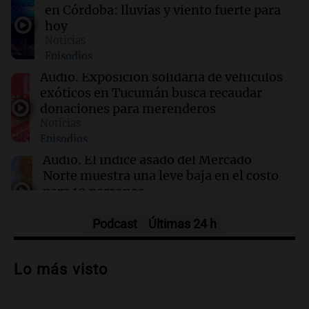
cuidan la salud animal en Argentina
en Córdoba: lluvias y viento fuerte para
hoy
Noticias
07:54
Radioinforme 3 Rosario
Episodios
Abogada de la familia Albornoz cuestionó
liberación de Micaela: "No la evaluó un
Audio.
Exposición solidaria de vehículos
psiquiatra"
exóticos en Tucumán busca recaudar
donaciones para merenderos
Noticias
07:53
Sociedad
Episodios
Una niñera argentina enfrenta un mes de
detención en EE.UU. por visa vencida
Audio.
El índice asado del Mercado
Norte muestra una leve baja en el costo
para 10 personas
Noticias
Episodios
Podcast
Últimas 24 h
Audio.
La pizzería más antigua de
Córdoba homenajeó a León XIV con una
Lo más visto
pizza esculpida con su rostro
Radioinforme 3
Episodios