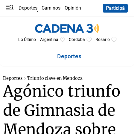
Deportes
Caminos
Opinión
Participá
Programas
Últimas coberturas
Últimas 24 h
En YouTube
Clima
Horóscopo
Lo Último
Argentina
Córdoba
Rosario
Deportes
Deportes
Triunfo clave en Mendoza
Agónico triunfo
de Gimnasia de
Mendoza sobre