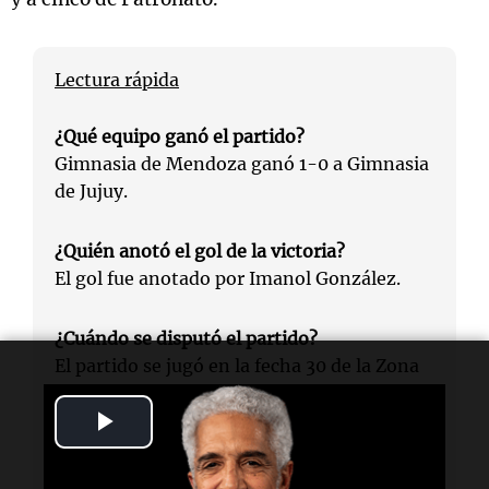
Lectura rápida
¿Qué equipo ganó el partido?
Gimnasia de Mendoza ganó 1-0 a Gimnasia
de Jujuy.
¿Quién anotó el gol de la victoria?
El gol fue anotado por Imanol González.
¿Cuándo se disputó el partido?
El partido se jugó en la fecha 30 de la Zona
B de la Primera Nacional.
Play
¿Dónde se llevó a cabo el encuentro?
Video
El encuentro se disputó en el estadio Victor