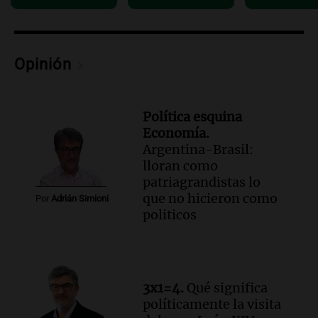
Episodios
Audio.
La Municipalidad de Córdoba
prohíbe el ingreso de servidores urbanos
a los CPC en nueva decisión
Opinión
Noticias
Episodios
Política esquina
Economía.
Argentina-Brasil:
lloran como
patriagrandistas lo
que no hicieron como
Por
Adrián Simioni
politicos
3x1=4.
Qué significa
políticamente la visita