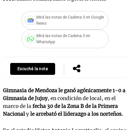
Mirá las notas de Cadena 3 en Google
News
Notas
s
Notas
Mirá las notas de Cadena 3 en
La Sole en
WhatsApp
ial
Mundial 2026
Cadena 3
Escuchá la nota
Gimnasia de Mendoza le ganó agónicamente 1-0 a
Gimnasia de Jujuy
, en condición de local, en el
marco de la
fecha 30 de la Zona B de la Primera
Nacional
y
le arrebató el liderazgo a los norteños.