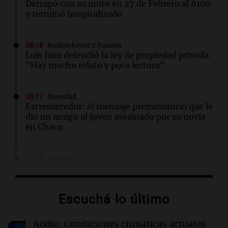
Derrapó con su moto en 27 de Febrero al 6100
y terminó hospitalizado
08:18
Radioinforme 3 Rosario
Luis Juez defendió la ley de propiedad privada:
"Hay mucho relato y poca lectura"
08:17
Sociedad
Estremecedor: el mensaje premonitorio que le
dio un amigo al joven asesinado por su novia
en Chaco
07:59
Sociedad
A 13 años de la explosión de Salta 2141: el
recuerdo de una tragedia que marcó a Rosario
Escuchá lo último
07:57
Sociedad
Día del Veterinario: un homenaje a quienes
Audio.
Condiciones climáticas actuales