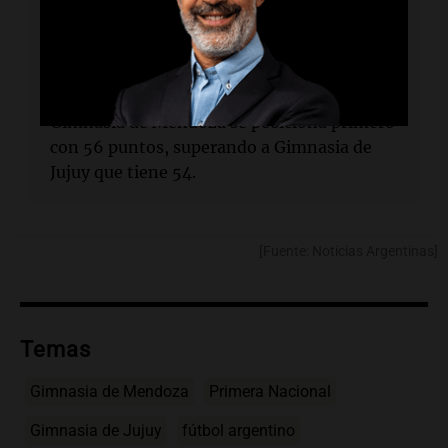
Antonio Legrottaglie.
¿Cuál es la situación en la tabla de
posiciones?
Gimnasia de Mendoza se posiciona primero
con 56 puntos, superando a Gimnasia de
Jujuy que tiene 54.
[Fuente: Noticias Argentinas]
Temas
Gimnasia de Mendoza
Primera Nacional
Gimnasia de Jujuy
fútbol argentino