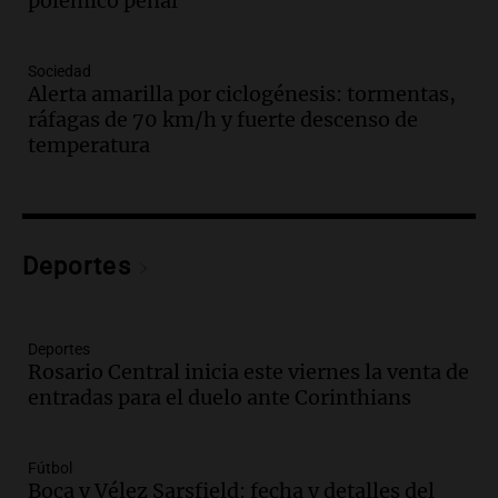
polémico penal
Noticias Rosario
Episodios
Audio.
Córdoba multará con hasta $420
Sociedad
mil los escapes libres y sancionará las
Alerta amarilla por ciclogénesis: tormentas,
"hordas" de motos
ráfagas de 70 km/h y fuerte descenso de
Radioinforme 3
temperatura
Episodios
Audio.
Debate sobre reforma del Banco
Central refleja tensiones políticas y
económicos en Argentina
Deportes
Noticias
Episodios
Audio.
Luis Juez defendió la ley de
Deportes
propiedad privada: "Hay mucho relato y
Rosario Central inicia este viernes la venta de
poca lectura"
entradas para el duelo ante Corinthians
Noticias Rosario
Episodios
Audio.
León XIV prioriza su visita a Perú
Fútbol
en su viaje a América Latina desde
Boca y Vélez Sarsfield: fecha y detalles del