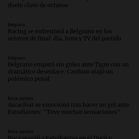
Argentina
duelo clave de octavos
Noticias
Episodios
Belgrano
Audio.
Juicio por la tragedia de las Altas
Racing se enfrentará a Belgrano en los
Cumbres: un bombero testimonia sobre
octavos de final: día, hora y TV del partido
el manejo de la ambulancia
Noticias
Episodios
Belgrano
Audio.
Avanza el juicio por la tragedia de
Belgrano empató sin goles ante Tigre con un
las Altas Cumbres en Córdoba con
dramático desenlace: Cardozo atajó un
testimonios clave y videos
polémico penal
Noticias
Episodios
Boca Juniors
Audio.
Detención de joven argentina en
Ascacíbar se emocionó tras hacer un gol ante
EE.UU. durante el Mundial genera
Estudiantes: "Tuve muchas sensaciones"
preocupación y desesperación
Noticias
Episodios
Boca Juniors
Boca venció a Estudiantes en el Ducó y
Audio.
Caída del proyecto de ley de