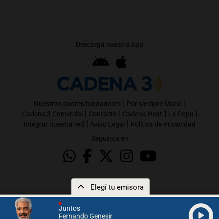
Descargá nuestra App
|
|
Nuestros padres fundadores
Por siempre Mario
|
|
|
|
Cadena 3 Comercial
Contacto
Cadena Heat
La Popu
|
|
Integrar nuestra red
Aviso Legal
Política de Privacidad
Seguinos en
Elegí tu emisora
Juntos
Fernando Genesir