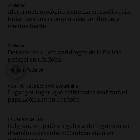
Sociedad
Audio.
Córdoba jugará un papel clave en
Alerta meteorológica extrema en medio país:
la visita del Papa León XIV a Argentina
todas las zonas complicadas por lluvias y
Panorama Federal
vientos fuerte
Episodios
Audio.
Boca se impone a Estudiantes
Sociedad
con gol de Azcácibar en un sólido
Detuvieron al jefe antidrogas de la Policía
desempeño del equipo
Federal en Córdoba
Noticias
Por
Juan Federico
Episodios
Audio.
Boca Juniors obtiene una vital
Visita del papa León XIV a Argentina
victoria ante Estudiantes gracias al gol
Lugar por lugar: qué actividades realizará el
de Santiago Azcácibar
papa León XIV en Córdoba
Noticias
Episodios
Audio.
Derrapó con su moto en 27 de
La Cadena del Gol
Belgrano empató sin goles ante Tigre con un
Febrero al 6100 y terminó
dramático desenlace: Cardozo atajó un
hospitalizado