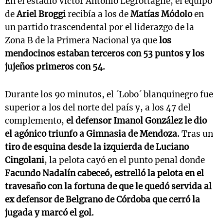
En el estadio Victor Antonio Legrottaglie, el equipo
de
Ariel Broggi
recibía a los de
Matías Módolo
en
un partido trascendental por el liderazgo de la
Zona B de la Primera Nacional ya que
los
mendocinos estaban terceros con 53 puntos y los
jujeños primeros con 54.
Durante los 90 minutos, el ´Lobo´ blanquinegro fue
superior a los del norte del país y, a los 47 del
complemento,
el defensor Imanol González le dio
el agónico triunfo a Gimnasia de Mendoza.
Tras un
tiro de esquina desde la izquierda de
Luciano
Cingolani
, la pelota cayó en el punto penal donde
Facundo Nadalín cabeceó, estrelló la pelota en el
travesaño con la fortuna de que le quedó servida al
ex defensor de
Belgrano de Córdoba
que cerró la
jugada y marcó el gol.