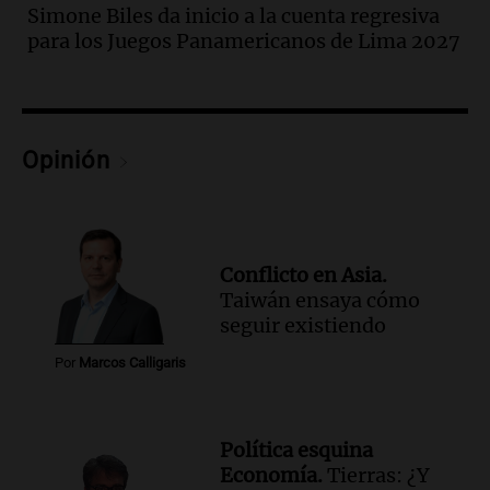
Audio.
Córdoba sigue trabajando para
Simone Biles da inicio a la cuenta regresiva
restablecer el servicio de electricidad
para los Juegos Panamericanos de Lima 2027
tras fuertes vientos
Panorama Federal
Episodios
Audio.
Según una encuesta, el 80% de
los empresarios del país cree que la
Opinión
economía mejorará el próximo año
Amamos Argentina
Episodios
Audio.
Carolina Losada: "Faltó que el
Conflicto en Asia.
oficialismo la explique mejor" sobre la
Taiwán ensaya cómo
ley de propiedad privada
seguir existiendo
Informados al regreso
Episodios
Por
Marcos Calligaris
Audio.
Debate en el Senado y protesta
en Rosario contra la ley de Propiedad
Privada.
Política esquina
Viva la Radio Rosario
Economía.
Tierras: ¿Y