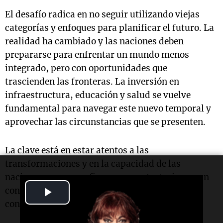
El desafío radica en no seguir utilizando viejas
categorías y enfoques para planificar el futuro. La
realidad ha cambiado y las naciones deben
prepararse para enfrentar un mundo menos
integrado, pero con oportunidades que
trascienden las fronteras. La inversión en
infraestructura, educación y salud se vuelve
fundamental para navegar este nuevo temporal y
aprovechar las circunstancias que se presenten.
La clave está en estar atentos a las
transformaciones y en la capacidad de las
naciones para reconfigurar sus estrategias en un
Play
contexto internacional que ya no es el que
conocíamos.
Video