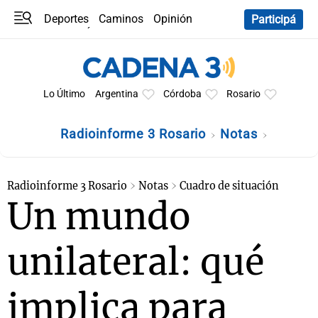
Deportes
Caminos
Opinión
Participá
Programas
Últimas coberturas
Últimas 24 h
En YouTube
Clima
Horóscopo
Lo Último
Argentina
Córdoba
Rosario
Radioinforme 3 Rosario
Notas
Radioinforme 3 Rosario
Notas
Cuadro de situación
Un mundo
unilateral: qué
implica para