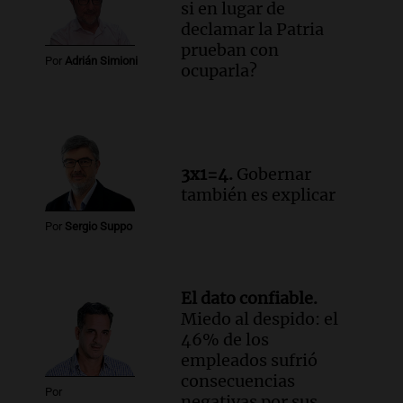
Episodios
si en lugar de
declamar la Patria
Audio.
Manifestación en Rosario contra
prueban con
la ley de Propiedad Privada debatida en
Por
Adrián Simioni
ocuparla?
el Senado.
Viva la Radio Rosario
Episodios
Audio.
Luis Juez cuestionó la polémica
por la Ley de Tierras: "Construyeron un
3x1=4.
Gobernar
relato mentiroso"
también es explicar
Informados al regreso
Episodios
Por
Sergio Suppo
El dato confiable.
Miedo al despido: el
46% de los
empleados sufrió
consecuencias
Por
negativas por sus