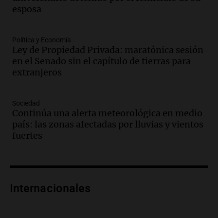
Panorama Federal
esposa
Episodios
Audio.
Medicina reproductiva, entre la
ayuda por problemas de fertilidad y la
Política y Economía
Ley de Propiedad Privada: maratónica sesión
ostentación de millonarios
en el Senado sin el capítulo de tierras para
Amamos Argentina
extranjeros
Episodios
Audio.
El juicio contra Oscar González
avanza con testimonios clave sobre el
Sociedad
accidente en Villa Dolores
Continúa una alerta meteorológica en medio
Panorama Federal
país: las zonas afectadas por lluvias y vientos
Episodios
fuertes
Audio.
El teatro Real da la bienvenida a
la temporada Rock Real con bandas
tributo todos los jueves
Panorama Federal
Internacionales
Episodios
Audio.
Nicolás Marotta, el cordobés de
Recoleta: “Enfrentar a Boca, sea donde