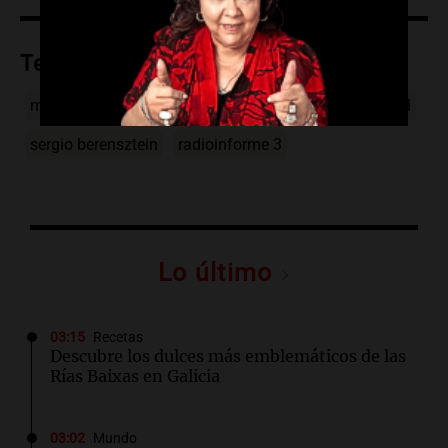
Temas
mundo
unilateral
argentina
cambios
editorial
sergio berensztein
radioinforme 3
Lo último
03:15
Recetas
Descubre los dulces más emblemáticos de las
Rías Baixas en Galicia
03:02
Mundo