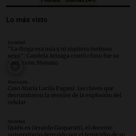
Audio.
Debate en el Senado sobre
propiedad privada y cuestionamientos a
Lo más visto
la soberanía digital en Argentina
Panorama Federal
Episodios
Sociedad
Audio.
Mendoza se prepara para un fin
"La droga era mía y ni siquiera tuvimos
de semana helado y ciudadanos
sexo": Candela Arizaga contó cómo fue su
marchan contra reforma de tierras
noche con Moyano
Panorama Federal
Episodios
Ahora país
Audio.
El "Mono" de Kapanga
Caso María Lucila Pagani: las claves que
adelantó su show en Rosario.
derrumbaron la versión de la explosión del
Viva la Radio Rosario
celular
Episodios
Audio.
Condenan a tres años de prisión
Sociedad
en suspenso a hombre por simular robo
Quién es Gerardo Gasparutti, el docente
de recaudación en San Luis
universitario detenido por el femicidio de su