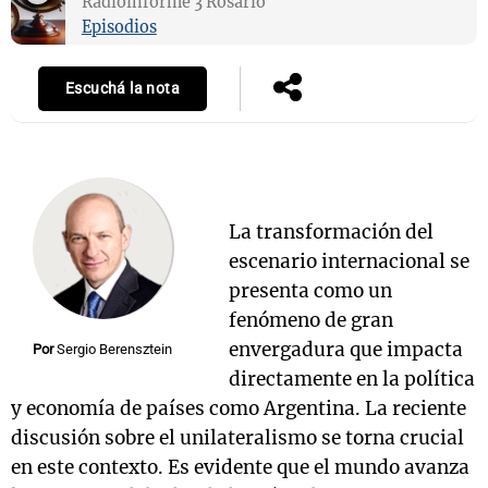
Radioinforme 3 Rosario
Episodios
Escuchá la nota
Notas
s
Notas
La Sole en
ial
Mundial 2026
Cadena 3
La transformación del
escenario internacional se
presenta como un
fenómeno de gran
envergadura que impacta
Por
Sergio Berensztein
directamente en la política
y economía de países como Argentina. La reciente
discusión sobre el unilateralismo se torna crucial
en este contexto. Es evidente que el mundo avanza