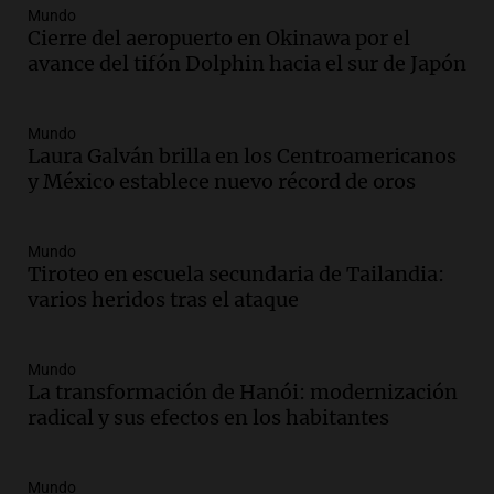
sea, va a ser lindo”
Mundo
Cierre del aeropuerto en Okinawa por el
La Cadena del Gol
avance del tifón Dolphin hacia el sur de Japón
Episodios
Audio.
Débora Blanca, psicóloga experta
en ludopatía: “Tener el casino en la
Mundo
mano es muy peligroso”
Laura Galván brilla en los Centroamericanos
La Argentina, hoy
y México establece nuevo récord de oros
Episodios
Audio.
Docentes italianos visitaron la
Mundo
ciudad de Córdoba para interiorizarse
Tiroteo en escuela secundaria de Tailandia:
sobre los parques educativos
varios heridos tras el ataque
Amamos Argentina
Episodios
Audio.
Meteorólogo alertó que El Niño
Mundo
traerá más lluvias y eventos extremos
La transformación de Hanói: modernización
durante la primavera
radical y sus efectos en los habitantes
Informados al regreso
Episodios
Mundo