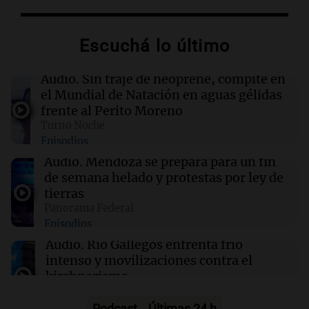
01:59
Mundo
Escuchá lo último
Laura Galván brilla en los Centroamericanos y
México establece nuevo récord de oros
Audio.
Sin traje de neoprene, compite en
el Mundial de Natación en aguas gélidas
01:29
Ciencia
frente al Perito Moreno
La fertilización podría depender del trabajo en
Turno Noche
equipo de los espermatozoides, según un
Episodios
estudio
Audio.
Mendoza se prepara para un fin
de semana helado y protestas por ley de
01:24
Mundo
tierras
Tiroteo en escuela secundaria de Tailandia:
Panorama Federal
varios heridos tras el ataque
Episodios
Audio.
Río Gallegos enfrenta frío
intenso y movilizaciones contra el
kirchnerismo
Panorama Federal
Episodios
Podcast
Últimas 24 h