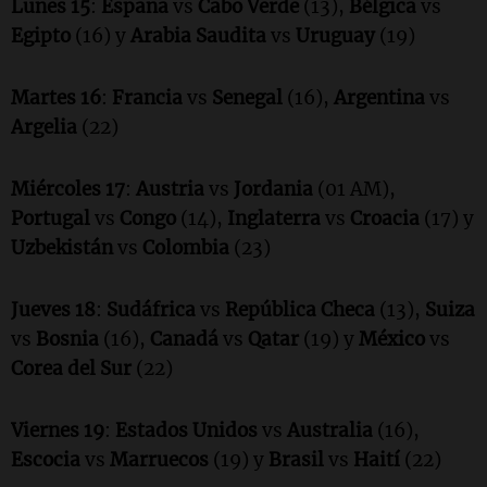
Lunes 15
:
España
vs
Cabo Verde
(13),
Bélgica
vs
Egipto
(16) y
Arabia Saudita
vs
Uruguay
(19)
Martes 16
:
Francia
vs
Senegal
(16),
Argentina
vs
Argelia
(22)
Miércoles 17
:
Austria
vs
Jordania
(01 AM),
Portugal
vs
Congo
(14),
Inglaterra
vs
Croacia
(17) y
Uzbekistán
vs
Colombia
(23)
Jueves 18
:
Sudáfrica
vs
República Checa
(13),
Suiza
vs
Bosnia
(16),
Canadá
vs
Qatar
(19) y
México
vs
Corea del Sur
(22)
Viernes 19
:
Estados Unidos
vs
Australia
(16),
Escocia
vs
Marruecos
(19) y
Brasil
vs
Haití
(22)