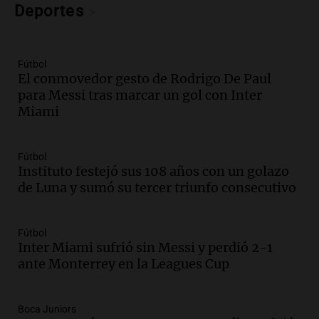
Deportes
metros del río Suquía y retiraron hasta
800 kilos de basura por jornada
Una mañana para todos
Episodios
Fútbol
El conmovedor gesto de Rodrigo De Paul
Audio.
La historia de la servilleta que
para Messi tras marcar un gol con Inter
firmó Jorge Messi para el primer
Miami
contrato de Leo con Barcelona
Una mañana para todos
Episodios
Fútbol
Instituto festejó sus 108 años con un golazo
Audio.
Joan Gaspart: "Sin Jorge, no sé si
de Luna y sumó su tercer triunfo consecutivo
Messi hubiera llegado adonde llegó"
Una mañana para todos
Episodios
Fútbol
Inter Miami sufrió sin Messi y perdió 2-1
Audio.
El orgullo y el sueño argentino de
ante Monterrey en la Leagues Cup
Jorge Messi en una entrevista con Rony
Vargas en 2007
Una mañana para todos
Boca Juniors
Episodios