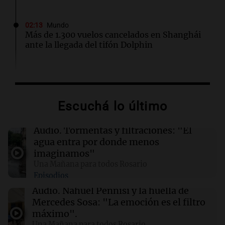
02:13
Mundo
Más de 1.300 vuelos cancelados en Shanghái
ante la llegada del tifón Dolphin
02:03
Tecnología
Airbnb acelera el lanzamiento de funciones
gracias a la inteligencia artificial en su
Escuchá lo último
búsqueda
Audio.
Tormentas y filtraciones: "El
01:49
Mundo
agua entra por donde menos
El Pentágono solicita a la industria de defensa
imaginamos"
un aumento en la producción de armas
Una Mañana para todos Rosario
Episodios
01:31
Ciencia
Audio.
Nahuel Pennisi y la huella de
Reducir alimentos dulces no disminuye
Mercedes Sosa: "La emoción es el filtro
antojos ni mejora la salud, según estudio
máximo".
Una Mañana para todos Rosario