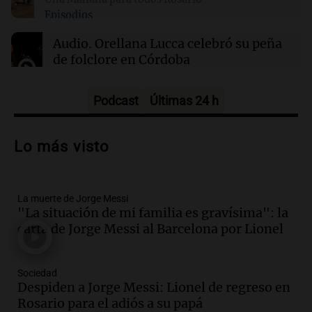
Episodios
01:29
Mundo
El lago Mead alcanza su nivel más bajo en 90
Audio.
Orellana Lucca celebró su peña
años, evidenciando la crisis hídrica en EE.UU.
de folclore en Córdoba
Tarde y Media
Episodios
Podcast
Últimas 24 h
Audio.
Trágico accidente en Mendoza:
un muerto y varios heridos tras caída de
Lo más visto
vehículos desde un puente
Panorama Federal
Episodios
La muerte de Jorge Messi
Audio.
Tragedia en Mendoza: un muerto
"La situación de mi familia es gravísima": la
y cinco heridos tras caer dos autos desde
carta de Jorge Messi al Barcelona por Lionel
un puente
Una mañana para todos
Episodios
Sociedad
Audio.
Messi llegará esta noche a
Despiden a Jorge Messi: Lionel de regreso en
Rosario para acompañar a su familia
Rosario para el adiós a su papá