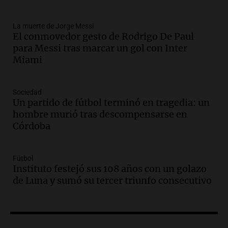
tras la muerte de su papá
Una mañana para todos
La muerte de Jorge Messi
Episodios
El conmovedor gesto de Rodrigo De Paul
Audio.
Ley de Propiedad Privada: el revés
para Messi tras marcar un gol con Inter
en el Congreso expuso una debilidad
Miami
comunicacional del Gobierno
Una mañana para todos
Episodios
Sociedad
Un partido de fútbol terminó en tragedia: un
Audio.
Casabindo se prepara para una
hombre murió tras descompensarse en
celebración única: 30.000 turistas y el
Córdoba
tradicional Toreo de la Vincha
Una mañana para todos
Episodios
Fútbol
Audio.
Borges, abogada de Pourrain:
Instituto festejó sus 108 años con un golazo
"Tres hombres se lo llevaron para
de Luna y sumó su tercer triunfo consecutivo
hacerle preguntas y nunca regresó"
Una mañana para todos
Episodios
Audio.
Voluntarios limpiaron 9.000