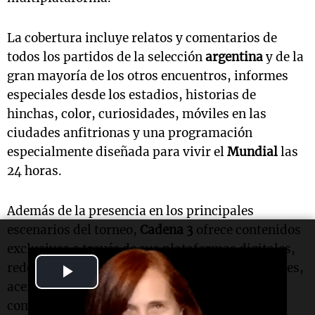
La cobertura incluye relatos y comentarios de
todos los partidos de la selección
argentina
y de la
gran mayoría de los otros encuentros, informes
especiales desde los estadios, historias de
hinchas, color, curiosidades, móviles en las
ciudades anfitrionas y una programación
especialmente diseñada para vivir el
Mundial
las
24 horas.
Además de la presencia en los principales
escenarios del torneo,
Cadena 3
ofrece contenidos
exclusivos a través de sus plataformas digitales,
Play
redes sociales, sitio web y transmisiones radiales,
acercando a la audiencia cada detalle de la
Video
competencia.