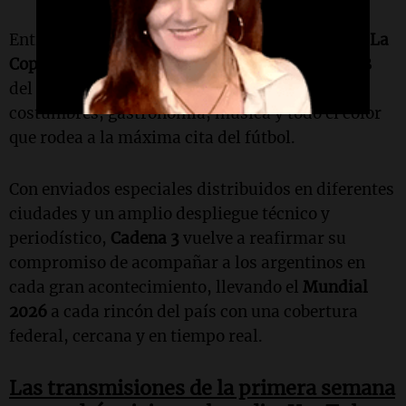
Entre las propuestas destacadas se encuentra
"La
Copa del Hincha"
, el ciclo que muestra el lado B
del
Mundial
con historias de fanáticos,
costumbres, gastronomía, música y todo el color
que rodea a la máxima cita del fútbol.
Con enviados especiales distribuidos en diferentes
ciudades y un amplio despliegue técnico y
periodístico,
Cadena 3
vuelve a reafirmar su
compromiso de acompañar a los argentinos en
cada gran acontecimiento, llevando el
Mundial
2026
a cada rincón del país con una cobertura
federal, cercana y en tiempo real.
Las transmisiones de la primera semana