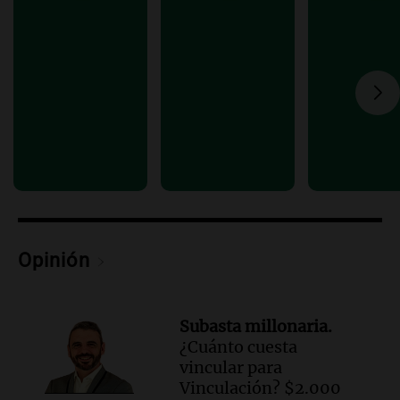
Una mañana para todos
Episodios
Audio.
Estiman que la inflación nacional
de julio será menor al 2,9% registrado
en CABA
Una mañana para todos
Episodios
Audio.
Altas Cumbres: rescataron a una
cabra que llevaba ocho días atrapada en
un precipicio
Una mañana para todos
Episodios
Opinión
Audio.
Chile planteó mejorar la
conectividad fronteriza, aérea y digital
con Jujuy
Subasta millonaria.
Panorama Federal
¿Cuánto cuesta
Episodios
vincular para
Vinculación? $2.000