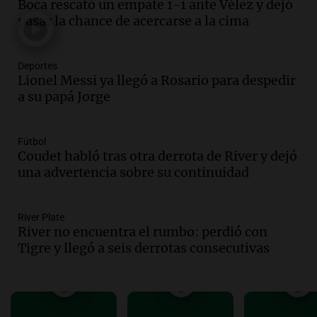
Boca rescató un empate 1-1 ante Vélez y dejó
Audio.
El abuelo de Agostina Vega, tras
pasar la chance de acercarse a la cima
las nuevas detenciones: "En esa casa
todos tenían algo que ver"
Deportes
Una mañana para todos
Lionel Messi ya llegó a Rosario para despedir
Episodios
a su papá Jorge
Audio.
Una nutricionista derribó el mito
del desayuno ideal: qué alimentos
conviene priorizar
Fútbol
Una mañana para todos
Coudet habló tras otra derrota de River y dejó
Episodios
una advertencia sobre su continuidad
Audio.
Murió Jorge Messi
River Plate
Una mañana para todos
River no encuentra el rumbo: perdió con
Episodios
Tigre y llegó a seis derrotas consecutivas
Audio.
Mateo, a los 25 años, lucha
contra el tiempo: necesita un trasplante
para poder seguir viviend