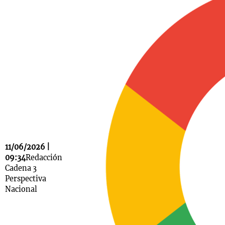
Notas
s
Notas
La Sole en
ial
Mundial 2026
Cadena 3
11/06/2026 |
09:34
Redacción
Cadena 3
Perspectiva
Nacional