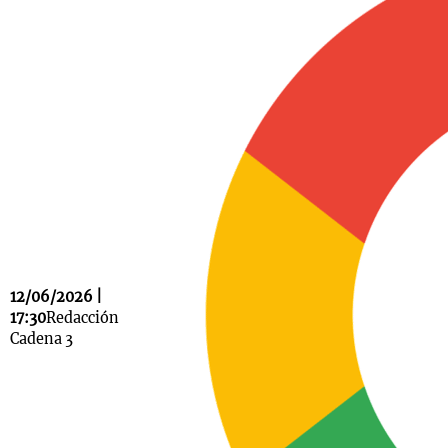
Notas
s
Notas
La Sole en
ial
Mundial 2026
Cadena 3
12/06/2026 |
17:30
Redacción
Cadena 3