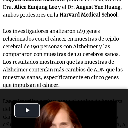
Dra.
Alice Eunjung Lee
y el Dr.
August Yue Huang
,
ambos profesores en la
Harvard Medical School
.
Los investigadores analizaron 149 genes
relacionados con el cáncer en muestras de tejido
cerebral de 190 personas con Alzheimer y las
compararon con muestras de 121 cerebros sanos.
Los resultados mostraron que las muestras de
Alzheimer contenían más cambios de ADN que las
muestras sanas, específicamente en cinco genes
que impulsan el cáncer.
Las microglías
actúan como el equipo de limpieza
Play
del cerebro, eliminando desechos y células
dañadas. Sin embargo, se había creído que estas
Video
células no cruzaban la barrera hematoencefálica, a