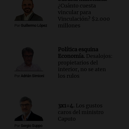
¿Cuánto cuesta
Episodios
vincular para
Vinculación? $2.000
Audio.
Murió Jorge Messi
millones
Por
Guillermo López
Una mañana para todos
Episodios
Audio.
Mateo, a los 25 años, lucha
Política esquina
contra el tiempo: necesita un trasplante
Economía.
Desalojos:
para poder seguir viviend
propietarios del
interior, no se aten
Una mañana para todos
los rulos
Episodios
Por
Adrián Simioni
Audio.
Estiman que la inflación nacional
de julio será menor al 2,9% registrado
en CABA
Una mañana para todos
3x1=4.
Los gustos
Episodios
caros del ministro
Audio.
Altas Cumbres: rescataron a una
Caputo
cabra que llevaba ocho días atrapada en
Por
Sergio Suppo