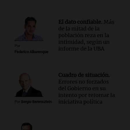
un precipicio
Una mañana para todos
Episodios
El dato confiable.
Más
Audio.
Chile planteó mejorar la
de la mitad de la
conectividad fronteriza, aérea y digital
población reza en la
con Jujuy
intimidad, según un
Panorama Federal
Por
informe de la UBA
Episodios
Federico Albarenque
Cuadro de situación.
Errores no forzados
del Gobierno en su
intento por retomar la
iniciativa política
Por
Sergio Berensztein