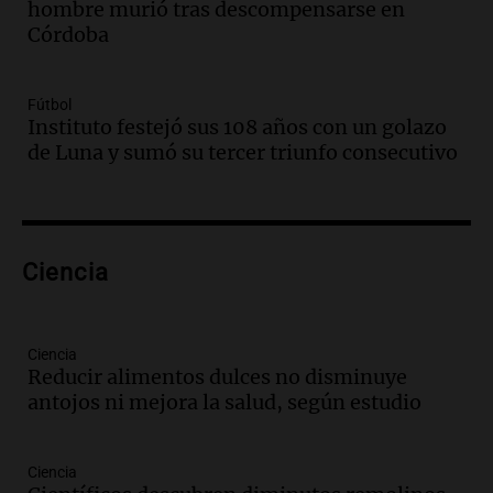
hombre murió tras descompensarse en
celebración única: 30.000 turistas y el
Córdoba
tradicional Toreo de la Vincha
Una mañana para todos
Episodios
Fútbol
Audio.
Borges, abogada de Pourrain:
Instituto festejó sus 108 años con un golazo
"Tres hombres se lo llevaron para
de Luna y sumó su tercer triunfo consecutivo
hacerle preguntas y nunca regresó"
Una mañana para todos
Episodios
Audio.
Voluntarios limpiaron 9.000
Ciencia
metros del río Suquía y retiraron hasta
800 kilos de basura por jornada
Una mañana para todos
Episodios
Ciencia
Reducir alimentos dulces no disminuye
Audio.
La historia de la servilleta que
antojos ni mejora la salud, según estudio
firmó Jorge Messi para el primer
contrato de Leo con Barcelona
Una mañana para todos
Ciencia
Episodios