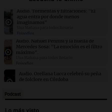
Audio.
Tormentas y filtraciones: "El
01:49
Mundo
agua entra por donde menos
El Pentágono solicita a la industria de defensa
imaginamos"
un aumento en la producción de armas
Una Mañana para todos Rosario
Episodios
01:31
Ciencia
Audio.
Nahuel Pennisi y la huella de
Reducir alimentos dulces no disminuye
Mercedes Sosa: "La emoción es el filtro
antojos ni mejora la salud, según estudio
máximo".
Una Mañana para todos Rosario
Episodios
01:29
Mundo
El lago Mead alcanza su nivel más bajo en 90
Audio.
Orellana Lucca celebró su peña
años, evidenciando la crisis hídrica en EE.UU.
de folclore en Córdoba
Tarde y Media
Episodios
Podcast
Audio.
Trágico accidente en Mendoza:
un muerto y varios heridos tras caída de
Lo más visto