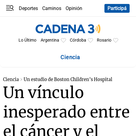
Deportes
Caminos
Opinión
Participá
Programas
Últimas coberturas
Últimas 24 h
En YouTube
Clima
Horóscopo
Lo Último
Argentina
Córdoba
Rosario
Ciencia
Ciencia
Un estudio de Boston Children's Hospital
Un vínculo
inesperado entre
el cáncer y el