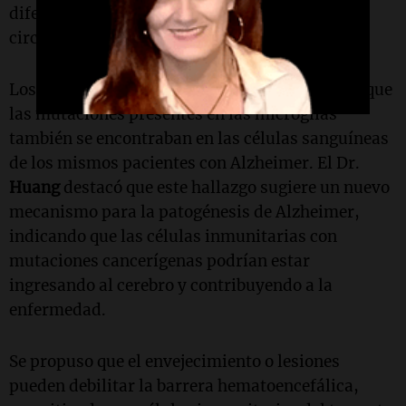
diferencia de otras células inmunitarias que
circulan en el torrente sanguíneo.
Los investigadores sorprendieron al descubrir que
las mutaciones presentes en las microglías
también se encontraban en las células sanguíneas
de los mismos pacientes con Alzheimer. El Dr.
Huang
destacó que este hallazgo sugiere un nuevo
mecanismo para la patogénesis de Alzheimer,
indicando que las células inmunitarias con
mutaciones cancerígenas podrían estar
ingresando al cerebro y contribuyendo a la
enfermedad.
Se propuso que el envejecimiento o lesiones
pueden debilitar la barrera hematoencefálica,