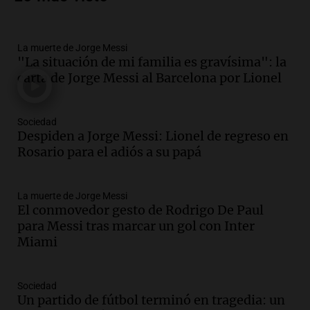
vehículos desde un puente
Panorama Federal
Episodios
La muerte de Jorge Messi
Audio.
Tragedia en Mendoza: un muerto
"La situación de mi familia es gravísima": la
y cinco heridos tras caer dos autos desde
carta de Jorge Messi al Barcelona por Lionel
un puente
Una mañana para todos
Episodios
Sociedad
Audio.
Messi llegará esta noche a
Despiden a Jorge Messi: Lionel de regreso en
Rosario para acompañar a su familia
Rosario para el adiós a su papá
tras la muerte de su papá
Una mañana para todos
La muerte de Jorge Messi
Episodios
El conmovedor gesto de Rodrigo De Paul
Audio.
Ley de Propiedad Privada: el revés
para Messi tras marcar un gol con Inter
en el Congreso expuso una debilidad
Miami
comunicacional del Gobierno
Una mañana para todos
Episodios
Sociedad
Un partido de fútbol terminó en tragedia: un
Audio.
Casabindo se prepara para una