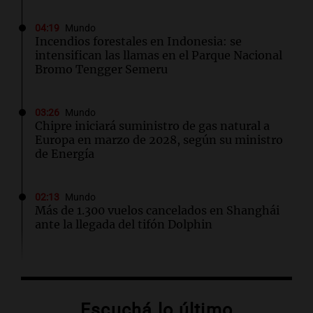
04:19
Mundo
Incendios forestales en Indonesia: se
intensifican las llamas en el Parque Nacional
Bromo Tengger Semeru
03:26
Mundo
Chipre iniciará suministro de gas natural a
Europa en marzo de 2028, según su ministro
de Energía
02:13
Mundo
Más de 1.300 vuelos cancelados en Shanghái
ante la llegada del tifón Dolphin
02:03
Tecnología
Airbnb acelera el lanzamiento de funciones
gracias a la inteligencia artificial en su
Escuchá lo último
búsqueda