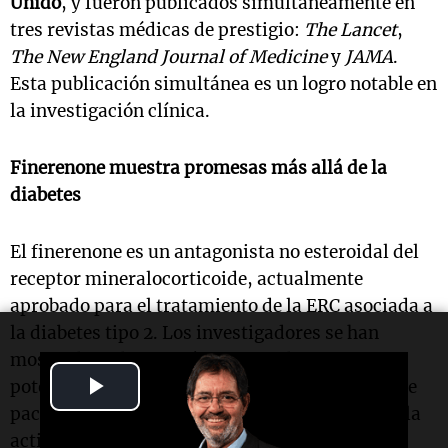
Unido
, y fueron publicados simultáneamente en
tres revistas médicas de prestigio:
The Lancet
,
The New England Journal of Medicine
y
JAMA
.
Esta publicación simultánea es un logro notable en
la investigación clínica.
Finerenone muestra promesas más allá de la
diabetes
El finerenone es un antagonista no esteroidal del
receptor mineralocorticoide, actualmente
aprobado para el tratamiento de la ERC asociada a
la diabetes tipo 2. Los investigadores se han
mostrado cada vez más interesados en su
Play
potencial para ayudar a un rango más amplio de
pacientes con enfermedades renales, dado que la
Video
activación excesiva del receptor