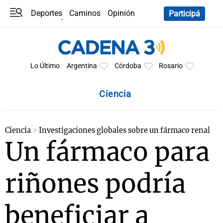
Deportes
Caminos
Opinión
Participá
Programas
Últimas coberturas
Últimas 24 h
En YouTube
Clima
Horóscopo
Lo Último
Argentina
Córdoba
Rosario
Ciencia
Ciencia
Investigaciones globales sobre un fármaco renal
Un fármaco para
riñones podría
beneficiar a