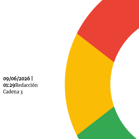
Notas
s
Notas
La Sole en
ial
Mundial 2026
Cadena 3
09/06/2026 |
01:29
Redacción
Cadena 3