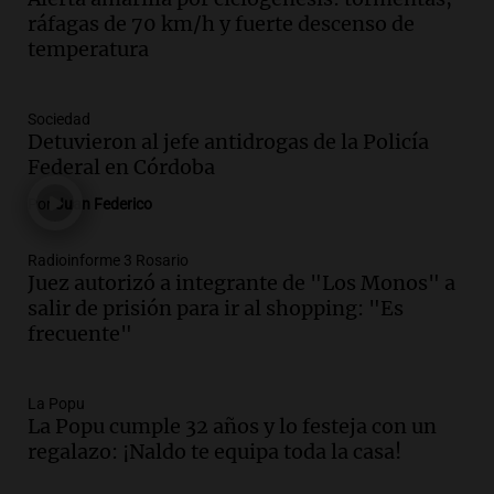
lluvias, senadores manifiestan
ráfagas de 70 km/h y fuerte descenso de
oposición a ley de tierras
temperatura
Panorama Federal
Episodios
Audio.
Mendoza celebra la apertura del
Sociedad
centro de esquí Penitentes Park tras
Detuvieron al jefe antidrogas de la Policía
siete años de cierre por falta de nieve
Federal en Córdoba
Panorama Federal
Por
Juan Federico
Episodios
Audio.
Madres en Rosario piden por la
Radioinforme 3 Rosario
Juez autorizó a integrante de "Los Monos" a
ley Joaquín.
salir de prisión para ir al shopping: "Es
Viva la Radio Rosario
frecuente"
Episodios
Audio.
Juan Pedro Colombo, rematador
de hacienda: “Las tecnologías no
La Popu
La Popu cumple 32 años y lo festeja con un
reemplazan el contacto con la gente”
regalazo: ¡Naldo te equipa toda la casa!
La Argentina, hoy
Episodios