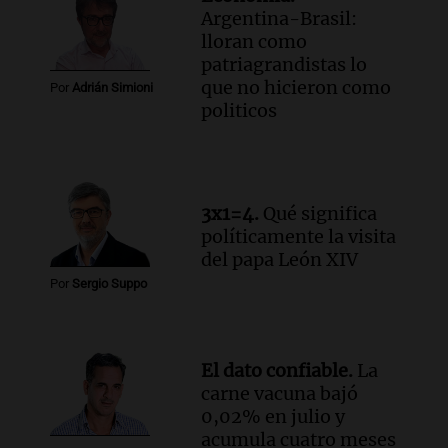
enriquecer su formación educativa
Argentina-Brasil:
Panorama Federal
lloran como
Episodios
patriagrandistas lo
Audio.
La Universidad de Milán y su
que no hicieron como
Por
Adrián Simioni
colaboración con la municipalidad para
politicos
la educación y parques
Panorama Federal
Episodios
Audio.
El papamóvil de Juan Pablo II
3x1=4.
Qué significa
revive con la visita de León XIV y una
políticamente la visita
historia nacida en Córdoba
del papa León XIV
Viva la Radio
Por
Sergio Suppo
Episodios
Audio.
Monseñor Fenoy celebra la visita
de León XIV a Argentina y reflexiona
sobre su impacto espiritual
El dato confiable.
La
Panorama Federal
carne vacuna bajó
Episodios
0,02% en julio y
acumula cuatro meses
Audio.
El ministro de Economía de Santa