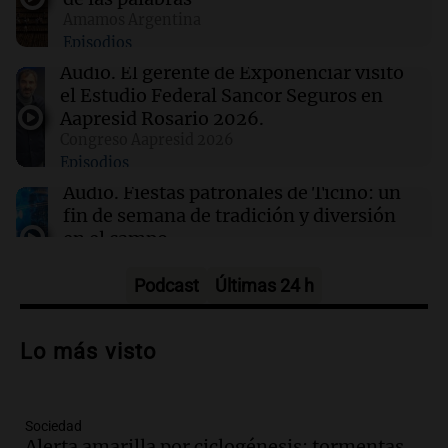
Amamos Argentina
22:00
Viva la Radio Rosario
Episodios
Madres pidieron por la Ley Joaquín en
Rosario: "Nos arrancaron lo más sagrado"
Audio.
El gerente de Exponenciar visitó
el Estudio Federal Sancor Seguros en
Aapresid Rosario 2026.
21:54
Mundo
Congreso Aapresid 2026
Líderes indígenas guatemaltecos liberados
Episodios
tras 15 meses de prisión sin juicio
Audio.
Fiestas patronales de Ticino: un
fin de semana de tradición y diversión
en el campo
Panorama Federal
Episodios
Podcast
Últimas 24 h
Audio.
Preparativos para la feria en La
Bulalle, Córdoba: actividades y horarios
Lo más visto
de apertura
Panorama Federal
Episodios
Sociedad
Audio.
Río Gallegos enfrenta secuelas de
Alerta amarilla por ciclogénesis: tormentas,