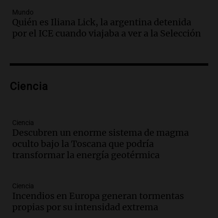
Audio.
Un trabajador herido tras caer a
Mundo
Quién es Iliana Lick, la argentina detenida
un pozo de 17 metros en Nueva Córdoba
por el ICE cuando viajaba a ver a la Selección
Panorama Federal
Episodios
Audio.
Lanzamiento del Tigo 7 CSH: el
nuevo híbrido enchufable de Chery llega
Ciencia
al mercado argentino
Panorama Federal
Episodios
Ciencia
Audio.
Perito Moreno recibe la Copa
Descubren un enorme sistema de magma
Mundial de Natación de Invierno con
oculto bajo la Toscana que podría
récords y atletas de 20 países
transformar la energía geotérmica
Amamos Argentina
Episodios
Audio.
Conductor imputado por
Ciencia
accidente fatal en San Luis dejó tres
Incendios en Europa generan tormentas
jóvenes muertos y un herido grave
propias por su intensidad extrema
Panorama Federal