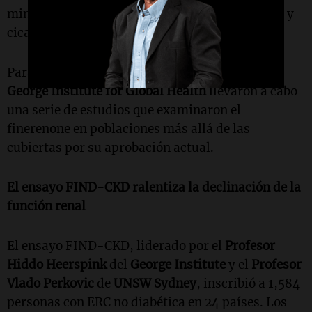
mineralocorticoide contribuye a la inflamación y
cicatrización en muchos trastornos renales.
Para explorar esta posibilidad, científicos del
George Institute for Global Health
llevaron a cabo
una serie de estudios que examinaron el
finerenone en poblaciones más allá de las
cubiertas por su aprobación actual.
El ensayo FIND-CKD ralentiza la declinación de la
función renal
El ensayo FIND-CKD, liderado por el
Profesor
Hiddo Heerspink
del
George Institute
y el
Profesor
Vlado Perkovic
de
UNSW Sydney
, inscribió a 1,584
personas con ERC no diabética en 24 países. Los