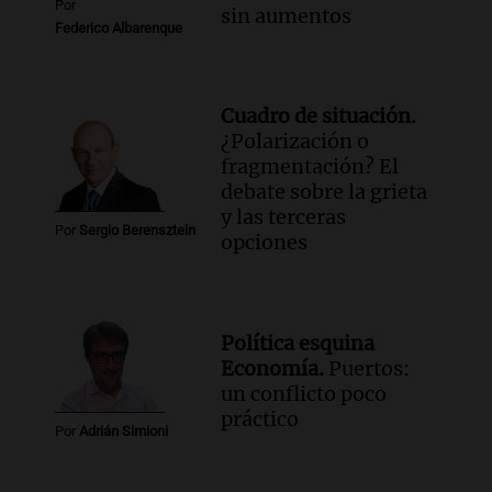
Por
sin aumentos
Fe relativiza el impacto del fallo sobre
Federico Albarenque
jubilaciones en la provincia
Panorama Federal
Episodios
Cuadro de situación.
¿Polarización o
fragmentación? El
debate sobre la grieta
y las terceras
Por
Sergio Berensztein
opciones
Política esquina
Economía.
Puertos:
un conflicto poco
práctico
Por
Adrián Simioni