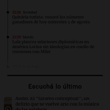
22:26
Sociedad
Quiniela turista: conocé los números
ganadores de hoy miércoles 5 de agosto.
22:25
Mundo
Lula plantea relaciones diplomáticas en
América Latina sin ideologías en medio de
tensiones con Milei
22:04
Tecnología
Nikita Bier renuncia como jefe de producto de
X tras un año en el cargo
Escuchá lo último
22:03
Tecnología
Descuentos de hasta $400 en entradas para
Audio.
El "tarareo conceptual", un
TechCrunch Disrupt 2026 hasta el viernes
delirio que se vuelve arte con la música
de las palabras