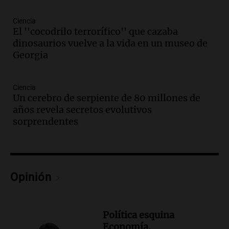
Episodios
Ciencia
Audio.
Historiador de la UBA celebró la
El ''cocodrilo terrorífico'' que cazaba
marcha atrás en la Ley de Tierras:
dinosaurios vuelve a la vida en un museo de
“Frenamos un saqueo de recursos”
Georgia
Amamos Argentina
Episodios
Audio.
Ahyre estuvo en el Estudio
Ciencia
Federal Sancor Seguros y adelantó su
Un cerebro de serpiente de 80 millones de
nuevo tema a Cadena 3 Rosario.
años revela secretos evolutivos
sorprendentes
Viva la Radio Rosario
Episodios
Audio.
Cierre del Paso Internacional
Cristo Redentor por acumulación de
nieve se extiende a 22 días
Opinión
Panorama Federal
Episodios
Audio.
Estudiantes de Italia realizan
Política esquina
prácticas docentes en Córdoba para
Economía.