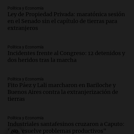
Recoleta: “Enfrentar a Boca, sea donde
sea, va a ser lindo”
Política y Economía
Ley de Propiedad Privada: maratónica sesión
La Cadena del Gol
en el Senado sin el capítulo de tierras para
Episodios
extranjeros
Audio.
Débora Blanca, psicóloga experta
en ludopatía: “Tener el casino en la
mano es muy peligroso”
Política y Economía
La Argentina, hoy
Incidentes frente al Congreso: 12 detenidos y
Episodios
dos heridos tras la marcha
Audio.
Docentes italianos visitaron la
ciudad de Córdoba para interiorizarse
Política y Economía
sobre los parques educativos
Fito Páez y Lali marcharon en Bariloche y
Amamos Argentina
Buenos Aires contra la extranjerización de
Episodios
tierras
Audio.
Meteorólogo alertó que El Niño
traerá más lluvias y eventos extremos
durante la primavera
Política y Economía
Informados al regreso
Industriales santafesinos cruzaron a Caputo:
Episodios
"No resuelve problemas productivos"