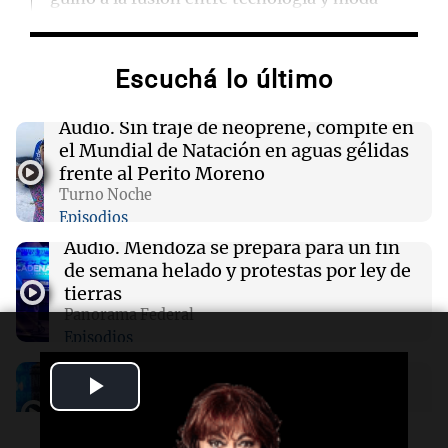
01:59
Mundo
Escuchá lo último
Laura Galván brilla en los Centroamericanos y
México establece nuevo récord de oros
Audio.
Sin traje de neoprene, compite en
el Mundial de Natación en aguas gélidas
01:29
Ciencia
frente al Perito Moreno
La fertilización podría depender del trabajo en
Turno Noche
equipo de los espermatozoides, según un
Episodios
estudio
Audio.
Mendoza se prepara para un fin
de semana helado y protestas por ley de
01:24
Mundo
tierras
Tiroteo en escuela secundaria de Tailandia:
Panorama Federal
varios heridos tras el ataque
Episodios
Audio.
Río Gallegos enfrenta frío
Play
intenso y movilizaciones contra el
kirchnerismo
Video
Panorama Federal