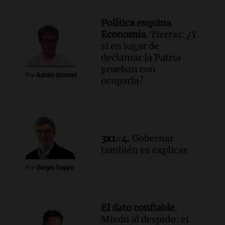
Episodios
Política esquina
Audio.
Manifestación en Rosario contra
Economía.
Tierras: ¿Y
la ley de Propiedad Privada debatida en
si en lugar de
el Senado.
declamar la Patria
Viva la Radio Rosario
prueban con
Episodios
Por
Adrián Simioni
ocuparla?
Audio.
Luis Juez cuestionó la polémica
por la Ley de Tierras: "Construyeron un
relato mentiroso"
Informados al regreso
Episodios
3x1=4.
Gobernar
también es explicar
Por
Sergio Suppo
El dato confiable.
Miedo al despido: el