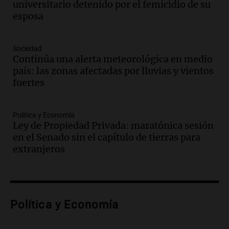
universitario detenido por el femicidio de su
Panorama Federal
esposa
Episodios
Audio.
Medicina reproductiva, entre la
ayuda por problemas de fertilidad y la
Sociedad
Continúa una alerta meteorológica en medio
ostentación de millonarios
país: las zonas afectadas por lluvias y vientos
Amamos Argentina
fuertes
Episodios
Audio.
El juicio contra Oscar González
avanza con testimonios clave sobre el
Política y Economía
accidente en Villa Dolores
Ley de Propiedad Privada: maratónica sesión
Panorama Federal
en el Senado sin el capítulo de tierras para
Episodios
extranjeros
Audio.
El teatro Real da la bienvenida a
la temporada Rock Real con bandas
tributo todos los jueves
Panorama Federal
Política y Economía
Episodios
Audio.
Nicolás Marotta, el cordobés de