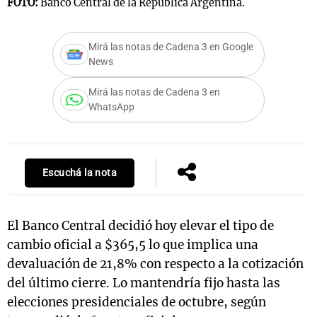
FOTO:
Banco Central de la República Argentina.
Mirá las notas de Cadena 3 en Google
Notas
News
s
Notas
La Sole en
Mirá las notas de Cadena 3 en
WhatsApp
ial
Mundial 2026
Cadena 3
Escuchá la nota
El Banco Central decidió hoy elevar el tipo de
cambio oficial a $365,5 lo que implica una
devaluación de 21,8% con respecto a la cotización
del último cierre. Lo mantendría fijo hasta las
elecciones presidenciales de octubre, según