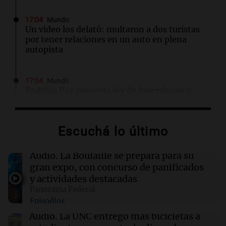
17:04
Mundo
Un video los delató: multaron a dos turistas
por tener relaciones en un auto en plena
autopista
17:04
Mundo
Rodrigo Paz presenta ley de inversiones y
llama a un acuerdo nacional para superar la
crisis en Bolivia
Escuchá lo último
17:00
Educar entre todos
Padres presentes, pero distraídos: ¿Qué pasa
Audio.
La Boulaille se prepara para su
con un niño cuando el padre mira mucho el
gran expo, con concurso de panificados
teléfono?
y actividades destacadas
Panorama Federal
Episodios
16:58
Mundo
Comienza ensayo de vacunas para prevenir el
Audio.
La UNC entregó más bicicletas a
cáncer de colon antes de su desarrollo