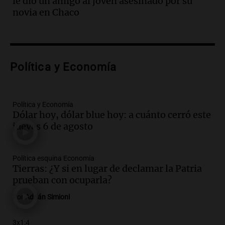
le dio un amigo al joven asesinado por su
Episodios
novia en Chaco
Audio.
La amiga del Papa León XIV
recordó su paso por Perú: "Nos decía
siempre: ''Difundan el milagro''"
Viva la Radio
Política y Economía
Episodios
Audio.
Santa Fe, segunda provincia con
más femicidios del país, según informe
de Casa del Encuentro
Política y Economía
Dólar hoy, dólar blue hoy: a cuánto cerró este
Panorama Federal
jueves 6 de agosto
Episodios
Audio.
Santa Fe reactivará 1.500
viviendas paralizadas tras el cierre de
Política esquina Economía
Procrear en la provincia
Tierras: ¿Y si en lugar de declamar la Patria
Panorama Federal
prueban con ocuparla?
Episodios
Por
Adrián Simioni
Audio.
Debate en el Senado por la ley de
propiedad privada genera preocupación
3x1:4