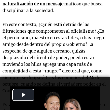
naturalización de un mensaje
mafioso que busca
disciplinar a la sociedad.
En este contexto, ¿Quién está detrás de las
filtraciones que comprometen al oficialismo? ¿Es
el peronismo, maestro en estas lides, o hay fuego
amigo desde dentro del propio Gobierno? La
sospecha de que alguien cercano, quizás
desplazado del círculo de poder, pueda estar
moviendo los hilos agrega una capa más de
complejidad a esta “mugre” electoral que, como
siempre, se disipará tras los comicios del 26 de
octubre, cuando se defina el verdadero poder en el
Congreso.
Play
Video
Esta es solo la pelea preliminar, la de la provincia