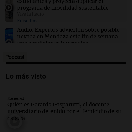
estudiantes y proyecta duplicar el
programa de movilidad sustentable
Viva la Radio
16:54
Sociedad
Episodios
El sistema Lince permitió detener a
“Pescado”, prófugo ligado a la banda de
Audio.
Expertos advierten sobre posible
“Lichi” Romero
nevada en Mendoza este fin de semana
tras condiciones invernales
Panorama Federal
Episodios
Podcast
Audio.
Padres presentes, pero
distraídos: ¿Qué pasa con un niño
Lo más visto
cuando el padre mira mucho el teléfono?
Educar entre todos
Episodios
Sociedad
Audio.
Presentan el innovador Parque
Quién es Gerardo Gasparutti, el docente
Tecnológico en Villa María con dos
universitario detenido por el femicidio de su
edificios icónicos
esposa
Panorama Federal
Episodios