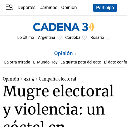
Deportes
Caminos
Opinión
Participá
Programas
Últimas coberturas
Últimas 24 h
En YouTube
Clima
Horóscopo
Lo Último
Argentina
Córdoba
Rosario
Opinión
La otra mirada
El Mundo Hoy
La quinta pata del gato
El dato confi
Opinión
3x1:4
Campaña electoral
Mugre electoral
y violencia: un