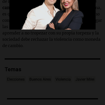
de Buenos Aires, pero quedan
más de 50 días de
campaña.
Si algo nos enseña la historia argentina,
es que la política no se limpia con promesas, sino
con acciones concretas. La Justicia debe investigar
las denuncias de corrupción, el Gobierno debe
aprender a no tropezar con su propia torpeza y la
sociedad debe rechazar la violencia como moneda
de cambio.
Temas
Elecciones
Buenos Aires
Violencia
Javier Milei