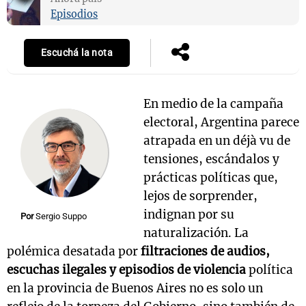
Episodios
Escuchá la nota
Notas
s
Notas
La Sole en
En medio de la campaña
ial
Mundial 2026
Cadena 3
electoral, Argentina parece
atrapada en un déjà vu de
tensiones, escándalos y
prácticas políticas que,
lejos de sorprender,
indignan por su
Por
Sergio Suppo
naturalización. La
polémica desatada por
filtraciones de audios,
escuchas ilegales y episodios de violencia
política
en la provincia de Buenos Aires no es solo un