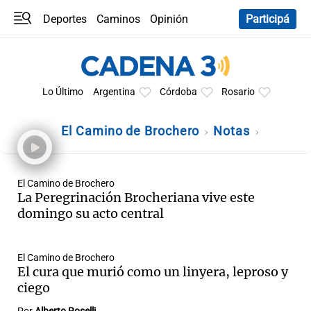
Deportes
Caminos
Opinión
Participá
Programas
Últimas coberturas
Últimas 24 h
En YouTube
Clima
Horóscopo
Lo Último
Argentina
Córdoba
Rosario
El Camino de Brochero
Notas
El Camino de Brochero
La Peregrinación Brocheriana vive este
domingo su acto central
El Camino de Brochero
El cura que murió como un linyera, leproso y
ciego