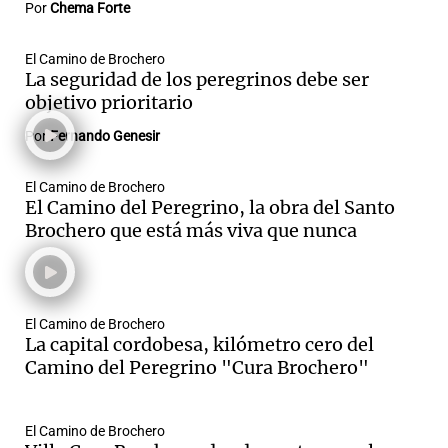
Por
Chema Forte
El Camino de Brochero
La seguridad de los peregrinos debe ser
Notas
objetivo prioritario
s
Notas
La Sole en
Por
Fernando Genesir
ial
Mundial 2026
Cadena 3
El Camino de Brochero
El Camino del Peregrino, la obra del Santo
Brochero que está más viva que nunca
El Camino de Brochero
La capital cordobesa, kilómetro cero del
Camino del Peregrino "Cura Brochero"
El Camino de Brochero