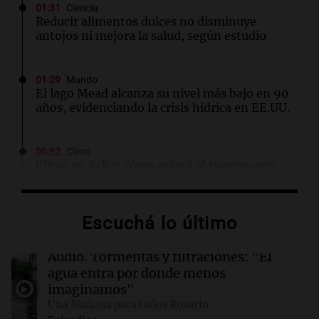
01:31
Ciencia
Reducir alimentos dulces no disminuye
antojos ni mejora la salud, según estudio
01:29
Mundo
El lago Mead alcanza su nivel más bajo en 90
años, evidenciando la crisis hídrica en EE.UU.
00:32
Clima
Clima en Salta: cómo estará el tiempo este
domingo 9 de agosto
Escuchá lo último
00:26
Clima
Clima en Tucumán: cómo estará el tiempo
este domingo 9 de agosto
Audio.
Tormentas y filtraciones: "El
agua entra por donde menos
imaginamos"
00:21
Clima
Una Mañana para todos Rosario
Clima en Mendoza: cómo estará el tiempo