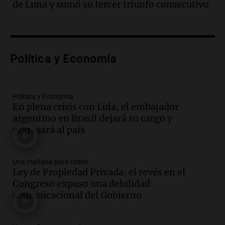
de Luna y sumó su tercer triunfo consecutivo
hacerle preguntas y nunca regresó"
Una mañana para todos
Episodios
Audio.
Voluntarios limpiaron 9.000
Política y Economía
metros del río Suquía y retiraron hasta
800 kilos de basura por jornada
Una mañana para todos
Episodios
Política y Economía
En plena crisis con Lula, el embajador
Audio.
La historia de la servilleta que
argentino en Brasil dejará su cargo y
firmó Jorge Messi para el primer
regresará al país
contrato de Leo con Barcelona
Una mañana para todos
Episodios
Una mañana para todos
Ley de Propiedad Privada: el revés en el
Audio.
Joan Gaspart: "Sin Jorge, no sé si
Congreso expuso una debilidad
Messi hubiera llegado adonde llegó"
comunicacional del Gobierno
Una mañana para todos
Episodios