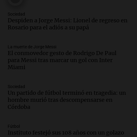
Una mañana para todos
Episodios
Sociedad
Audio.
Messi llegará esta noche a
Despiden a Jorge Messi: Lionel de regreso en
Rosario para acompañar a su familia
Rosario para el adiós a su papá
tras la muerte de su papá
Una mañana para todos
La muerte de Jorge Messi
Episodios
El conmovedor gesto de Rodrigo De Paul
Audio.
Ley de Propiedad Privada: el revés
para Messi tras marcar un gol con Inter
en el Congreso expuso una debilidad
Miami
comunicacional del Gobierno
Una mañana para todos
Episodios
Sociedad
Un partido de fútbol terminó en tragedia: un
Audio.
Casabindo se prepara para una
hombre murió tras descompensarse en
celebración única: 30.000 turistas y el
Córdoba
tradicional Toreo de la Vincha
Una mañana para todos
Episodios
Fútbol
Audio.
Borges, abogada de Pourrain:
Instituto festejó sus 108 años con un golazo
"Tres hombres se lo llevaron para