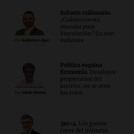
Audio.
Mateo, a los 25 años, lucha
Subasta millonaria.
contra el tiempo: necesita un trasplante
¿Cuánto cuesta
para poder seguir viviend
vincular para
Una mañana para todos
Vinculación? $2.000
Episodios
millones
Por
Guillermo López
Audio.
Estiman que la inflación nacional
de julio será menor al 2,9% registrado
en CABA
Política esquina
Una mañana para todos
Economía.
Desalojos:
Episodios
propietarios del
Audio.
Altas Cumbres: rescataron a una
interior, no se aten
cabra que llevaba ocho días atrapada en
los rulos
Por
Adrián Simioni
un precipicio
Una mañana para todos
Episodios
Audio.
Chile planteó mejorar la
3x1=4.
Los gustos
conectividad fronteriza, aérea y digital
caros del ministro
con Jujuy