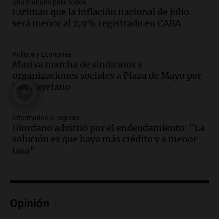
Una mañana para todos
Audio.
El orgullo y el sueño argentino de
Estiman que la inflación nacional de julio
Jorge Messi en una entrevista con Rony
será menor al 2,9% registrado en CABA
Vargas en 2007
Una mañana para todos
Episodios
Política y Economía
Audio.
El abuelo de Agostina Vega, tras
Masiva marcha de sindicatos y
las nuevas detenciones: "En esa casa
organizaciones sociales a Plaza de Mayo por
todos tenían algo que ver"
San Cayetano
Una mañana para todos
Episodios
Informados al regreso
Audio.
Una nutricionista derribó el mito
Giordano advirtió por el endeudamiento: "La
del desayuno ideal: qué alimentos
solución es que haya más crédito y a menor
conviene priorizar
tasa"
Una mañana para todos
Episodios
Audio.
Murió Jorge Messi
Opinión
Una mañana para todos
Episodios