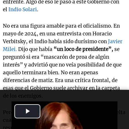
enfrente. Algo de eso le pasó a este Gobierno con
el
Indio Solari
.
No era una figura amable para el oficialismo. En
mayo de 2024, en una entrevista con Horacio
Verbitsky, el Indio había sido durísimo con
Javier
Milei.
Dijo que había
“un loco de presidente”,
se
preguntó si era “mascarón de proa de algún
interés” y advirtió que no veía posibilidad de que
aquello terminara bien. No eran apenas
diferencias de matiz. Era una crítica frontal, de
esas que el Gobierno suele archivar en la carpeta
de los enemigos.
Play
Pero una cosa son los chisporroteos de ida y vuelta
cuando alguien está vivo, cuando puede
Video
responder, polemizar o defenderse. Otra muy