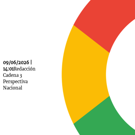
Notas
s
Notas
La Sole en
ial
Mundial 2026
Cadena 3
09/06/2026 |
14:01
Redacción
Cadena 3
Perspectiva
Nacional