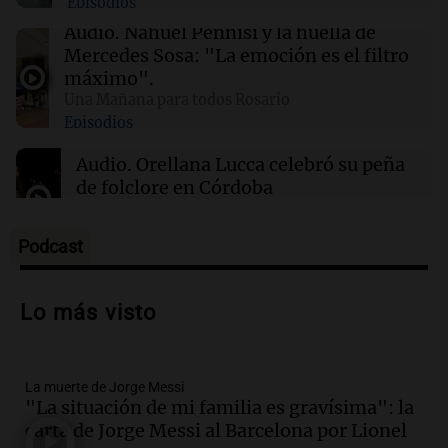
Episodios
este domingo 9 de agosto
Audio.
Nahuel Pennisi y la huella de
Mercedes Sosa: "La emoción es el filtro
00:16
Clima
máximo".
Clima en Santa Fe: cómo estará el tiempo este
Una Mañana para todos Rosario
domingo 9 de agosto
Episodios
Audio.
Orellana Lucca celebró su peña
de folclore en Córdoba
Tarde y Media
Episodios
Podcast
Audio.
Trágico accidente en Mendoza:
un muerto y varios heridos tras caída de
Lo más visto
vehículos desde un puente
Panorama Federal
Episodios
La muerte de Jorge Messi
Audio.
Tragedia en Mendoza: un muerto
"La situación de mi familia es gravísima": la
y cinco heridos tras caer dos autos desde
carta de Jorge Messi al Barcelona por Lionel
un puente