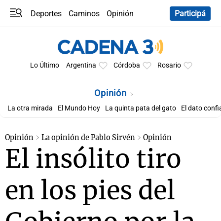
Deportes
Caminos
Opinión
Participá
Programas
Últimas coberturas
Últimas 24 h
En YouTube
Clima
Horóscopo
Lo Último
Argentina
Córdoba
Rosario
Opinión
La otra mirada
El Mundo Hoy
La quinta pata del gato
El dato confi
Opinión
La opinión de Pablo Sirvén
Opinión
El insólito tiro
en los pies del