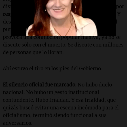
distinta es la reacción ante la muerte. Primero, por
respeto elemental a una persona que ya no está.
Y
después, por algo todavía más evidente desde el
punto de vista político: cuando una muerte
provoca una conmoción popular masiva, ya no se
discute sólo con el muerto. Se discute con millones
de personas que lo lloran.
Ahí estuvo el tiro en los pies del Gobierno.
El silencio oficial fue marcado.
No hubo duelo
nacional. No hubo un gesto institucional
contundente. Hubo frialdad. Y esa frialdad, que
quizás buscó evitar una escena incómoda para el
oficialismo, terminó siendo funcional a sus
adversarios.