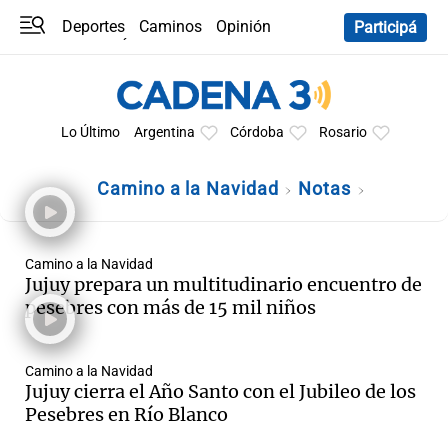
Deportes
Caminos
Opinión
Participá
Programas
Últimas coberturas
Últimas 24 h
En YouTube
Clima
Horóscopo
Lo Último
Argentina
Córdoba
Rosario
Camino a la Navidad
Notas
Camino a la Navidad
Jujuy prepara un multitudinario encuentro de
pesebres con más de 15 mil niños
Camino a la Navidad
Jujuy cierra el Año Santo con el Jubileo de los
Pesebres en Río Blanco