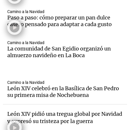
Camino a la Navidad
Paso a paso: cómo preparar un pan dulce
casero pensado para adaptar a cada gusto
Notas
s
Notas
La Sole en
Camino a la Navidad
ial
Mundial 2026
Cadena 3
La comunidad de San Egidio organizó un
almuerzo navideño en La Boca
Camino a la Navidad
León XIV celebró en la Basílica de San Pedro
su primera misa de Nochebuena
León XIV pidió una tregua global por Navidad
y expresó su tristeza por la guerra