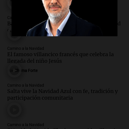
Camino a la Navidad
Bariloche se prepara para celebrar la Navidad
con una hermosa aldea ornamentada
Camino a la Navidad
El famoso villancico francés que celebra la
llegada del niño Jesús
Por
Chema Forte
Camino a la Navidad
Salta vive la Navidad Azul con fe, tradición y
participación comunitaria
Camino a la Navidad