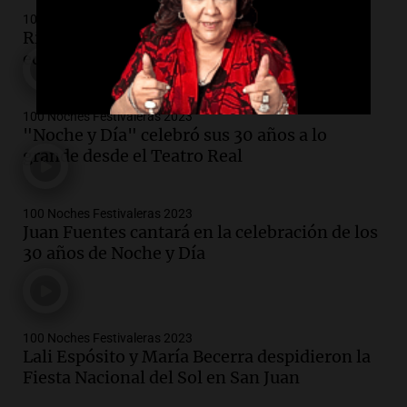
100 Noches Festivaleras 2023
Río Cuarto respira música: llega la cuarta
edición del Festival Otoño Polifónico
100 Noches Festivaleras 2023
"Noche y Día" celebró sus 30 años a lo
grande desde el Teatro Real
100 Noches Festivaleras 2023
Juan Fuentes cantará en la celebración de los
30 años de Noche y Día
100 Noches Festivaleras 2023
Lali Espósito y María Becerra despidieron la
Fiesta Nacional del Sol en San Juan