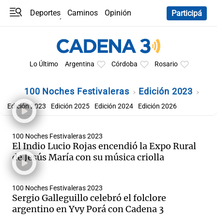
Deportes
Caminos
Opinión
Participá
Programas
Últimas coberturas
Últimas 24 h
En YouTube
Clima
Horóscopo
Lo Último
Argentina
Córdoba
Rosario
100 Noches Festivaleras
Edición 2023
Edición 2023
Edición 2025
Edición 2024
Edición 2026
100 Noches Festivaleras 2023
El Indio Lucio Rojas encendió la Expo Rural
de Jesús María con su música criolla
100 Noches Festivaleras 2023
Sergio Galleguillo celebró el folclore
argentino en Yvy Porá con Cadena 3