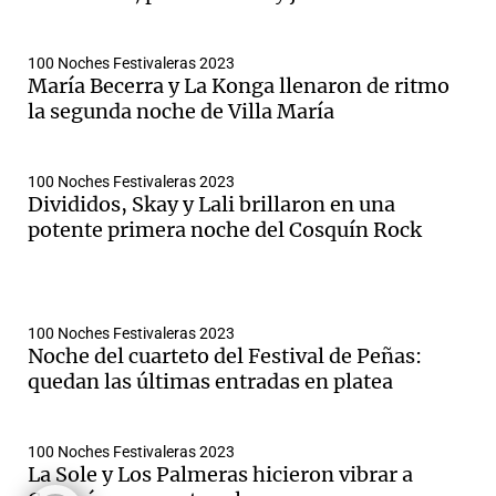
100 Noches Festivaleras 2023
María Becerra y La Konga llenaron de ritmo
Notas
la segunda noche de Villa María
s
Notas
La Sole en
ial
Mundial 2026
Cadena 3
100 Noches Festivaleras 2023
Divididos, Skay y Lali brillaron en una
potente primera noche del Cosquín Rock
100 Noches Festivaleras 2023
Noche del cuarteto del Festival de Peñas:
quedan las últimas entradas en platea
100 Noches Festivaleras 2023
La Sole y Los Palmeras hicieron vibrar a