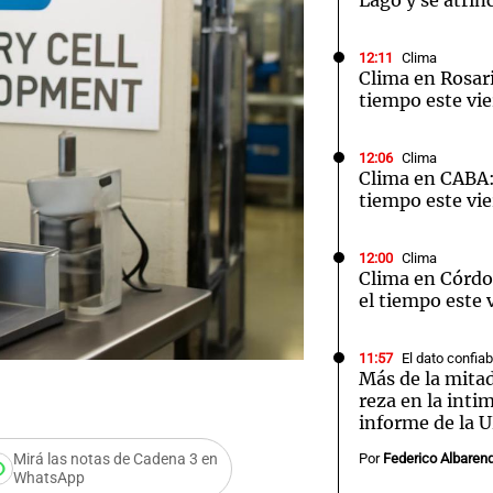
Lago y se atrin
12:11
Clima
Clima en Rosari
tiempo este vie
12:06
Clima
Clima en CABA:
tiempo este vie
12:00
Clima
Clima en Córdo
el tiempo este 
11:57
El dato confiab
Más de la mitad
reza en la inti
informe de la 
Mirá las notas de Cadena 3 en
Por
Federico Albaren
WhatsApp