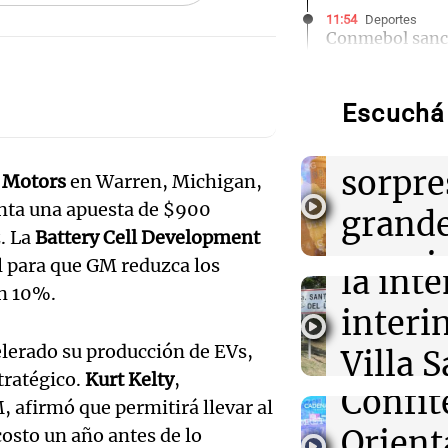
11:54
Deportes
Conmebol sanci
Audio.
Arruabarrena p
Copa Sudameri
La Bul
Escuchá 
comie
11:47
Juntos
Oncativo presen
Audio.
Nacional del Sa
sorpre
 Motors
en Warren, Michigan,
novedad de la v
Córdo
enta una apuesta de $900
premium"
grand
destit
z. La
Battery Cell Development
premio
l para que GM reduzca los
11:43
Siempre Junto
Audio.
la int
"Tiene que hab
un 10%.
los vis
reglamentación
de tan
interi
Kennel Club por
Noticias
perros
lerado su producción de EVs,
milong
Villa 
Episodios
tratégico.
Kurt Kelty
,
Audio.
Confit
11:39
Cruz d
Mundo
, afirmó que permitirá llevar al
Un hombre se e
la mita
de ébola más ve
Orient
osto un año antes de lo
se atr