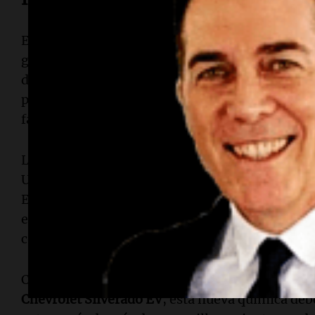
El lanzamiento irregular de EVs por parte de GM
general de la industria de baterías en EE.UU., 
durante las últimas décadas. Las startups inici
promesas, y la intensa competencia de empresas
fabricantes a replantear sus planes.
La presión ha llevado a GM a acortar la vida útil
Ultium. Aunque esta no desaparecerá, se limitar
En su lugar, GM está desarrollando LMR, que pr
energéticamente como NMC (níquel-manganeso-
comparable a químicas más baratas como LFP (l
Cuando GM
presentó LMR el año pasado
, indic
Chevrolet Silverado EV
, esta nueva química deb