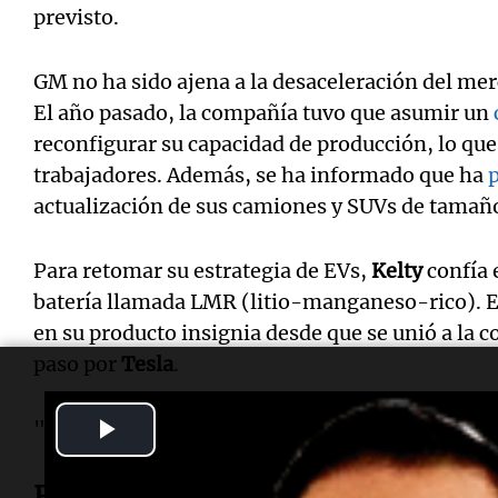
previsto.
GM no ha sido ajena a la desaceleración del me
El año pasado, la compañía tuvo que asumir un
reconfigurar su capacidad de producción, lo que
trabajadores. Además, se ha informado que ha
actualización de sus camiones y SUVs de tamañ
Para retomar su estrategia de EVs,
Kelty
confía 
batería llamada LMR (litio-manganeso-rico). Es
en su producto insignia desde que se unió a la 
paso por
Tesla
.
Play
"Esa será nuestra línea principal de productos",
Video
Reinicio de baterías