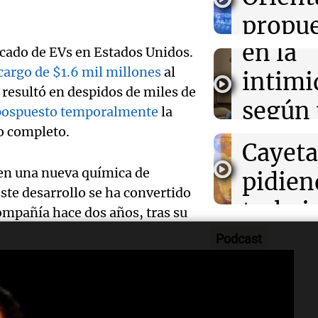
sin recibir salar
poblac
propue
Juntos
Episodios
en la
cultur
rcado de EVs en Estados Unidos.
Audio.
cargo de $1.6 mil millones
al
intimi
imperd
de fiel
 resultó en despidos de miles de
según
Noticias
pospuesto temporalmente
la
celebr
Episodios
o completo.
inform
Audio.
Cayet
UBA
en una nueva química de
que ha
pidien
El dato conf
te desarrollo se ha convertido
reglam
trabaj
Episodios
compañía hace dos años, tras su
Audio.
el rec
en Có
Podcast
acusa 
Kennel
Panorama F
 dijo
Kelty
a TechCrunch.
Episodios
Audio.
de per
los cr