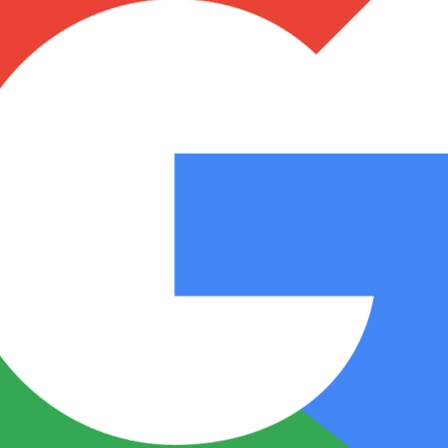
Notas
Notas
No
e en Cadena 3
El huracán de Arequito
Cadena 3 en