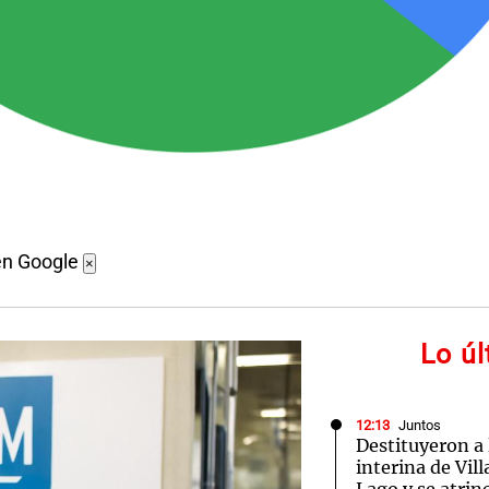
en Google
×
Lo ú
12:13
Juntos
Destituyeron a
interina de Vil