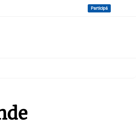
Participá
ende