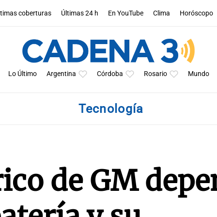
ltimas coberturas
Últimas 24 h
En YouTube
Clima
Horóscopo
Lo Último
Argentina
Córdoba
Rosario
Mundo
Tecnología
trico de GM dep
atería y su