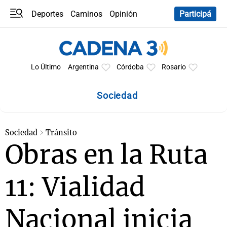
Deportes
Caminos
Opinión
Participá
Programas
Últimas coberturas
Últimas 24 h
En YouTube
Clima
Horóscopo
Lo Último
Argentina
Córdoba
Rosario
Sociedad
Sociedad
Tránsito
Obras en la Ruta
11: Vialidad
Nacional inicia