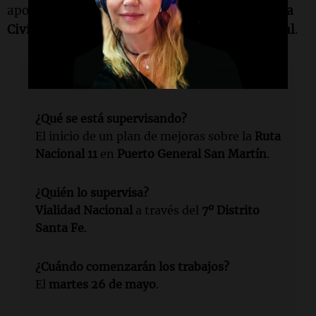
apoyo de organismos de seguridad vial,
Defensa
Civil
,
Policía provincial
y
Gendarmería Nacional
.
Lectura rápida
¿Qué se está supervisando?
El inicio de un plan de mejoras sobre la
Ruta
Nacional 11
en
Puerto General San Martín
.
¿Quién lo supervisa?
Vialidad Nacional
a través del
7º Distrito
Santa Fe
.
¿Cuándo comenzarán los trabajos?
El
martes 26 de mayo
.