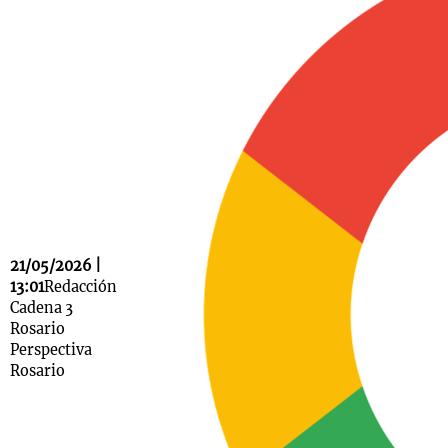
Notas
s
Notas
La Sole en
ial
Mundial 2026
Cadena 3
21/05/2026 |
13:01
Redacción
Cadena 3
Rosario
Perspectiva
Rosario