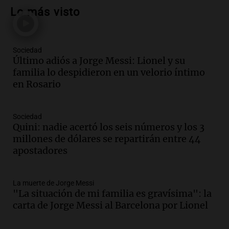
hablaron de su obra en Cadena 3
Lo más visto
Amamos los Domingos
Episodios
Sociedad
Audio.
Córdoba espera a León XIV con el
Último adiós a Jorge Messi: Lionel y su
recuerdo del paso de Juan Pablo II: "Te
familia lo despidieron en un velorio íntimo
traspasaba con la mirada"
en Rosario
Amamos los Domingos
Episodios
Audio.
El observatorio de Bosque Alegre,
Sociedad
un imperdible cordobés para los
Quini: nadie acertó los seis números y los 3
amantes de la astronomía
millones de dólares se repartirán entre 44
Amamos los Domingos
apostadores
Episodios
Audio.
“No entendíamos qué cantaban”:
La muerte de Jorge Messi
la historia del club de Irlanda
"La situación de mi familia es gravísima": la
revolucionado por hinchas argentinos
carta de Jorge Messi al Barcelona por Lionel
Amamos los Domingos
Episodios