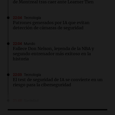
de Montreal tras caer ante Learner Tien
22:04
Tecnología
Patrones generados por IA que evitan
detección de cámaras de seguridad
22:04
Mundo
Fallece Don Nelson, leyenda de la NBA y
segundo entrenador más exitoso en la
historia
22:03
Tecnología
El test de seguridad de IA se convierte en un
riesgo para la ciberseguridad
21:48
Sociedad
Quini: nadie acertó los seis números y los 3
millones de dólares se repartirán entre 44