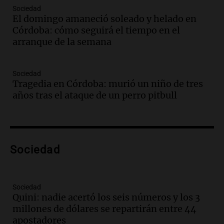
Audio.
Crisis diplomática: el embajador
Sociedad
El domingo amaneció soleado y helado en
argentino regresa al país tras conflicto
Córdoba: cómo seguirá el tiempo en el
con Brasil
arranque de la semana
Panorama Federal
Episodios
Audio.
Bomberos asisten a senderista
Sociedad
con fractura de tobillo en refugio Doña
Tragedia en Córdoba: murió un niño de tres
Rosa
años tras el ataque de un perro pitbull
Panorama Federal
Episodios
Audio.
Amaycha del Valle avanza en
investigación internacional sobre asma
Sociedad
con nueva tecnología médica
Panorama Federal
Episodios
Audio.
Suspenden descuento en SUBE y
Sociedad
Quini: nadie acertó los seis números y los 3
aumentan tarifas del SUBTE en Buenos
millones de dólares se repartirán entre 44
Aires desde agosto
apostadores
Panorama Federal