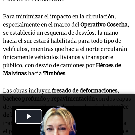
Para minimizar el impacto en la circulación,
especialmente en el marco del
Operativo Cosecha
,
se estableció un esquema de desvíos: la mano
hacia el sur estará habilitada para todo tipo de
vehículos, mientras que hacia el norte circularán
únicamente vehículos livianos y transporte
público, con desvío de camiones por
Héroes de
Malvinas
hacia
Timbúes
.
Las obras incluyen
fresado de deformaciones
,
bacheo profundo
y
repavimentación
con dos capas
de concreto asfáltico caliente, además del
recalce
Play
de banquinas
y la
demarcación horizontal
. Los
trabajos se desarrollarán en cuatro tramos hasta
Video
el puente del arroyo
San Lorenzo
y contarán con el