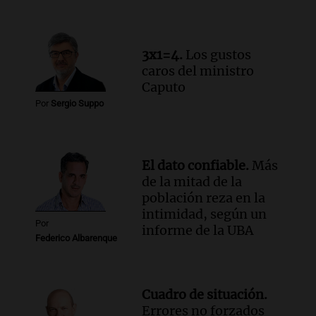
humildad en tiempos de tormenta
según San Ignacio de Loyola
Panorama Federal
3x1=4.
Los gustos
Episodios
caros del ministro
Audio.
Tormentas y filtraciones: "El
Caputo
agua entra por donde menos
Por
Sergio Suppo
imaginamos"
Una Mañana para todos Rosario
Episodios
El dato confiable.
Más
de la mitad de la
población reza en la
intimidad, según un
Por
informe de la UBA
Federico Albarenque
Cuadro de situación.
Errores no forzados