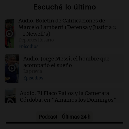
apostadores
Escuchá lo último
21:36
Deportes
Audio.
Boletín de Calificaciones de
El futbolista argentino Matías Pourrain
Marcelo Lamberti (Defensa y Justicia 2
permanece detenido en una cárcel de máxima
- 1 Newell's)
seguridad en EE. UU.
Deportes Rosario
Episodios
21:32
Ciencia
Audio.
Jorge Messi, el hombre que
¿Por qué los dinosaurios nunca evolucionaron
a tamaños diminutos si alcanzaron
acompañó el sueño
gigantescas proporciones?
La previa
Episodios
21:31
Ciencia
Audio.
El Flaco Pailos y la Camerata
Químicos rompen barreras en reacciones
Córdoba, en "Amamos los Domingos"
químicas al liberar electrones directamente en
solución
Amamos los Domingos
Episodios
Podcast
Últimas 24 h
Audio.
Patricia Palmer y Mario Pasik