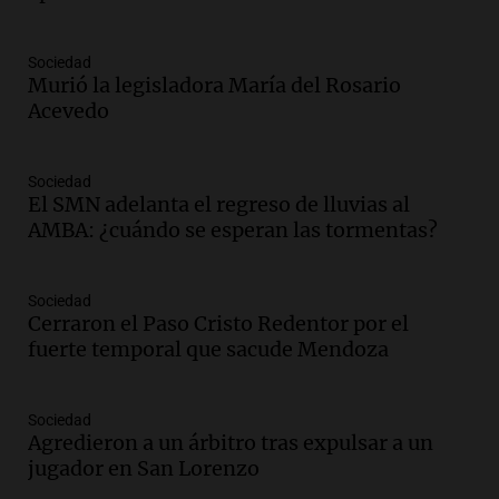
Episodios
Audio.
Kicillof critica la desregulación
Sociedad
financiera y el aumento de la morosidad
Murió la legisladora María del Rosario
en Buenos Aires
Acevedo
Panorama Federal
Episodios
Sociedad
Audio.
La UNT evalúa apelación ante la
El SMN adelanta el regreso de lluvias al
Corte Suprema tras fallo que aparta a
AMBA: ¿cuándo se esperan las tormentas?
Pagani como rector
Panorama Federal
Episodios
Sociedad
Audio.
El cardenal Ángel Rossi advirtió
Cerraron el Paso Cristo Redentor por el
que la justicia social viene siendo
fuerte temporal que sacude Mendoza
“despreciada y burlada”
Santa Misa
Sociedad
Episodios
Agredieron a un árbitro tras expulsar a un
Audio.
La Bulaya se prepara para el cierre
jugador en San Lorenzo
de su gran muestra anual con la