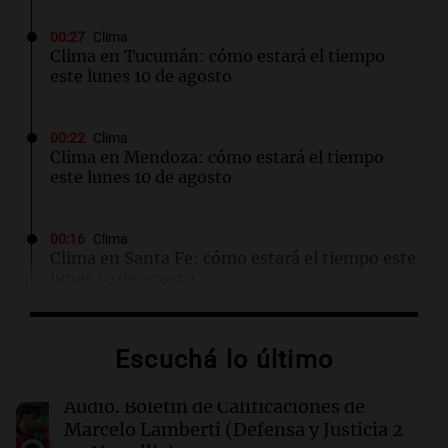
00:27
Clima
Clima en Tucumán: cómo estará el tiempo
este lunes 10 de agosto
00:22
Clima
Clima en Mendoza: cómo estará el tiempo
este lunes 10 de agosto
00:16
Clima
Clima en Santa Fe: cómo estará el tiempo este
lunes 10 de agosto
00:12
Mundo
Escuchá lo último
Colombia confirma la muerte de un cabecilla
de las disidencias de las FARC en operativo
militar
Audio.
Boletín de Calificaciones de
Marcelo Lamberti (Defensa y Justicia 2