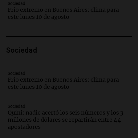
Sociedad
Audio.
Bomberos asisten a senderista
Frío extremo en Buenos Aires: clima para
con fractura de tobillo en refugio Doña
este lunes 10 de agosto
Rosa
Panorama Federal
Episodios
Audio.
Amaycha del Valle avanza en
Sociedad
investigación internacional sobre asma
con nueva tecnología médica
Panorama Federal
Episodios
Sociedad
Frío extremo en Buenos Aires: clima para
Audio.
Suspenden descuento en SUBE y
este lunes 10 de agosto
aumentan tarifas del SUBTE en Buenos
Aires desde agosto
Panorama Federal
Sociedad
Episodios
Quini: nadie acertó los seis números y los 3
Audio.
Kicillof critica la desregulación
millones de dólares se repartirán entre 44
financiera y el aumento de la morosidad
apostadores
en Buenos Aires