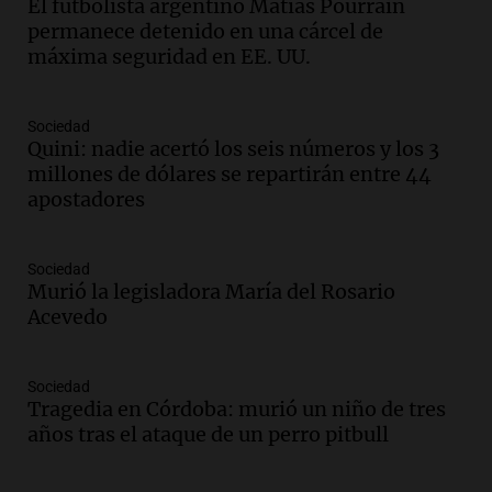
El futbolista argentino Matías Pourrain
recuerdo del paso de Juan Pablo II: "Te
permanece detenido en una cárcel de
traspasaba con la mirada"
máxima seguridad en EE. UU.
Amamos los Domingos
Episodios
Audio.
El observatorio de Bosque Alegre,
Sociedad
un imperdible cordobés para los
Quini: nadie acertó los seis números y los 3
amantes de la astronomía
millones de dólares se repartirán entre 44
Amamos los Domingos
apostadores
Episodios
Audio.
“No entendíamos qué cantaban”:
Sociedad
la historia del club de Irlanda
Murió la legisladora María del Rosario
revolucionado por hinchas argentinos
Acevedo
Amamos los Domingos
Episodios
Audio.
Crisis diplomática: el embajador
Sociedad
Tragedia en Córdoba: murió un niño de tres
argentino regresa al país tras conflicto
años tras el ataque de un perro pitbull
con Brasil
Panorama Federal
Episodios