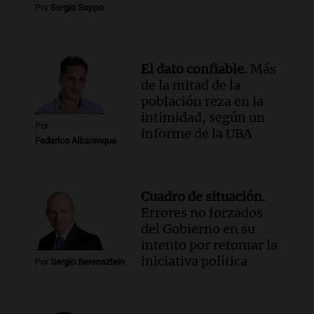
Por
Sergio Suppo
agua entra por donde menos
imaginamos"
Una Mañana para todos Rosario
Episodios
El dato confiable.
Más
de la mitad de la
población reza en la
intimidad, según un
Por
informe de la UBA
Federico Albarenque
Cuadro de situación.
Errores no forzados
del Gobierno en su
intento por retomar la
iniciativa política
Por
Sergio Berensztein