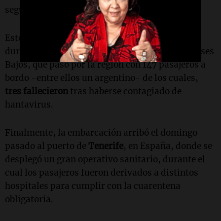
según supo la
Agencia Noticias Argentinas
.
Este caso se da en medio del alerta surgido
durante el paso del
crucero MV Hondius
, de Países
Bajos, que pasó por la región con 147 pasajeros a
bordo -entre ellos un argentino- de los cuales,
tres fallecieron
tras haberse contagiado de
hantavirus.
Finalmente, la embarcación arribó el domingo
pasado al puerto de
Tenerife
, en España, donde se
desplegó un gran operativo sanitario, durante el
cual los pasajeros fueron derivados a distintos
hospitales para cumplir con la cuarentena
obligatoria.