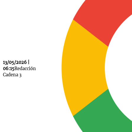
Notas
s
Notas
La Sole en
ial
Mundial 2026
Cadena 3
13/05/2026 |
06:15
Redacción
Cadena 3