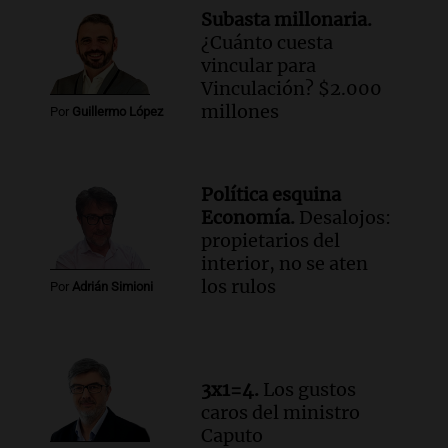
fenómeno del Niño
Subasta millonaria.
Panorama Federal
¿Cuánto cuesta
Episodios
vincular para
Audio.
Una mujer de 40 años muere en
Vinculación? $2.000
un accidente en la Ruta 321 cerca de
millones
Por
Guillermo López
García Fernández
Panorama Federal
Episodios
Política esquina
Audio.
El Tesoro Nacional captura 12
Economía.
Desalojos:
billones de pesos y genera excedente de
propietarios del
liquidez de 4 billones
interior, no se aten
Panorama Federal
los rulos
Por
Adrián Simioni
Episodios
Audio.
La lección del Titanic y la
humildad en tiempos de tormenta
según San Ignacio de Loyola
3x1=4.
Los gustos
Panorama Federal
caros del ministro
Episodios
Caputo
Audio.
Tormentas y filtraciones: "El