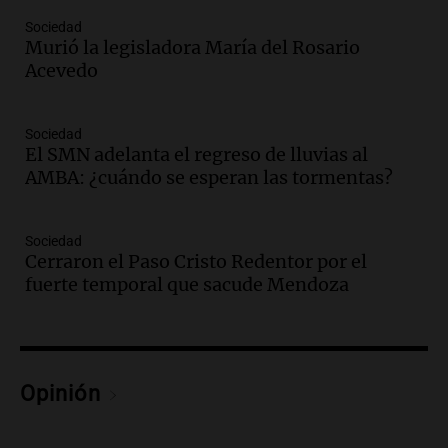
Panorama Federal
Episodios
Sociedad
Murió la legisladora María del Rosario
Audio.
La UNT evalúa apelación ante la
Acevedo
Corte Suprema tras fallo que aparta a
Pagani como rector
Panorama Federal
Sociedad
Episodios
El SMN adelanta el regreso de lluvias al
Audio.
El cardenal Ángel Rossi advirtió
AMBA: ¿cuándo se esperan las tormentas?
que la justicia social viene siendo
“despreciada y burlada”
Sociedad
Santa Misa
Cerraron el Paso Cristo Redentor por el
Episodios
fuerte temporal que sacude Mendoza
Audio.
La Bulaya se prepara para el cierre
de su gran muestra anual con la
participación de miles de visitantes
Panorama Federal
Episodios
Opinión
Audio.
El Senado de Santa Fe aprueba
Ley de Emergencia Hídrica ante el