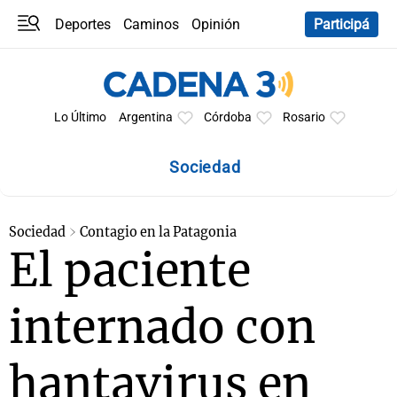
Deportes
Caminos
Opinión
Participá
Programas
Últimas coberturas
Últimas 24 h
En YouTube
Clima
Horóscopo
Lo Último
Argentina
Córdoba
Rosario
Sociedad
Sociedad
Contagio en la Patagonia
El paciente
internado con
hantavirus en