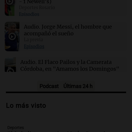
- 1 Newell's)
00:11
Clima
Deportes Rosario
Clima en Rosario: cómo estará el tiempo este
Episodios
lunes 10 de agosto
Audio.
Jorge Messi, el hombre que
acompañó el sueño
00:06
Clima
Clima en CABA: cómo estará el tiempo este
La previa
lunes 10 de agosto
Episodios
Audio.
El Flaco Pailos y la Camerata
Córdoba, en "Amamos los Domingos"
Amamos los Domingos
Episodios
Podcast
Últimas 24 h
Audio.
Patricia Palmer y Mario Pasik
hablaron de su obra en Cadena 3
Lo más visto
Amamos los Domingos
Episodios
Deportes
Audio.
Córdoba espera a León XIV con el