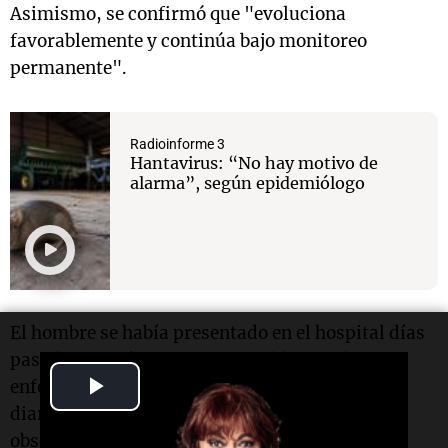
Asimismo, se confirmó que "evoluciona
favorablemente y continúa bajo monitoreo
permanente".
Radioinforme 3
Hantavirus: “No hay motivo de
alarma”, según epidemiólogo
El hombre se había presentado en el hospital días
pasados con síntomas compatibles con la
Play
enfermedad, como fiebre, dolores corporales y
diarrea. En consecuencia, quedó internado en
Video
observación y luego se confirmó el diagnóstico,