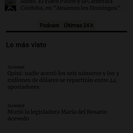
Audio.
El Flaco Pailos y la Camerata
apostadores
Córdoba, en "Amamos los Domingos"
Amamos los Domingos
Episodios
Podcast
Últimas 24 h
Audio.
Patricia Palmer y Mario Pasik
hablaron de su obra en Cadena 3
Lo más visto
Amamos los Domingos
Episodios
Sociedad
Audio.
Córdoba espera a León XIV con el
Quini: nadie acertó los seis números y los 3
recuerdo del paso de Juan Pablo II: "Te
millones de dólares se repartirán entre 44
traspasaba con la mirada"
apostadores
Amamos los Domingos
Episodios
Audio.
El observatorio de Bosque Alegre,
Sociedad
un imperdible cordobés para los
Murió la legisladora María del Rosario
amantes de la astronomía
Acevedo
Amamos los Domingos
Episodios