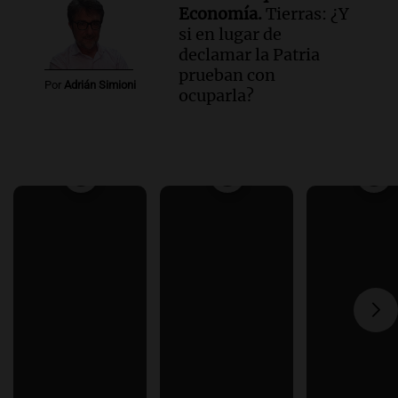
Economía.
Tierras: ¿Y
si en lugar de
declamar la Patria
prueban con
Por
Adrián Simioni
ocuparla?