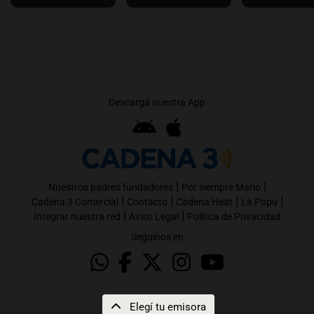
Descargá nuestra App
|
|
Nuestros padres fundadores
Por siempre Mario
|
|
|
|
Cadena 3 Comercial
Contacto
Cadena Heat
La Popu
|
|
Integrar nuestra red
Aviso Legal
Política de Privacidad
Seguinos en
Elegí tu emisora