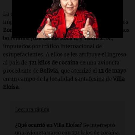
La causa ya cuenta con antecedentes de alto
impacto: en mayo fueron detenidos los hermanos
Borrás
, junto a
Agustín Héctor S.
y los ciudadanos
bolivianos
José Carlos Roca L.
y
Yamil Z. N.
,
imputados por tráfico internacional de
estupefacientes. A ellos se les atribuye el ingreso
al país de
321 kilos de cocaína
en una avioneta
procedente de
Bolivia
, que aterrizó el
12 de mayo
en un campo de la localidad santafesina de
Villa
Eloísa
.
Lectura rápida
¿Qué ocurrió en Villa Eloísa?
Se interceptó
una avioneta narco con 321 kilos de cocaína.