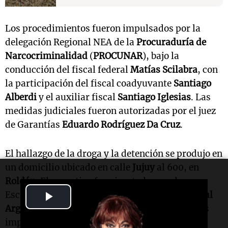
Los procedimientos fueron impulsados por la
delegación Regional NEA de la
Procuraduría de
Narcocriminalidad
(
PROCUNAR
), bajo la
conducción del fiscal federal
Matías Scilabra
, con
la participación del fiscal coadyuvante
Santiago
Alberdi
y el auxiliar fiscal
Santiago Iglesias
. Las
medidas judiciales fueron autorizadas por el juez
de Garantías
Eduardo Rodríguez Da Cruz
.
El hallazgo de la droga y la detención se produjo en
un domicilio ubicado en calle
Jujuy
al 600, en
Roldán
. El operativo fue ejecutado por el
Play
Escuadrón Antidrogas de
Gendarmería Nacional
Argentina
(
GNA
), que intervino tras las órdenes
Video
impartidas en el marco de la investigación.