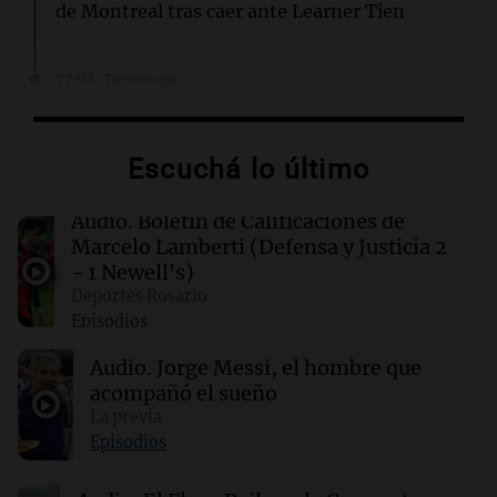
de Montreal tras caer ante Learner Tien
22:04
Tecnología
Patrones generados por IA que evitan
detección de cámaras de seguridad
Escuchá lo último
22:04
Mundo
Fallece Don Nelson, leyenda de la NBA y
Audio.
Boletín de Calificaciones de
segundo entrenador más exitoso en la
Marcelo Lamberti (Defensa y Justicia 2
historia
- 1 Newell's)
Deportes Rosario
Episodios
22:03
Tecnología
El test de seguridad de IA se convierte en un
Audio.
Jorge Messi, el hombre que
riesgo para la ciberseguridad
acompañó el sueño
La previa
21:48
Sociedad
Episodios
Quini: nadie acertó los seis números y los 3
millones de dólares se repartirán entre 44