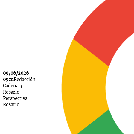
Notas
s
Notas
La Sole en
ial
Mundial 2026
Cadena 3
09/06/2026 |
09:11
Redacción
Cadena 3
Rosario
Perspectiva
Rosario