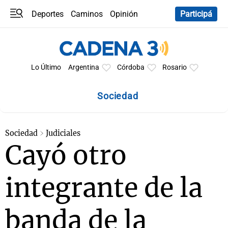
Deportes
Caminos
Opinión
Participá
Programas
Últimas coberturas
Últimas 24 h
En YouTube
Clima
Horóscopo
Lo Último
Argentina
Córdoba
Rosario
Sociedad
Sociedad
Judiciales
Cayó otro
integrante de la
banda de la