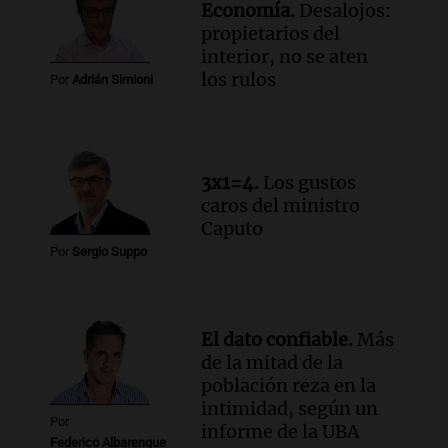
Economía.
Desalojos:
billones de pesos y genera excedente de
propietarios del
liquidez de 4 billones
interior, no se aten
Panorama Federal
los rulos
Por
Adrián Simioni
Episodios
Audio.
La lección del Titanic y la
humildad en tiempos de tormenta
según San Ignacio de Loyola
3x1=4.
Los gustos
Panorama Federal
caros del ministro
Episodios
Caputo
Audio.
Tormentas y filtraciones: "El
Por
Sergio Suppo
agua entra por donde menos
imaginamos"
Una Mañana para todos Rosario
Episodios
El dato confiable.
Más
de la mitad de la
población reza en la
intimidad, según un
Por
informe de la UBA
Federico Albarenque