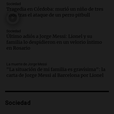
Sociedad
Audio.
“No entendíamos qué cantaban”:
Tragedia en Córdoba: murió un niño de tres
la historia del club de Irlanda
años tras el ataque de un perro pitbull
revolucionado por hinchas argentinos
Amamos los Domingos
Episodios
Sociedad
Último adiós a Jorge Messi: Lionel y su
Audio.
Crisis diplomática: el embajador
familia lo despidieron en un velorio íntimo
argentino regresa al país tras conflicto
en Rosario
con Brasil
Panorama Federal
Episodios
La muerte de Jorge Messi
Audio.
Bomberos asisten a senderista
"La situación de mi familia es gravísima": la
con fractura de tobillo en refugio Doña
carta de Jorge Messi al Barcelona por Lionel
Rosa
Panorama Federal
Episodios
Audio.
Amaycha del Valle avanza en
Sociedad
investigación internacional sobre asma
con nueva tecnología médica