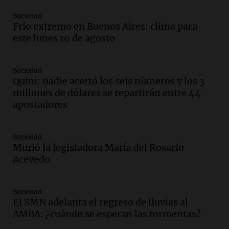
Panorama Federal
Episodios
Sociedad
Frío extremo en Buenos Aires: clima para
Audio.
Suspenden descuento en SUBE y
este lunes 10 de agosto
aumentan tarifas del SUBTE en Buenos
Aires desde agosto
Panorama Federal
Sociedad
Episodios
Quini: nadie acertó los seis números y los 3
Audio.
Kicillof critica la desregulación
millones de dólares se repartirán entre 44
financiera y el aumento de la morosidad
apostadores
en Buenos Aires
Panorama Federal
Episodios
Sociedad
Murió la legisladora María del Rosario
Audio.
La UNT evalúa apelación ante la
Acevedo
Corte Suprema tras fallo que aparta a
Pagani como rector
Panorama Federal
Sociedad
Episodios
El SMN adelanta el regreso de lluvias al
Audio.
El cardenal Ángel Rossi advirtió
AMBA: ¿cuándo se esperan las tormentas?
que la justicia social viene siendo