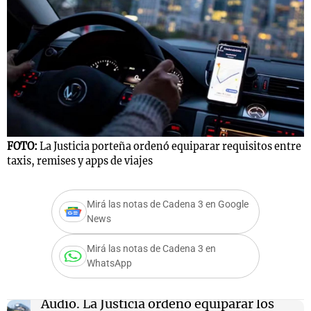
Notas
s
Notas
La Sole en
ial
Mundial 2026
Cadena 3
FOTO:
La Justicia porteña ordenó equiparar requisitos entre
taxis, remises y apps de viajes
Mirá las notas de Cadena 3 en Google
News
Mirá las notas de Cadena 3 en
WhatsApp
Audio.
La Justicia ordenó equiparar los