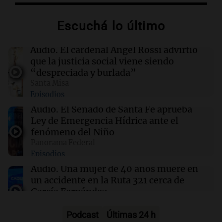
su obra sobre 50 años en el teatro argentino
Escuchá lo último
09:20
Sociedad
Un local en Dock Sud que hace reír a los chicos
Audio.
El cardenal Ángel Rossi advirtió
a cambio de un pancho
que la justicia social viene siendo
“despreciada y burlada”
Santa Misa
09:14
Sociedad
Episodios
El juicio a "Pity" Álvarez por el asesinato de
Cristian Díaz en Villa Lugano iniciará este
Audio.
El Senado de Santa Fe aprueba
lunes
Ley de Emergencia Hídrica ante el
fenómeno del Niño
Panorama Federal
09:13
Mundo
Episodios
No se detectan casos de ébola en barco fluvial
en cuarentena cerca de Kinshasa, Congo
Audio.
Una mujer de 40 años muere en
un accidente en la Ruta 321 cerca de
García Fernández
Panorama Federal
Episodios
Podcast
Últimas 24 h