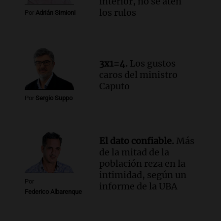
interior, no se aten
Audio.
El abuelo de Agostina Vega, tras
los rulos
Por
Adrián Simioni
las nuevas detenciones: "En esa casa
todos tenían algo que ver"
Una mañana para todos
Episodios
3x1=4.
Los gustos
Audio.
Una nutricionista derribó el mito
caros del ministro
del desayuno ideal: qué alimentos
Caputo
conviene priorizar
Por
Sergio Suppo
Una mañana para todos
Episodios
El dato confiable.
Más
de la mitad de la
población reza en la
intimidad, según un
Por
informe de la UBA
Federico Albarenque