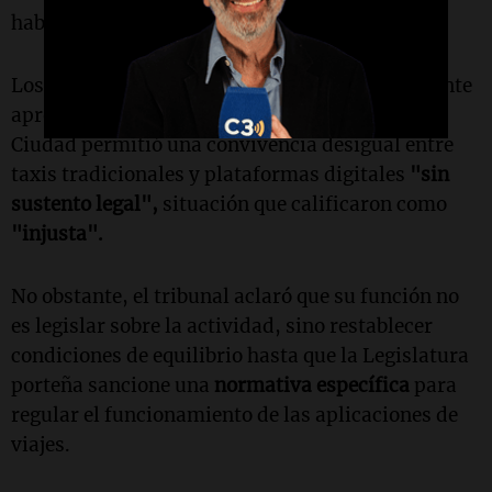
habilitante y seguros correspondientes.
Los magistrados sostuvieron además que durante
aproximadamente diez años el Gobierno de la
Ciudad permitió una convivencia desigual entre
taxis tradicionales y plataformas digitales
"sin
sustento legal",
situación que calificaron como
"injusta".
No obstante, el tribunal aclaró que su función no
es legislar sobre la actividad, sino restablecer
condiciones de equilibrio hasta que la Legislatura
porteña sancione una
normativa específica
para
regular el funcionamiento de las aplicaciones de
viajes.