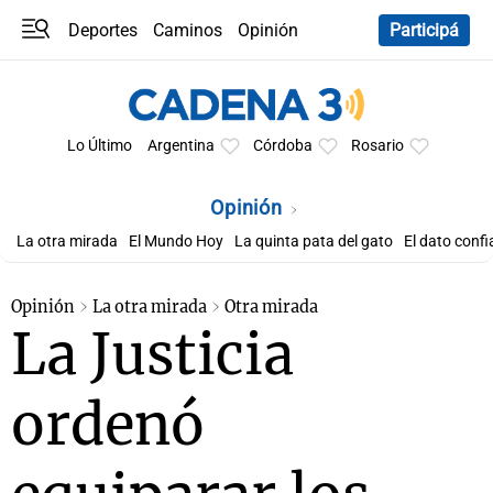
Deportes
Caminos
Opinión
Participá
Programas
Últimas coberturas
Últimas 24 h
En YouTube
Clima
Horóscopo
Lo Último
Argentina
Córdoba
Rosario
Opinión
La otra mirada
El Mundo Hoy
La quinta pata del gato
El dato confi
Opinión
La otra mirada
Otra mirada
La Justicia
ordenó