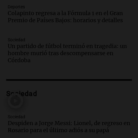
Episodios
Deportes
Colapinto regresa a la Fórmula 1 en el Gran
Audio.
Orellana Lucca celebró su peña
Premio de Países Bajos: horarios y detalles
de folclore en Córdoba
Tarde y Media
Episodios
Sociedad
Un partido de fútbol terminó en tragedia: un
Audio.
Trágico accidente en Mendoza:
hombre murió tras descompensarse en
un muerto y varios heridos tras caída de
Córdoba
vehículos desde un puente
Panorama Federal
Episodios
Audio.
Tragedia en Mendoza: un muerto
Sociedad
y cinco heridos tras caer dos autos desde
un puente
Una mañana para todos
Episodios
Sociedad
Despiden a Jorge Messi: Lionel, de regreso en
Audio.
Messi llegará esta noche a
Rosario para el último adiós a su papá
Rosario para acompañar a su familia