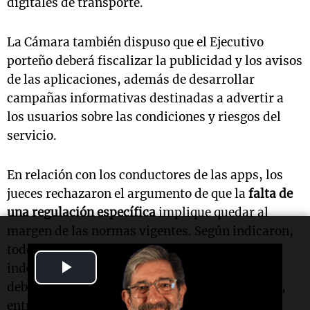
digitales de transporte.
La Cámara también dispuso que el Ejecutivo
porteño deberá fiscalizar la publicidad y los avisos
de las aplicaciones, además de desarrollar
campañas informativas destinadas a advertir a
los usuarios sobre las condiciones y riesgos del
servicio.
En relación con los conductores de las apps, los
jueces rechazaron el argumento de que la
falta de
una regulación específica
implique quedar al
margen de las normas vigentes. Según indicaron,
todo prestador de transporte de pasajeros,
Play
independientemente de la modalidad utilizada,
debe cumplir exigencias mínimas de seguridad,
Video
entre ellas contar con licencia profesional