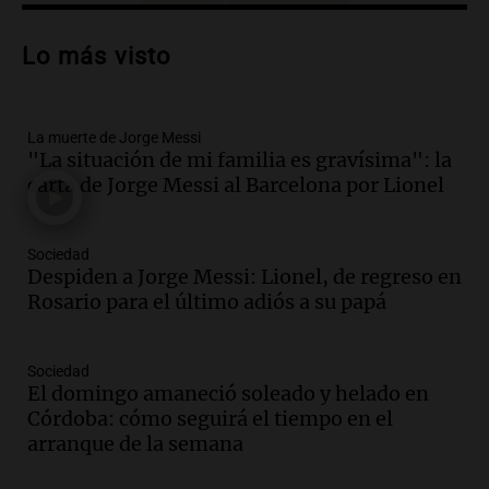
Audio.
El Tesoro Nacional captura 12
billones de pesos y genera excedente de
Lo más visto
liquidez de 4 billones
Panorama Federal
Episodios
La muerte de Jorge Messi
Audio.
La lección del Titanic y la
"La situación de mi familia es gravísima": la
humildad en tiempos de tormenta
carta de Jorge Messi al Barcelona por Lionel
según San Ignacio de Loyola
Panorama Federal
Episodios
Sociedad
Audio.
Tormentas y filtraciones: "El
Despiden a Jorge Messi: Lionel, de regreso en
agua entra por donde menos
Rosario para el último adiós a su papá
imaginamos"
Una Mañana para todos Rosario
Sociedad
Episodios
El domingo amaneció soleado y helado en
Audio.
Nahuel Pennisi y la huella de
Córdoba: cómo seguirá el tiempo en el
Mercedes Sosa: "La emoción es el filtro
arranque de la semana
máximo".
Una Mañana para todos Rosario