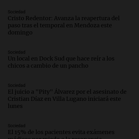
tras la muerte de su papá
Una mañana para todos
Sociedad
Episodios
Cristo Redentor: Avanza la reapertura del
Audio.
Ley de Propiedad Privada: el revés
paso tras el temporal en Mendoza este
en el Congreso expuso una debilidad
domingo
comunicacional del Gobierno
Una mañana para todos
Episodios
Sociedad
Un local en Dock Sud que hace reír a los
Audio.
Casabindo se prepara para una
chicos a cambio de un pancho
celebración única: 30.000 turistas y el
tradicional Toreo de la Vincha
Una mañana para todos
Sociedad
Episodios
El juicio a "Pity" Álvarez por el asesinato de
Audio.
Borges, abogada de Pourrain:
Cristian Díaz en Villa Lugano iniciará este
"Tres hombres se lo llevaron para
lunes
hacerle preguntas y nunca regresó"
Una mañana para todos
Sociedad
Episodios
El 15% de los pacientes evita exámenes
Audio.
Voluntarios limpiaron 9.000