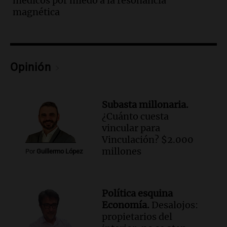
médicos por miedo a la resonancia
metros del río Suquía y retiraron hasta
magnética
800 kilos de basura por jornada
Una mañana para todos
Episodios
Audio.
La historia de la servilleta que
firmó Jorge Messi para el primer
Opinión
contrato de Leo con Barcelona
Una mañana para todos
Episodios
Subasta millonaria.
¿Cuánto cuesta
Audio.
Joan Gaspart: "Sin Jorge, no sé si
vincular para
Messi hubiera llegado adonde llegó"
Vinculación? $2.000
Una mañana para todos
millones
Por
Guillermo López
Episodios
Audio.
El orgullo y el sueño argentino de
Jorge Messi en una entrevista con Rony
Política esquina
Vargas en 2007
Economía.
Desalojos:
Una mañana para todos
propietarios del
Episodios