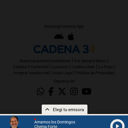
Descargá nuestra App
|
|
Nuestros padres fundadores
Por siempre Mario
|
|
|
|
Cadena 3 Comercial
Contacto
Cadena Heat
La Popu
|
|
Integrar nuestra red
Aviso Legal
Política de Privacidad
Seguinos en
Elegí tu emisora
Amamos los Domingos
Chema Forte