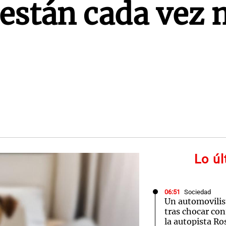
están cada vez 
Lo ú
06:51
Sociedad
Un automovilis
tras chocar co
la autopista R