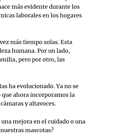
Medic
Viva la Radi
 hace más evidente durante los
hombr
Episodios
reprod
ámicas laborales en los hogares
simula
Audio.
entre 
de rec
contra
por p
 vez más tiempo solas. Esta
en San
aleza humana. Por un lado,
Gonzá
de fert
ilia, pero por otro, las
Panorama F
Audio.
avanz
la ost
Episodios
teatro
testim
de mil
tas ha evolucionado. Ya no se
la bie
clave 
Amamos Arg
no que ahora incorporamos la
Episodios
Audio.
la tem
accide
e cámaras y altavoces.
Marott
Rock R
Villa 
 una mejora en el cuidado o una
cordob
bandas
Panorama F
e nuestras mascotas?
Audio.
Episodios