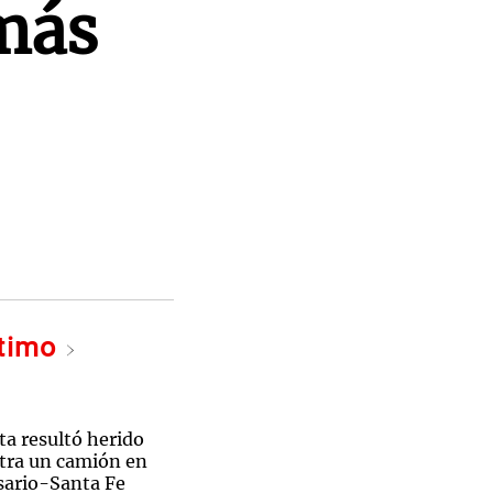
más
ltimo
ta resultó herido
ntra un camión en
osario-Santa Fe