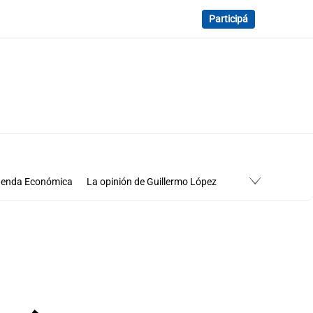
Participá
enda Económica
La opinión de Guillermo López
Economía
Cuadro de situación