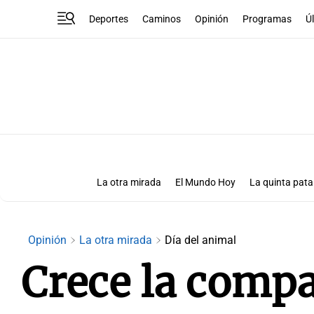
Deportes
Caminos
Opinión
Programas
Ú
La otra mirada
El Mundo Hoy
La quinta pata
Más que números
Las Clave
Opinión
La otra mirada
Día del animal
Crece la compa