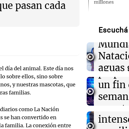
millones
 que pasan cada
Audio.
de neo
06:01
Libros
Como el naran
saga de mujeres 
Escuchá 
compit
1924
Mundi
Audio.
06:00
Libros
Nataci
Punto Bobo: un
Mendo
mujeres marcad
aguas 
sufrimiento
l día del animal. Este día nos
prepar
lo sobre ellos, sino sobre
frente 
Audio.
un fin
05:58
Mundo
nos, y nuestras mascotas, que
Explosión en D
Moren
ras familias.
heridos y corre
Galleg
seman
parte del Minis
Turno Noch
enfren
y prot
Episodios
diarios como La Nación
Audio.
05:31
Ciencia
intens
s se han convertido en
ley de 
El AMOC se ma
el Sen
mientras una 
a familia. La conexión entre