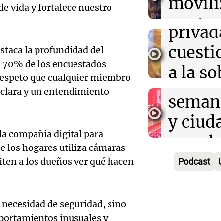
movili
Panorama F
corriente oceán
e vida y fortalece nuestro
propi
Episodios
Audio.
contra
privad
Mendo
kirch
cuest
staca la profundidad del
prepar
Panorama F
l 70% de los encuestados
a la s
Episodios
un fin
respeto que cualquier miembro
digital
 clara y un entendimiento
seman
Audio.
Argent
y ciud
"Mono
Panorama F
a compañía digital para
Audio.
march
Episodios
Kapan
 los hogares utiliza cámaras
Conde
contra
iten a los dueños ver qué hacen
Podcast
adelan
tres a
de tier
show 
prisió
Panorama F
 necesidad de seguridad, sino
Audio.
Rosari
Episodios
suspen
mportamientos inusuales y