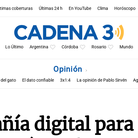
ltimas coberturas
Últimas 24 h
En YouTube
Clima
Horóscopo
Lo Último
Argentina
Córdoba
Rosario
Mundo
Opinión
 del gato
El dato confiable
3x1:4
La opinión de Pablo Sirvén
Ag
s de Zucho
Notas
La opinión de Rodolfo Barili
Política esquina 
ñía digital para