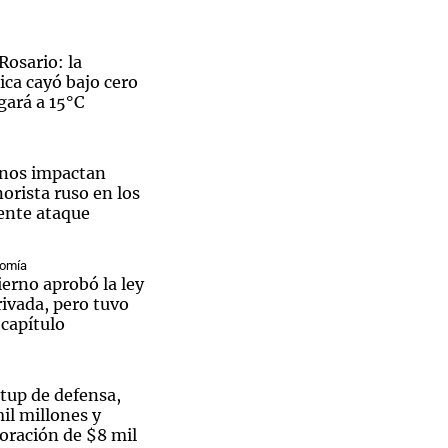
Rosario: la
ca cayó bajo cero
gará a 15°C
Notas
tas
Notas
Venezuela de
anos impactan
 Groenlandia
Comprometidos
Madur
orista ruso en los
iente ataque
nomía
erno aprobó la ley
ivada, pero tuvo
 capítulo
rtup de defensa,
il millones y
oración de $8 mil