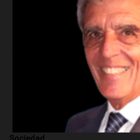
"La droga era mía y
ni siquiera tuvimos
sexo": Candela
Arizaga contó cómo
fue su noche con
Moyano
La influencer declaró ante la Fiscalía por el episodio
ocurrido esta semana y aseguró que el hijo del
dirigente no la agredió.
Sociedad