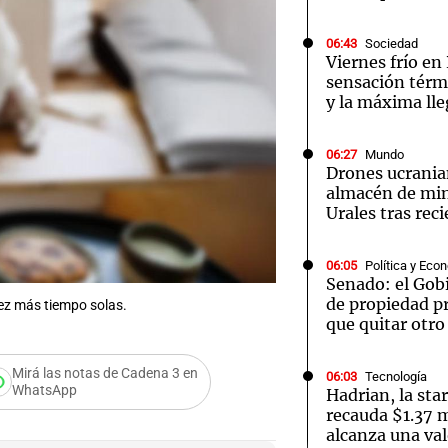
06:43
Sociedad
Viernes frío en 
sensación térmi
y la máxima lle
Notas
Notas
No
06:27
Mundo
Drones ucrani
e en Cadena 3
El huracán de Arequito
Cadena 3 en
almacén de min
Urales tras rec
06:05
Política y Eco
Senado: el Gobi
de propiedad pr
ez más tiempo solas.
que quitar otro
Mirá las notas de Cadena 3 en
06:03
Tecnología
WhatsApp
Hadrian, la sta
recauda $1.37 m
añamiento
alcanza una val