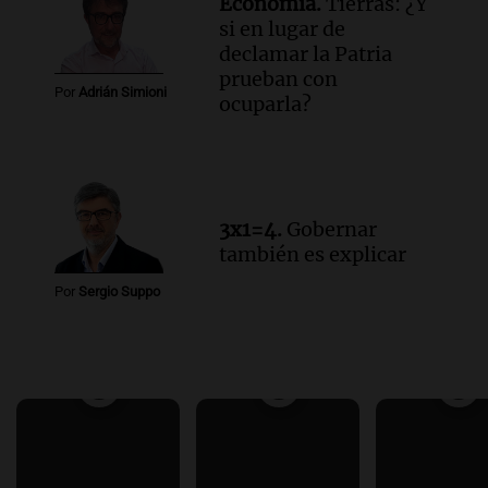
Economía.
Tierras: ¿Y
si en lugar de
declamar la Patria
prueban con
Por
Adrián Simioni
ocuparla?
3x1=4.
Gobernar
también es explicar
Por
Sergio Suppo