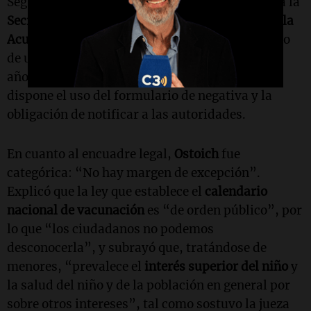
Según precisó, ante esta situación se dio aviso a la
Secretaría de la Niñez
, al
Ministerio Público de la
Acusación
y finalmente a la
Justicia
, en el marco
de una resolución ministerial de noviembre del
año pasado en la provincia de
Santa Fe
que
dispone el uso del formulario de negativa y la
obligación de notificar a las autoridades.
En cuanto al encuadre legal,
Ostoich
fue
categórica: “No hay margen de excepción”.
Explicó que la ley que establece el
calendario
nacional de vacunación
es “de orden público”, por
lo que “los ciudadanos no podemos
desconocerla”, y subrayó que, tratándose de
menores, “prevalece el
interés superior del niño
y
la salud del niño y de la población en general por
sobre otros intereses”, tal como sostuvo la jueza