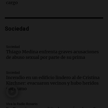
cargo
Group en medio de una investigación
por estafa piramidal millonaria
Panorama Federal
Episodios
Audio.
Detienen a pareja en Alderete por
Sociedad
venta de medicamentos controlados
mediante delivery
Panorama Federal
Sociedad
Episodios
Thiago Medina enfrenta graves acusaciones
de abuso sexual por parte de su prima
Audio.
El alzobispo García Cueva llama a
la clase dirigente a abordar problemas
económicos y sociales
Sociedad
Panorama Federal
Incendio en un edificio lindero al de Cristina
Episodios
Kirchner: evacuaron vecinos y hubo heridos
Audio.
La inflación en Buenos Aires
por humo
alcanza el 2,9% en julio, generando
incertidumbre sobre el IPC nacional
Panorama Federal
Viva la Radio Rosario