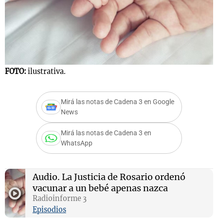
Notas
s
Notas
La Sole en
FOTO:
ilustrativa.
ial
Mundial 2026
Cadena 3
Mirá las notas de Cadena 3 en Google
News
Mirá las notas de Cadena 3 en
WhatsApp
Audio.
La Justicia de Rosario ordenó
vacunar a un bebé apenas nazca
Radioinforme 3
Episodios