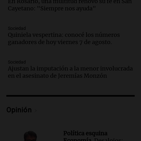
Episodios
En Rosario, una multitud renovó su fe en San
Cayetano: "Siempre nos ayuda"
Audio.
Descuentos de hasta 700.000
pesos en salarios docentes en Jujuy
generan fuertes críticas
Sociedad
Panorama Federal
Quiniela vespertina: conocé los números
Episodios
ganadores de hoy viernes 7 de agosto.
Audio.
Docentes de Jujuy denuncian
descuentos de hasta 700.000 pesos en
sus salarios y genera alarma
Sociedad
Ajustan la imputación a la menor involucrada
Panorama Federal
en el asesinato de Jeremías Monzón
Episodios
Audio.
Siniestro vial en Salta: una mujer
fallece tras perder el control de su
vehículo
Panorama Federal
Opinión
Episodios
Audio.
Docentes de Jujuy enfrentan
descuentos de hasta 700.000 pesos en
Política esquina
sus salarios, denuncian desde el
Economía.
Desalojos:
sindicato