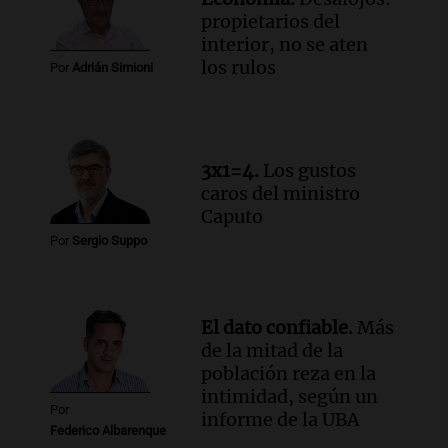
propietarios del
Panorama Federal
interior, no se aten
Episodios
Audio.
La justicia reconoce el COVID
los rulos
Por
Adrián Simioni
como enfermedad laboral tras caso de
docente fallecido en 2021
Panorama Federal
Episodios
3x1=4.
Los gustos
Audio.
Trágico siniestro vial en Salta:
caros del ministro
mujer pierde la vida en accidente en
Caputo
circunvalación Oeste
Por
Sergio Suppo
Panorama Federal
Episodios
Audio.
La justicia reconoce el COVID
como enfermedad laboral tras el
El dato confiable.
Más
fallecimiento de un docente
de la mitad de la
Panorama Federal
población reza en la
Episodios
intimidad, según un
Por
informe de la UBA
Federico Albarenque