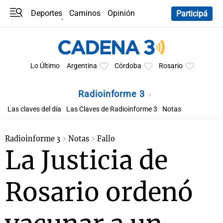
Deportes
Caminos
Opinión
Participá
Programas
Últimas coberturas
Últimas 24 h
En YouTube
Clima
Horóscopo
Lo Último
Argentina
Córdoba
Rosario
Radioinforme 3
Las claves del día
Las Claves de Radioinforme 3
Notas
Radioinforme 3
Notas
Fallo
La Justicia de
Rosario ordenó