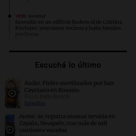
18:00
Sociedad
Incendio en un edificio lindero al de Cristina
Kirchner: evacuaron vecinos y hubo heridos
por humo
18:00
Viva la Radio Rosario
En Rosario, una multitud renovó su fe en San
Escuchá lo último
Cayetano: "Siempre nos ayuda"
Audio.
Fieles movilizados por San
18:00
Sociedad
Quiniela vespertina: conocé los números
Cayetano en Rosario.
ganadores de hoy viernes 7 de agosto.
Viva la Radio Rosario
Episodios
17:59
Deportes
Audio.
Se registra inusual nevada en
La insólita charla entre un gomero y Facundo
Zapala, Neuquén, con más de mil
Medina que se volvió viral
camiones varados