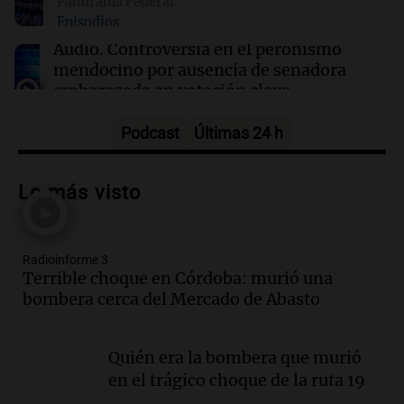
Panorama Federal
Episodios
17:33
Desde el podio
TC Pick Up: Las "Chatas del Campo
Audio.
Controversia en el peronismo
Argentino" vuelven al Autódromo Cabalén en
mendocino por ausencia de senadora
Octubre.
embarazada en votación clave
Panorama Federal
Episodios
Podcast
Últimas 24 h
Audio.
Mateo Bouniba, joven de Villa
María, necesita un trasplante de médula
Lo más visto
en Estados Unidos
Panorama Federal
Episodios
Radioinforme 3
Audio.
Fieles celebran a San Cayetano
Terrible choque en Córdoba: murió una
en Córdoba pidiendo pan, paz y trabajo
bombera cerca del Mercado de Abasto
Viva la Radio
Episodios
Quién era la bombera que murió
Audio.
Día Internacional de la Cerveza:
en el trágico choque de la ruta 19
mitos, secretos y el desafío de producir