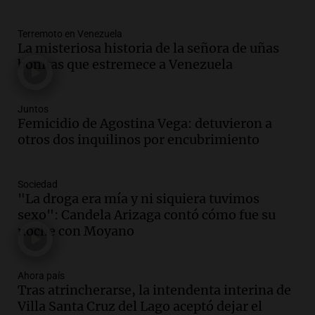
cerveza artesanal
Viva la Radio
Terremoto en Venezuela
Episodios
La misteriosa historia de la señora de uñas
Audio.
Tucumán enfrenta un equilibrio
bonitas que estremece a Venezuela
financiero precario debido a la caída del
consumo y recaudación
Panorama Federal
Juntos
Femicidio de Agostina Vega: detuvieron a
Episodios
otros dos inquilinos por encubrimiento
Audio.
La calidad del empleo en
Argentina cae y preocupa a economistas
en un contexto de crisis económica
Sociedad
Panorama Federal
"La droga era mía y ni siquiera tuvimos
Episodios
sexo": Candela Arizaga contó cómo fue su
Audio.
Audiencia por tragedia vial en
noche con Moyano
Altas Cumbres: peritos analizan
teléfono de Óscar González
Ahora país
Panorama Federal
Tras atrincherarse, la intendenta interina de
Episodios
Villa Santa Cruz del Lago aceptó dejar el
Audio.
Solicitan quiebra de Lebron