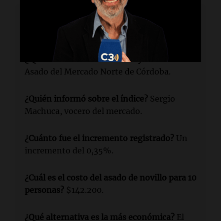
Lectura rápida
¿Qué índice se elaboró en mayo?
El Índice
Asado del Mercado Norte de Córdoba.
¿Quién informó sobre el índice?
Sergio
Machuca, vocero del mercado.
¿Cuánto fue el incremento registrado?
Un
incremento del 0,35%.
¿Cuál es el costo del asado de novillo para 10
personas?
$142.200.
¿Qué alternativa es la más económica?
El