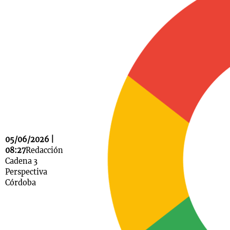
Notas
s
Notas
La Sole en
ial
Mundial 2026
Cadena 3
05/06/2026 |
08:27
Redacción
Cadena 3
Perspectiva
Córdoba