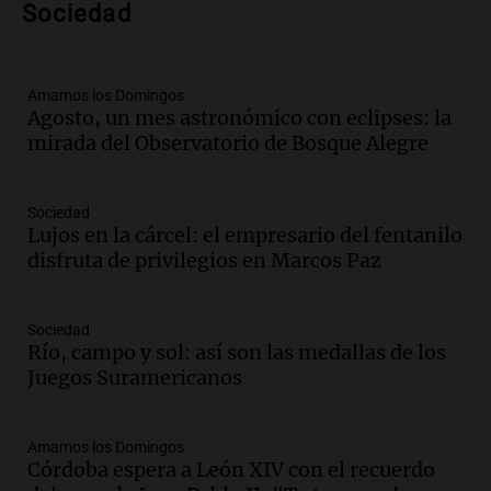
Sociedad
fenómeno del Niño
Panorama Federal
Episodios
Audio.
Una mujer de 40 años muere en
Amamos los Domingos
Agosto, un mes astronómico con eclipses: la
un accidente en la Ruta 321 cerca de
mirada del Observatorio de Bosque Alegre
García Fernández
Panorama Federal
Episodios
Sociedad
Audio.
El Tesoro Nacional captura 12
Lujos en la cárcel: el empresario del fentanilo
billones de pesos y genera excedente de
disfruta de privilegios en Marcos Paz
liquidez de 4 billones
Panorama Federal
Episodios
Sociedad
Río, campo y sol: así son las medallas de los
Audio.
La lección del Titanic y la
Juegos Suramericanos
humildad en tiempos de tormenta
según San Ignacio de Loyola
Panorama Federal
Amamos los Domingos
Episodios
Córdoba espera a León XIV con el recuerdo