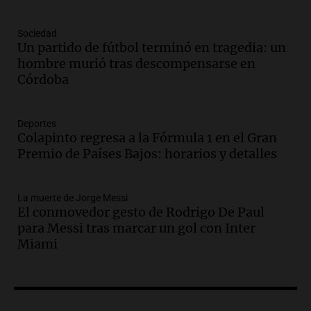
Panorama Federal
Episodios
Sociedad
Audio.
La UNT evalúa apelación ante la
Un partido de fútbol terminó en tragedia: un
Corte Suprema tras fallo que aparta a
hombre murió tras descompensarse en
Pagani como rector
Córdoba
Panorama Federal
Episodios
Audio.
El cardenal Ángel Rossi advirtió
Deportes
Colapinto regresa a la Fórmula 1 en el Gran
que la justicia social viene siendo
Premio de Países Bajos: horarios y detalles
“despreciada y burlada”
Santa Misa
Episodios
La muerte de Jorge Messi
Audio.
La Bulaya se prepara para el cierre
El conmovedor gesto de Rodrigo De Paul
de su gran muestra anual con la
para Messi tras marcar un gol con Inter
participación de miles de visitantes
Miami
Panorama Federal
Episodios
Audio.
El Senado de Santa Fe aprueba
Ley de Emergencia Hídrica ante el