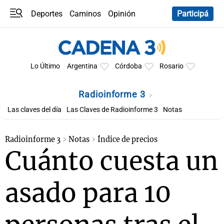
Deportes
Caminos
Opinión
Participá
Programas
Últimas coberturas
Últimas 24 h
En YouTube
Clima
Horóscopo
Lo Último
Argentina
Córdoba
Rosario
Radioinforme 3
Las claves del día
Las Claves de Radioinforme 3
Notas
Radioinforme 3
Notas
Índice de precios
Cuánto cuesta un
asado para 10