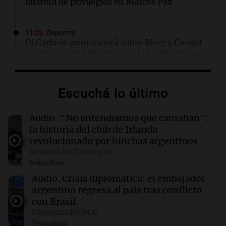
disfruta de privilegios en Marcos Paz
11:22
Deportes
Di Carlo se pronunciará sobre River y Coudet
en una semana decisiva por la Sudamericana
11:18
Sociedad
Escuchá lo último
Río, campo y sol: así son las medallas de los
Juegos Suramericanos
Audio.
“No entendíamos qué cantaban”:
la historia del club de Irlanda
11:12
Amamos los Domingos
revolucionado por hinchas argentinos
Córdoba espera a León XIV con el recuerdo del
Amamos los Domingos
paso de Juan Pablo II: "Te traspasaba con la
Episodios
mirada"
Audio.
Crisis diplomática: el embajador
argentino regresa al país tras conflicto
11:07
Sociedad
con Brasil
Inauguraron el Invencible Arena, sede de los
Panorama Federal
Juegos Suramericanos
Episodios