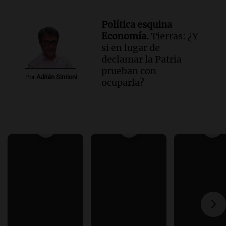
Política esquina
Economía.
Tierras: ¿Y
si en lugar de
declamar la Patria
prueban con
Por
Adrián Simioni
ocuparla?