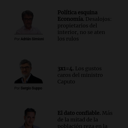
Episodios
Audio.
Tragedia en Mendoza: un muerto
Política esquina
y cinco heridos tras caer dos autos desde
Economía.
Desalojos:
un puente
propietarios del
Una mañana para todos
interior, no se aten
Episodios
los rulos
Por
Adrián Simioni
Audio.
Messi llegará esta noche a
Rosario para acompañar a su familia
tras la muerte de su papá
Una mañana para todos
3x1=4.
Los gustos
Episodios
caros del ministro
Audio.
Ley de Propiedad Privada: el revés
Caputo
en el Congreso expuso una debilidad
Por
Sergio Suppo
comunicacional del Gobierno
Una mañana para todos
Episodios
El dato confiable.
Más
de la mitad de la
población reza en la