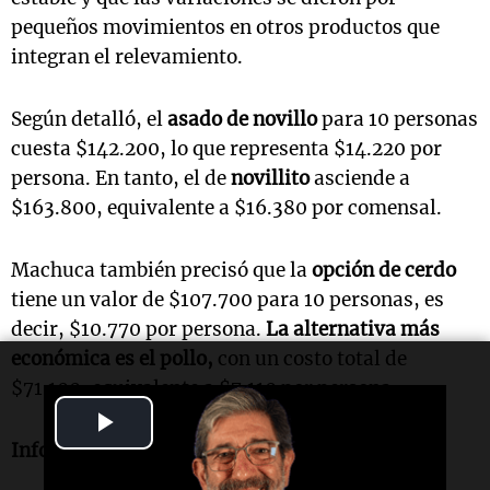
pequeños movimientos en otros productos que
integran el relevamiento.
Según detalló, el
asado de novillo
para 10 personas
cuesta $142.200, lo que representa $14.220 por
persona. En tanto, el de
novillito
asciende a
$163.800, equivalente a $16.380 por comensal.
Machuca también precisó que la
opción de cerdo
tiene un valor de $107.700 para 10 personas, es
decir, $10.770 por persona.
La alternativa más
económica es el pollo,
con un costo total de
$71.100, equivalente a $7.110 por persona.
Play
Informe de
Lucía González
.
Video