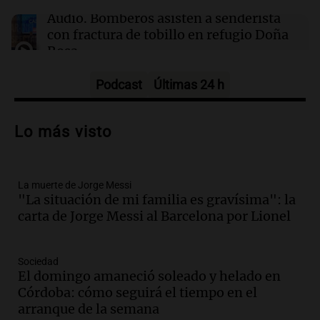
Audio.
Bomberos asisten a senderista
con fractura de tobillo en refugio Doña
Rosa
Panorama Federal
Episodios
Podcast
Últimas 24 h
Audio.
Amaycha del Valle avanza en
investigación internacional sobre asma
Lo más visto
con nueva tecnología médica
Panorama Federal
Episodios
La muerte de Jorge Messi
Audio.
Suspenden descuento en SUBE y
"La situación de mi familia es gravísima": la
aumentan tarifas del SUBTE en Buenos
carta de Jorge Messi al Barcelona por Lionel
Aires desde agosto
Panorama Federal
Episodios
Sociedad
Audio.
Kicillof critica la desregulación
El domingo amaneció soleado y helado en
financiera y el aumento de la morosidad
Córdoba: cómo seguirá el tiempo en el
en Buenos Aires
arranque de la semana