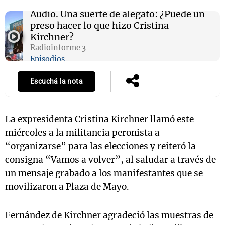
Audio.
Una suerte de alegato: ¿Puede un
preso hacer lo que hizo Cristina
Kirchner?
Notas
Radioinforme 3
s
Notas
Episodios
La Sole en
ial
Mundial 2026
Cadena 3
Escuchá la nota
La expresidenta Cristina Kirchner llamó este
miércoles a la militancia peronista a
“organizarse” para las elecciones y reiteró la
consigna “Vamos a volver”, al saludar a través de
un mensaje grabado a los manifestantes que se
movilizaron a Plaza de Mayo.
Fernández de Kirchner agradeció las muestras de