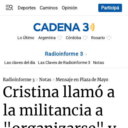
Deportes
Caminos
Opinión
Participá
Programas
Últimas coberturas
Últimas 24 h
En YouTube
Clima
Horóscopo
Lo Último
Argentina
Córdoba
Rosario
Radioinforme 3
Las claves del día
Las Claves de Radioinforme 3
Notas
Radioinforme 3
Notas
Mensaje en Plaza de Mayo
Cristina llamó a
la militancia a