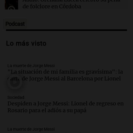
años, evidenciando la crisis hídrica en EE.UU.
de folclore en Córdoba
Tarde y Media
Episodios
Podcast
Audio.
Trágico accidente en Mendoza:
un muerto y varios heridos tras caída de
Lo más visto
vehículos desde un puente
Panorama Federal
Episodios
La muerte de Jorge Messi
Audio.
Tragedia en Mendoza: un muerto
"La situación de mi familia es gravísima": la
y cinco heridos tras caer dos autos desde
carta de Jorge Messi al Barcelona por Lionel
un puente
Una mañana para todos
Episodios
Sociedad
Audio.
Messi llegará esta noche a
Despiden a Jorge Messi: Lionel de regreso en
Rosario para acompañar a su familia
Rosario para el adiós a su papá
tras la muerte de su papá
Una mañana para todos
La muerte de Jorge Messi
Episodios