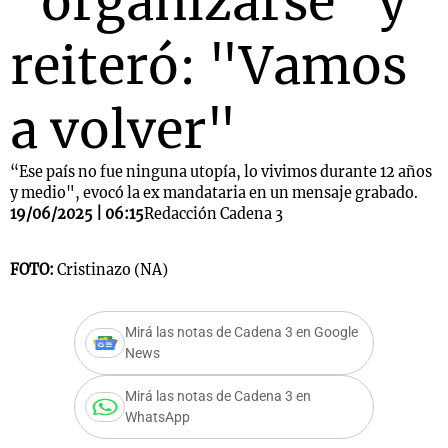
"organizarse" y
reiteró: "Vamos
a volver"
“Ese país no fue ninguna utopía, lo vivimos durante 12 años
y medio", evocó la ex mandataria en un mensaje grabado.
19/06/2025 | 06:15
Redacción Cadena 3
FOTO:
Cristinazo (NA)
Mirá las notas de Cadena 3 en Google
News
Mirá las notas de Cadena 3 en
WhatsApp