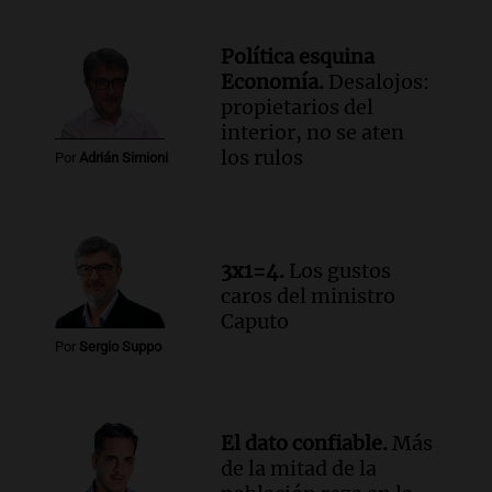
de julio será menor al 2,9% registrado
en CABA
Política esquina
Una mañana para todos
Economía.
Desalojos:
Episodios
propietarios del
Audio.
Altas Cumbres: rescataron a una
interior, no se aten
cabra que llevaba ocho días atrapada en
los rulos
Por
Adrián Simioni
un precipicio
Una mañana para todos
Episodios
Audio.
Chile planteó mejorar la
3x1=4.
Los gustos
conectividad fronteriza, aérea y digital
caros del ministro
con Jujuy
Caputo
Panorama Federal
Por
Sergio Suppo
Episodios
El dato confiable.
Más
de la mitad de la