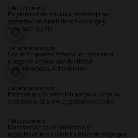
Episodios
Política y Economía
En plena crisis con Lula, el embajador
Audio.
La historia de la servilleta que
argentino en Brasil dejará su cargo y
firmó Jorge Messi para el primer
regresará al país
contrato de Leo con Barcelona
Una mañana para todos
Episodios
Una mañana para todos
Ley de Propiedad Privada: el revés en el
Audio.
Joan Gaspart: "Sin Jorge, no sé si
Congreso expuso una debilidad
Messi hubiera llegado adonde llegó"
comunicacional del Gobierno
Una mañana para todos
Episodios
Una mañana para todos
Audio.
El orgullo y el sueño argentino de
Estiman que la inflación nacional de julio
Jorge Messi en una entrevista con Rony
será menor al 2,9% registrado en CABA
Vargas en 2007
Una mañana para todos
Episodios
Política y Economía
Audio.
El abuelo de Agostina Vega, tras
Masiva marcha de sindicatos y
las nuevas detenciones: "En esa casa
organizaciones sociales a Plaza de Mayo por