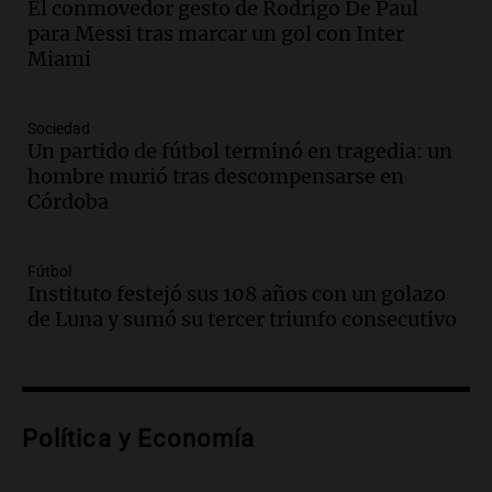
El conmovedor gesto de Rodrigo De Paul
Audio.
Ley de Propiedad Privada: el revés
para Messi tras marcar un gol con Inter
en el Congreso expuso una debilidad
Miami
comunicacional del Gobierno
Una mañana para todos
Episodios
Sociedad
Un partido de fútbol terminó en tragedia: un
Audio.
Casabindo se prepara para una
hombre murió tras descompensarse en
celebración única: 30.000 turistas y el
Córdoba
tradicional Toreo de la Vincha
Una mañana para todos
Episodios
Fútbol
Audio.
Borges, abogada de Pourrain:
Instituto festejó sus 108 años con un golazo
"Tres hombres se lo llevaron para
de Luna y sumó su tercer triunfo consecutivo
hacerle preguntas y nunca regresó"
Una mañana para todos
Episodios
Audio.
Voluntarios limpiaron 9.000
Política y Economía
metros del río Suquía y retiraron hasta
800 kilos de basura por jornada
Una mañana para todos