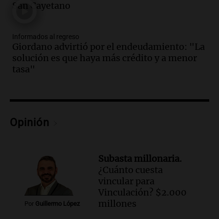
todos tenían algo que ver"
San Cayetano
Una mañana para todos
Episodios
Informados al regreso
Audio.
Una nutricionista derribó el mito
Giordano advirtió por el endeudamiento: "La
del desayuno ideal: qué alimentos
solución es que haya más crédito y a menor
conviene priorizar
tasa"
Una mañana para todos
Episodios
Audio.
Murió Jorge Messi
Opinión
Una mañana para todos
Episodios
Audio.
Mateo, a los 25 años, lucha
Subasta millonaria.
contra el tiempo: necesita un trasplante
¿Cuánto cuesta
para poder seguir viviend
vincular para
Una mañana para todos
Vinculación? $2.000
Episodios
millones
Por
Guillermo López
Audio.
Estiman que la inflación nacional