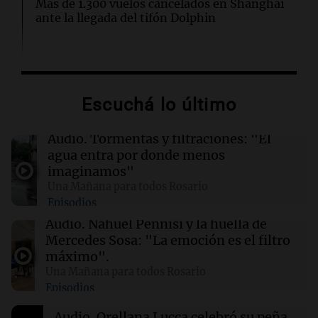
Más de 1.300 vuelos cancelados en Shanghái
ante la llegada del tifón Dolphin
02:03
Tecnología
Airbnb acelera el lanzamiento de funciones
gracias a la inteligencia artificial en su
Escuchá lo último
búsqueda
Audio.
Tormentas y filtraciones: "El
01:49
Mundo
agua entra por donde menos
El Pentágono solicita a la industria de defensa
imaginamos"
un aumento en la producción de armas
Una Mañana para todos Rosario
Episodios
01:31
Ciencia
Audio.
Nahuel Pennisi y la huella de
Reducir alimentos dulces no disminuye
Mercedes Sosa: "La emoción es el filtro
antojos ni mejora la salud, según estudio
máximo".
Una Mañana para todos Rosario
Episodios
01:29
Mundo
El lago Mead alcanza su nivel más bajo en 90
Audio.
Orellana Lucca celebró su peña