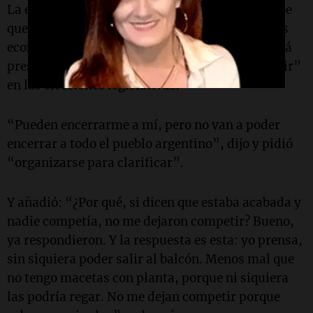
La exmandataria advirtió que “este modelo sabe
que se cae” porque es “insostenible en términos
económicos” y señaló que, por ese motivo, “está
presa” en su domicilio y “no la dejaron competir”
en las elecciones legislativas.
“Pueden encerrarme a mí, pero no van a poder
encerrar a todo el pueblo argentino”, dijo y pidió
“organizarse para clarificar”.
Y añadió: “¿Por qué, si dicen que estaba acabada y
nadie competía, no me dejaron competir? Bueno,
ya respondieron. Y la respuesta es esta: yo prensa,
sin siquiera poder salir al balcón. Menos mal que
no tengo macetas con planta, porque ni siquiera
las podría regar. No me dejan competir porque