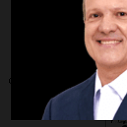
suspensiones en
Alvear y retomará la
producción
La fábrica continuará concentrada en la producción
de la Chevrolet Tracker, el único modelo que
actualmente se fabrica en la planta santafesina
Opinión
Por
Sergi