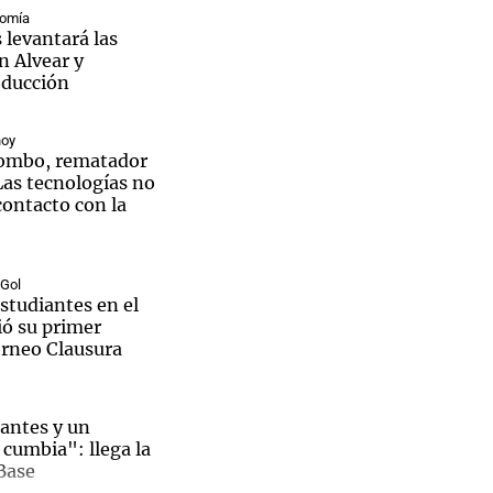
nomía
 levantará las
n Alvear y
oducción
Notas
hoy
tas
Notas
lombo, rematador
Venezuela de
Las tecnologías no
 Groenlandia
Comprometidos
Madur
contacto con la
 Gol
studiantes en el
ió su primer
orneo Clausura
antes y un
 cumbia": llega la
Juan
Base