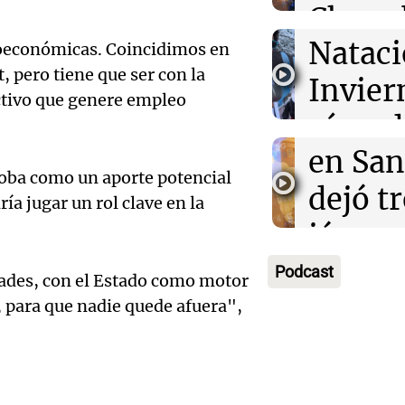
Audio.
Mundi
Chery 
Condu
Nataci
merca
roeconómicas. Coincidimos en
, pero tiene que ser con la
imput
Invier
argent
ctivo que genere empleo
Audio.
accide
récord
Panorama F
Episodios
Histor
en San
atleta
doba como un aporte potencial
la UBA
dejó tr
países
ía jugar un rol clave en la
Audio.
la mar
jóvene
Amamos Arg
Episodios
estuvo
atrás 
muerto
Podcast
ades, con el Estado como motor
Estudi
de Tie
herido
o, para que nadie quede afuera",
Audio.
Federa
“Fren
Panorama F
Episodios
del Pa
Seguro
saqueo