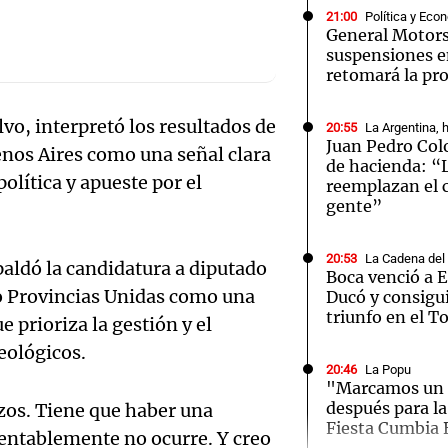
21:00
Política y Eco
General Motors
suspensiones e
retomará la pr
vo, interpretó los resultados de
20:55
La Argentina, 
Notas
Notas
No
Juan Pedro Co
uenos Aires como una señal clara
de hacienda: “
e en Cadena 3
El huracán de Arequito
Cadena 3 en
política y apueste por el
reemplazan el 
gente”
20:53
La Cadena del
paldó la candidatura a diputado
Boca venció a E
io Provincias Unidas como una
Ducó y consigu
triunfo en el T
e prioriza la gestión y el
eológicos.
20:46
La Popu
"Marcamos un 
después para la
zos. Tiene que haber una
Audio.
Fiesta Cumbia 
entablemente no ocurre. Y creo