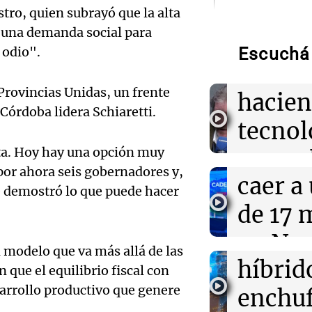
Pedro
stro, quien subrayó que la alta
20:30
Mundo
a una demanda social para
Un cohete de S
Colom
contra la Luna 
 odio".
Escuchá 
preocupación e
remat
 Provincias Unidas, un frente
Audio.
hacien
20:29
Sociedad
Córdoba lidera Schiaretti.
Día de la Niñez
trabaj
tecnol
celebra y su hi
de fecha en Ar
Audio.
herido
eta. Hoy hay una opción muy
reempl
por ahora seis gobernadores y,
Lanza
caer a
20:11
Congreso Aapr
contac
e demostró lo que puede hacer
Ahyre adelantó
en Cadena 3 de
del Ti
de 17 
gente
Aapresid
Audio.
el nue
en Nu
La Argentin
 modelo que va más allá de las
Episodios
20:03
Mundo
Moren
híbrid
Córdo
El gobierno de
que el equilibrio fiscal con
contrato de 150
la Cop
arrollo productivo que genere
enchuf
Panorama F
asistencia lega
Episodios