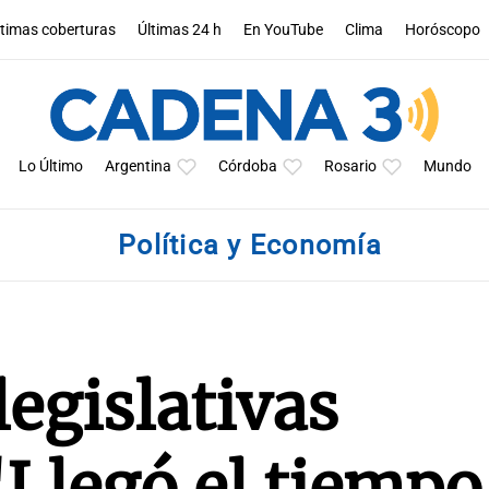
ltimas coberturas
Últimas 24 h
En YouTube
Clima
Horóscopo
Lo Último
Argentina
Córdoba
Rosario
Mundo
Política y Economía
legislativas
Llegó el tiempo 