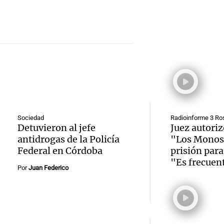
Intern
adelan
recurs
Audio.
Cristo
nuevo 
Amamos Arg
Episodios
Estudi
Redent
Cadena
Italia 
acumu
Rosari
Audio.
prácti
de nie
Viva la Radi
Episodios
Univer
docent
extien
Sociedad
Radioinforme 3 Ro
Milán 
Córdob
días
Detuvieron al jefe
Juez autoriz
Audio.
antidrogas de la Policía
"Los Monos"
colabo
enriqu
Panorama F
Monse
Federal en Córdoba
prisión para
Episodios
con la
"Es frecuen
forma
Por
Juan Federico
Fenoy 
munici
educat
la visi
para l
Panorama F
Audio.
León X
Episodios