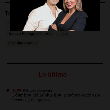
Temas
testeo
hisopado
docentes
Horacio Rodríguez Larreta
clases
actividad-esencial
Lo último
16:00
Política y Economía
Dólar hoy, dólar blue hoy: a cuánto cerró este
viernes 7 de agosto