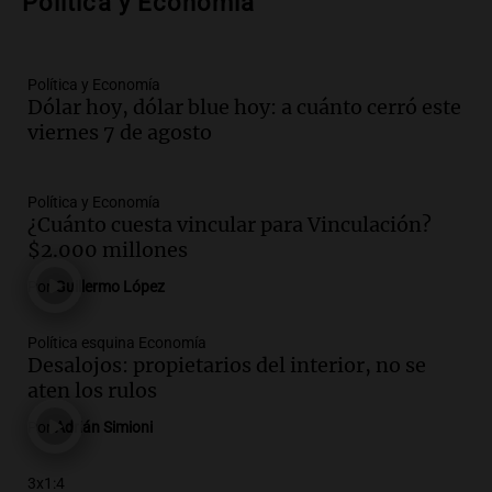
Política y Economía
Santa Fe: se trataría de un hombre
desaparecido mientras practicaba
kitesurf
Política y Economía
Panorama Federal
Dólar hoy, dólar blue hoy: a cuánto cerró este
Episodios
viernes 7 de agosto
Audio.
Solans Hoteles es patrocinante
porque el concurso “abre un espacio a la
creatividad”
Política y Economía
Edición 2026
¿Cuánto cuesta vincular para Vinculación?
Episodios
$2.000 millones
Audio.
Femicidio por fuego en el auto:
Por
Guillermo López
qué dijo la defensa del esposo acusado
Radioinforme 3
Política esquina Economía
Episodios
Desalojos: propietarios del interior, no se
aten los rulos
Audio.
Exconvicto con doble empleo
estatal: la SENAF asegura que se enteró
Por
Adrián Simioni
por los medios
Radioinforme 3
3x1:4