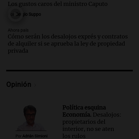
Episodios
Los gustos caros del ministro Caputo
Audio.
Los gustos caros del ministro
Por
Sergio Suppo
Caputo | Por Sergio Suppo
3x1:4
Ahora país
Episodios
Cómo serán los desalojos exprés y contratos
de alquiler si se aprueba la ley de propiedad
Audio.
Desalojos: propietarios del
privada
interior, no se aten los rulos | Por
Adrián Simioni
Política esquina Economía
Episodios
Opinión
Audio.
Tras atrincherarse, la intendenta
interina de Villa Santa Cruz del Lago
aceptó dejar el cargo
Ahora país
Política esquina
Episodios
Economía.
Desalojos:
propietarios del
Audio.
La justicia investiga una estafa
interior, no se aten
millonaria a través de una financiera en
los rulos
Mendoza y San Rafael
Por
Adrián Simioni