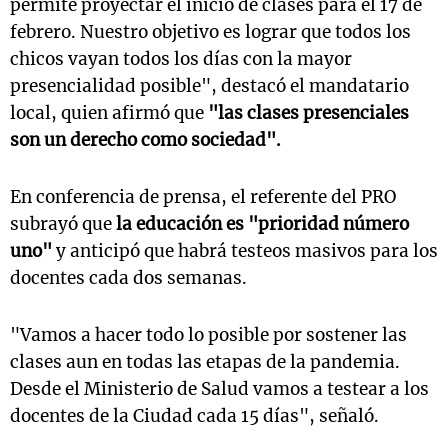
permite proyectar el inicio de clases para el 17 de
febrero. Nuestro objetivo es lograr que todos los
chicos vayan todos los días con la mayor
presencialidad posible", destacó el mandatario
Notas
s
Notas
local, quien afirmó que
"las clases presenciales
La Sole en
son un derecho como sociedad".
ial
Mundial 2026
Cadena 3
En conferencia de prensa, el referente del PRO
subrayó que
la educación es "prioridad número
uno"
y anticipó que habrá testeos masivos para los
docentes cada dos semanas.
"Vamos a hacer todo lo posible por sostener las
clases aun en todas las etapas de la pandemia.
Desde el Ministerio de Salud vamos a testear a los
docentes de la Ciudad cada 15 días", señaló.