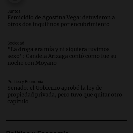
sus salarios, denuncian desde el
sindicato
Juntos
Panorama Federal
Femicidio de Agostina Vega: detuvieron a
Episodios
otros dos inquilinos por encubrimiento
Audio.
La justicia reconoce el COVID
como enfermedad laboral tras caso de
docente fallecido en 2021
Sociedad
Panorama Federal
"La droga era mía y ni siquiera tuvimos
Episodios
sexo": Candela Arizaga contó cómo fue su
Audio.
Trágico siniestro vial en Salta:
noche con Moyano
mujer pierde la vida en accidente en
circunvalación Oeste
Política y Economía
Panorama Federal
Senado: el Gobierno aprobó la ley de
Episodios
propiedad privada, pero tuvo que quitar otro
Audio.
La justicia reconoce el COVID
capítulo
como enfermedad laboral tras el
fallecimiento de un docente
Panorama Federal
Episodios
Audio.
Encuentran cuerpo en el Riacho