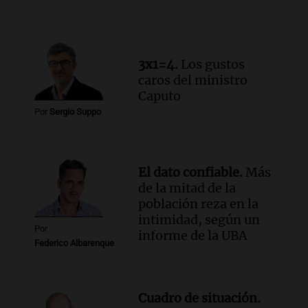
Panorama Federal
Episodios
Audio.
Cómo serán los desalojos exprés
y contratos de alquiler si se aprueba la
3x1=4.
Los gustos
ley de propiedad privada
caros del ministro
Ahora país
Caputo
Episodios
Por
Sergio Suppo
Audio.
Se inaugura la décimo primera
exposición agrícola en Bulaya con
diversas atracciones para todos
El dato confiable.
Más
Panorama Federal
de la mitad de la
Episodios
población reza en la
intimidad, según un
Por
informe de la UBA
Federico Albarenque
Cuadro de situación.