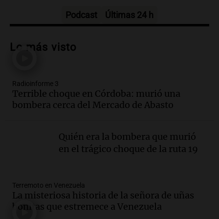
Panorama Federal
Episodios
Podcast
Últimas 24 h
Audio.
Descuentos de hasta 700.000
pesos en salarios docentes en Jujuy
Lo más visto
generan fuertes críticas
Panorama Federal
Episodios
Radioinforme 3
Audio.
Docentes de Jujuy denuncian
Terrible choque en Córdoba: murió una
descuentos de hasta 700.000 pesos en
bombera cerca del Mercado de Abasto
sus salarios y genera alarma
Panorama Federal
Episodios
Quién era la bombera que murió
Audio.
Siniestro vial en Salta: una mujer
en el trágico choque de la ruta 19
fallece tras perder el control de su
vehículo
Panorama Federal
Terremoto en Venezuela
Episodios
La misteriosa historia de la señora de uñas
Audio.
Docentes de Jujuy enfrentan
bonitas que estremece a Venezuela
descuentos de hasta 700.000 pesos en