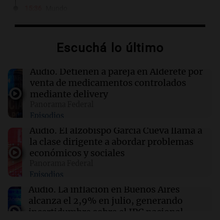
15:36
Mundo
El Senado de EE.UU. aprueba sanciones a
Rusia, impulsadas por el legado de Lindsey
Graham
Escuchá lo último
15:29
Desde el podio
Audio.
Detienen a pareja en Alderete por
Ford reveló el nombre y el precio de su nueva
venta de medicamentos controlados
pickup eléctrica
mediante delivery
Panorama Federal
Episodios
15:28
Sociedad
Rompió el silencio: qué dijo Pablo Moyano
Audio.
El alzobispo García Cueva llama a
sobre la detención de su hermano
la clase dirigente a abordar problemas
económicos y sociales
Panorama Federal
15:23
La Popu
Episodios
“Cuando uno recibe un legado, la gente te
prejuzga”: Germain habló a corazón abierto
Audio.
La inflación en Buenos Aires
alcanza el 2,9% en julio, generando
incertidumbre sobre el IPC nacional