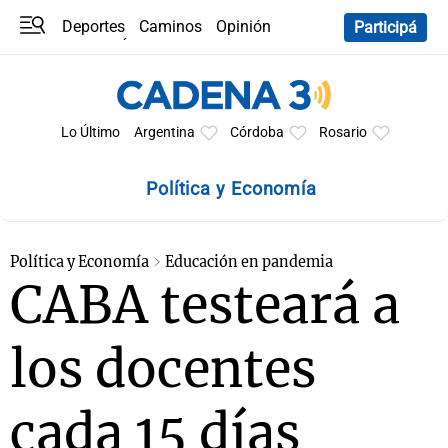
Deportes
Caminos
Opinión
Participá
Programas
Últimas coberturas
Últimas 24 h
En YouTube
Clima
Horóscopo
Lo Último
Argentina
Córdoba
Rosario
Política y Economía
Política y Economía
Educación en pandemia
CABA testeará a
los docentes
cada 15 días