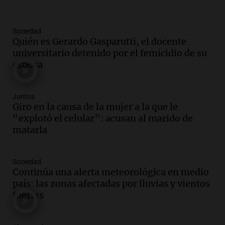
Panorama Federal
Episodios
Sociedad
Audio.
La amiga del Papa León XIV
Quién es Gerardo Gasparutti, el docente
recordó su paso por Perú: "Nos decía
universitario detenido por el femicidio de su
siempre: ''Difundan el milagro''"
esposa
Viva la Radio
Episodios
Audio.
Santa Fe, segunda provincia con
Juntos
más femicidios del país, según informe
Giro en la causa de la mujer a la que le
de Casa del Encuentro
“explotó el celular”: acusan al marido de
Panorama Federal
matarla
Episodios
Audio.
Santa Fe reactivará 1.500
Sociedad
viviendas paralizadas tras el cierre de
Continúa una alerta meteorológica en medio
Procrear en la provincia
país: las zonas afectadas por lluvias y vientos
Panorama Federal
fuertes
Episodios
Audio.
Debate en el Senado por la ley de