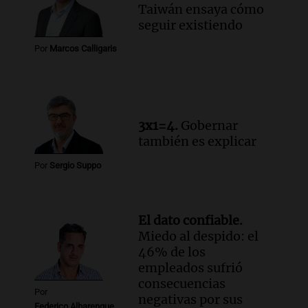
para 2027
Taiwán ensaya cómo
Panorama Federal
seguir existiendo
Episodios
Por
Marcos Calligaris
Audio.
Críticas a autoridades por cierre
del paso internacional por intenso
temporal de nieve en la alta montaña
Panorama Federal
Episodios
3x1=4.
Gobernar
también es explicar
Por
Sergio Suppo
El dato confiable.
Miedo al despido: el
46% de los
empleados sufrió
consecuencias
Por
negativas por sus
Federico Albarenque