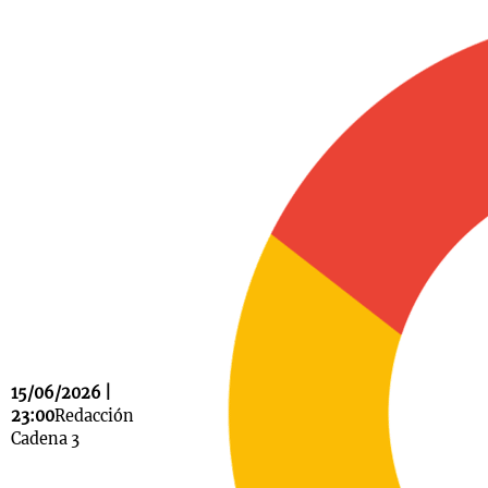
Notas
s
Notas
La Sole en
ial
Mundial 2026
Cadena 3
15/06/2026 |
23:00
Redacción
Cadena 3