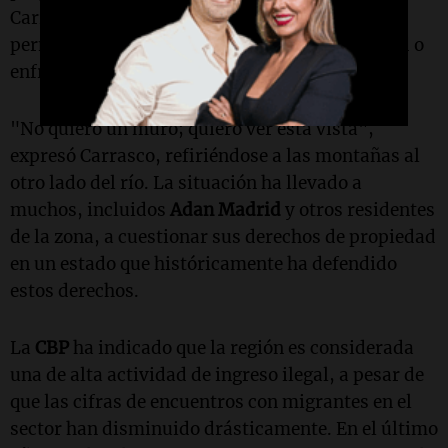
Carrasco ha recibido una carta que le exige
permitir el acceso de topógrafos a su propiedad o
enfrentarse a la expropiación.
"No quiero un muro; quiero ver esta vista",
expresó Carrasco, refiriéndose a las montañas al
otro lado del río. La situación ha llevado a
muchos, incluidos
Adan Madrid
y otros residentes
de la zona, a cuestionar sus derechos de propiedad
en un estado que históricamente ha defendido
estos derechos.
La
CBP
ha indicado que la región es considerada
una de alta actividad de ingreso ilegal, a pesar de
que las cifras de encuentros con migrantes en el
sector han disminuido drásticamente. En el último