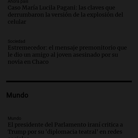
propiedad privada genera preocupación
Ahora país
Caso María Lucila Pagani: las claves que
y críticas entre senadores
derrumbaron la versión de la explosión del
Panorama Federal
celular
Episodios
Audio.
La comunidad boliviana en Salta:
un pilar cultural y social según Antonio
Sociedad
Marocco
Estremecedor: el mensaje premonitorio que
Panorama Federal
le dio un amigo al joven asesinado por su
Episodios
novia en Chaco
Audio.
Ordenan el reintegro de dos
niños a Córdoba tras disputa de
custodia en Salta
Panorama Federal
Mundo
Episodios
Audio.
Inviolabilidad de la propiedad
privada: el ruido que tapa cosas
importantes
Mundo
El presidente del Parlamento iraní critica a
Editorial
Trump por su 'diplomacia teatral' en redes
Episodios