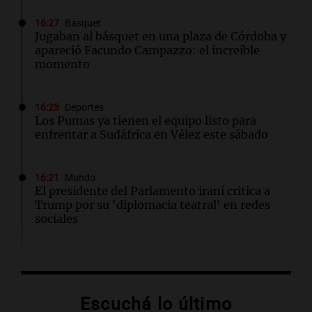
16:27
Básquet
Jugaban al básquet en una plaza de Córdoba y
apareció Facundo Campazzo: el increíble
momento
16:23
Deportes
Los Pumas ya tienen el equipo listo para
enfrentar a Sudáfrica en Vélez este sábado
16:21
Mundo
El presidente del Parlamento iraní critica a
Trump por su 'diplomacia teatral' en redes
sociales
16:20
Visita del papa León XIV a Argentina
"Difundan el milagro": el recuerdo de una
amiga del papa León XIV sobre su misión en
Escuchá lo último
Perú