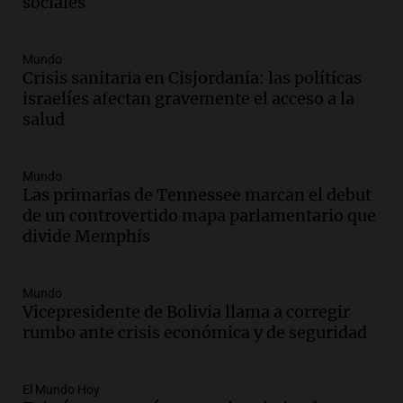
sociales
Audio.
Lanzaron una campaña para que
niños con cáncer reciban regalos por el
día del niño.
Mundo
La Argentina Posible
Crisis sanitaria en Cisjordania: las políticas
Episodios
israelíes afectan gravemente el acceso a la
Audio.
Ganó una beca en la secundaria,
salud
se mudó a Córdoba y hoy lleva la
bandera de la universidad
Mundo
La Argentina Posible
Las primarias de Tennessee marcan el debut
Episodios
de un controvertido mapa parlamentario que
Audio.
El 80% de los ejecutivos espera
divide Memphis
una mejora económica, pero modera
sus expectativas
Ahora país
Mundo
Episodios
Vicepresidente de Bolivia llama a corregir
rumbo ante crisis económica y de seguridad
Audio.
Walter Mazzanti en Cadena 3
Rosario: "Vamos a estar entre los
primeros ocho"
El Mundo Hoy
Deportes Rosario