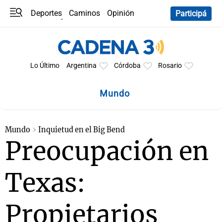
Deportes
Caminos
Opinión
Participá
Programas
Últimas coberturas
Últimas 24 h
En YouTube
Clima
Horóscopo
Lo Último
Argentina
Córdoba
Rosario
Mundo
Mundo
Inquietud en el Big Bend
Preocupación en
Texas:
Propietarios