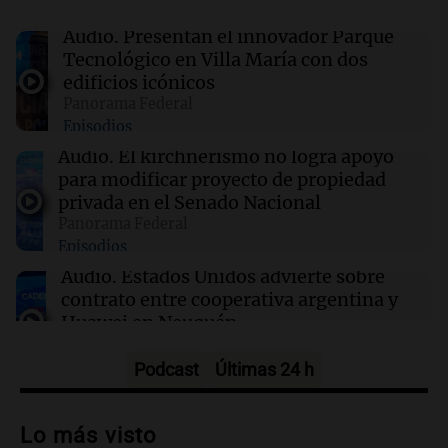
Audio.
Presentan el innovador Parque
16:19
Boca Juniors
Tecnológico en Villa María con dos
Boca confirmó cuándo llegará al país el
edificios icónicos
ecuatoriano Enner Valencia
Panorama Federal
Episodios
16:06
Mundo
Audio.
El kirchnerismo no logra apoyo
Crisis sanitaria en Cisjordania: las políticas
para modificar proyecto de propiedad
israelíes afectan gravemente el acceso a la
privada en el Senado Nacional
salud
Panorama Federal
Episodios
16:02
Mundo
Audio.
Estados Unidos advierte sobre
Las primarias de Tennessee marcan el debut
contrato entre cooperativa argentina y
de un controvertido mapa parlamentario que
Huawei en Neuquén
divide Memphis
Panorama Federal
Episodios
Podcast
Últimas 24 h
Audio.
El vicegobernador de Salta resalta
la presencia de 70.000 bolivianos en la
Lo más visto
provincia y su integración