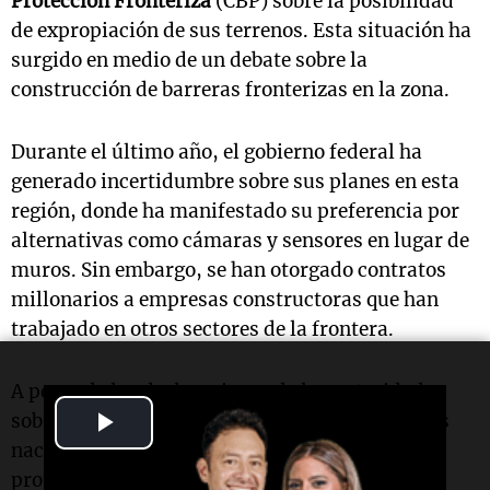
Protección Fronteriza
(CBP) sobre la posibilidad
de expropiación de sus terrenos. Esta situación ha
surgido en medio de un debate sobre la
construcción de barreras fronterizas en la zona.
Durante el último año, el gobierno federal ha
generado incertidumbre sobre sus planes en esta
región, donde ha manifestado su preferencia por
alternativas como cámaras y sensores en lugar de
muros. Sin embargo, se han otorgado contratos
millonarios a empresas constructoras que han
trabajado en otros sectores de la frontera.
A pesar de las declaraciones de las autoridades
Play
sobre la no construcción de un muro en parques
nacionales, la preocupación persiste entre los
Video
propietarios, quienes temen perder sus tierras.