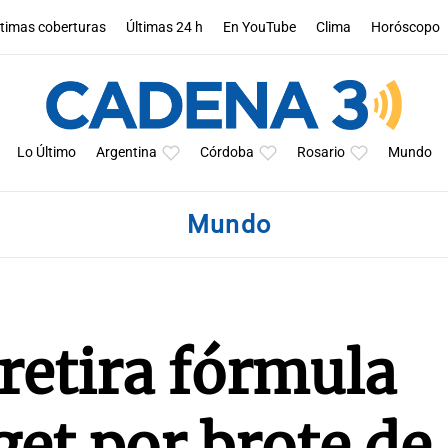
ltimas coberturas
Últimas 24 h
En YouTube
Clima
Horóscopo
Lo Último
Argentina
Córdoba
Rosario
Mundo
Mundo
retira fórmula
get por brote de