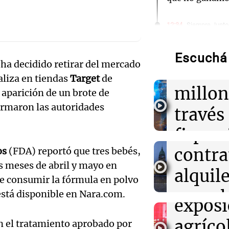
Audio.
justici
12:34
Siempre Junto
Retiraran hast
basura de una c
invest
un caso de sín
Escuchá 
ha decidido retirar del mercado
Audio.
estafa
aliza en tiendas
Target
de
12:33
Clima
serán 
millon
Clima en Salta:
a aparición de un brote de
tiempo este vie
ormaron las autoridades
desalo
través
Audio.
exprés
12:31
Juntos
financ
Los Tekis pres
inaugu
y Mar" y llenar
contra
os
(FDA) reportó que tres bebés,
Mendo
estudio de Cad
décim
s meses de abril y mayo en
alquile
Rafael
e consumir la fórmula en polvo
prime
12:28
Clima
aprueb
Panorama F
está disponible en Nara.com.
Clima en Tucu
Audio.
exposi
el tiempo este 
Episodios
de pro
atrinc
agríco
n el tratamiento aprobado por