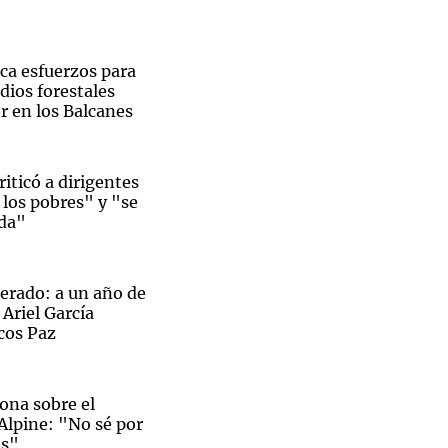
ica esfuerzos para
dios forestales
or en los Balcanes
riticó a dirigentes
los pobres" y "se
ida"
erado: a un año de
 Ariel García
cos Paz
iona sobre el
lpine: "No sé por
os"