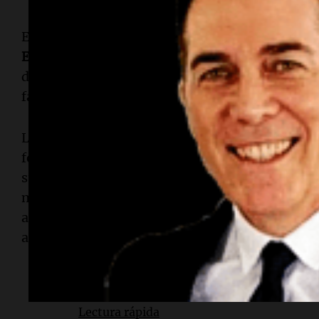
En un comunicado, los
Centros para el Control 
Enfermedades
(CDC) instaron a los consumidor
dejar de utilizarla de inmediato. También advir
fabrica en Europa, su venta es exclusiva para E
Los CDC recomendaron que cualquier persona c
fotografía, anote el número de lote y la fecha de
sus bebés por si comienzan a mostrar síntomas
manténgala guardada en un lugar seguro, alejada
alimenta a su bebé, durante al menos un mes", 
aparecen síntomas después de un mes, deseche 
Lectura rápida