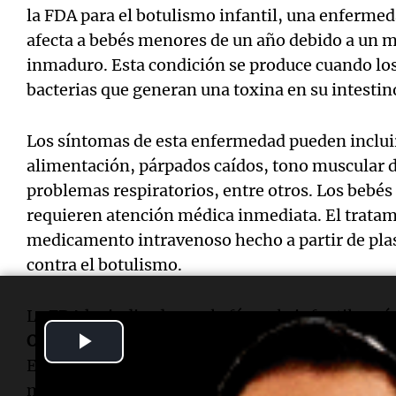
la FDA para el botulismo infantil, una enferm
afecta a bebés menores de un año debido a un m
inmaduro. Esta condición se produce cuando los
bacterias que generan una toxina en su intestin
Los síntomas de esta enfermedad pueden inclui
alimentación, párpados caídos, tono muscular dé
problemas respiratorios, entre otros. Los bebé
requieren atención médica inmediata. El tratam
medicamento intravenoso hecho a partir de pl
contra el botulismo.
La FDA ha indicado que la fórmula infantil orgá
Play
Organics
representa menos del 1% del total de f
Estados Unidos, y que este brote no representa 
Video
mercado.