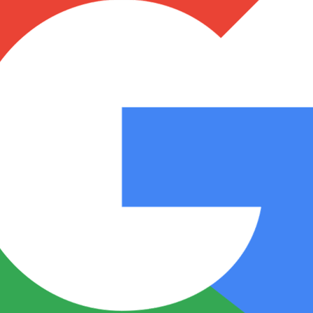
Notas
Notas
No
e en Cadena 3
El huracán de Arequito
Cadena 3 en