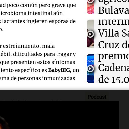
privad
edad poco común pero grave que
intend
Bulaya
icrobioma intestinal aún
Ahora país
Audio.
interi
divers
 lactantes ingieren esporas de
Episodios
o.
Anunci
Villa 
atracc
ganado
Cruz d
para t
r estreñimiento, mala
premi
bil, dificultades para tragar y
tras se
Panorama F
Audio.
Episodios
s que presenten estos síntomas
Cadena
destit
iento específico es
BabyBIG
, un
inicia
de 15.
Ahora país
asma de personas inmunizadas
Audio.
bonos 
Episodios
mensa
Tekis
en dis
Podcast
recibi
nica de leche entera de
Nara
prese
elector
órmulas infantiles vendidas en
Noticias
"Cordi
protec
Episodios
un riesgo de escasez en el