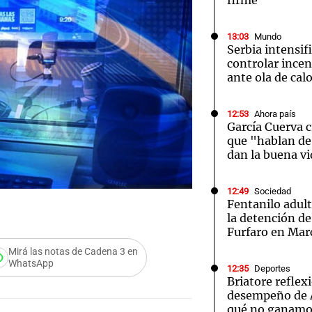
firme
13:03
Mundo
Serbia intensif
controlar incen
ante ola de cal
12:53
Ahora país
García Cuerva c
que "hablan de 
dan la buena v
12:49
Sociedad
Fentanilo adult
la detención de
Furfaro en Mar
Mirá las notas de Cadena 3 en
WhatsApp
12:35
Deportes
Briatore reflex
desempeño de A
qué no ganam