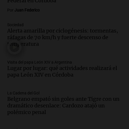
Federal en Córdoba
oposición a ley de tierras
Panorama Federal
Por
Juan Federico
Episodios
Audio.
Mendoza celebra la apertura del
Sociedad
Alerta amarilla por ciclogénesis: tormentas,
centro de esquí Penitentes Park tras
ráfagas de 70 km/h y fuerte descenso de
siete años de cierre por falta de nieve
temperatura
Panorama Federal
Episodios
Audio.
Madres en Rosario piden por la
Visita del papa León XIV a Argentina
Lugar por lugar: qué actividades realizará el
ley Joaquín.
papa León XIV en Córdoba
Viva la Radio Rosario
Episodios
Audio.
Juan Pedro Colombo, rematador
La Cadena del Gol
Belgrano empató sin goles ante Tigre con un
de hacienda: “Las tecnologías no
dramático desenlace: Cardozo atajó un
reemplazan el contacto con la gente”
polémico penal
La Argentina, hoy
Episodios