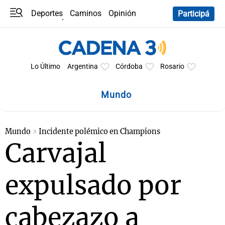
Deportes
Caminos
Opinión
Participá
Programas
Últimas coberturas
Últimas 24 h
En YouTube
Clima
Horóscopo
Lo Último
Argentina
Córdoba
Rosario
Mundo
Mundo
Incidente polémico en Champions
Carvajal
expulsado por
cabezazo a