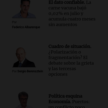
El dato confiable.
La
jubilaciones en la provincia
carne vacuna bajó
Panorama Federal
0,02% en julio y
Episodios
acumula cuatro meses
Por
sin aumentos
Federico Albarenque
Cuadro de situación.
¿Polarización o
fragmentación? El
debate sobre la grieta
y las terceras
Por
Sergio Berensztein
opciones
Política esquina
Economía.
Puertos:
un conflicto poco