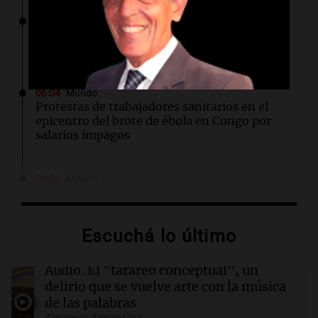
06:11
Mundo
EEUU solicita extradición de líder religioso
filipino por graves cargos de abuso y fraude
06:04
Mundo
Protestas de trabajadores sanitarios en el
epicentro del brote de ébola en Congo por
salarios impagos
06:04
Mundo
Acuerdo entre Irán y Omán, bajas israelíes en
Líbano y otros eventos en Oriente Medio
Escuchá lo último
06:03
Tecnología
El DOJ de Trump supervisará los patrocinios
Audio.
El "tarareo conceptual", un
de visas de OpenAI para empleados
delirio que se vuelve arte con la música
extranjeros
de las palabras
Amamos Argentina