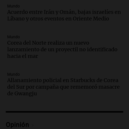
Mundo
Audio.
Historiador de la UBA celebró la
Acuerdo entre Irán y Omán, bajas israelíes en
marcha atrás en la Ley de Tierras:
Líbano y otros eventos en Oriente Medio
“Frenamos un saqueo de recursos”
Amamos Argentina
Episodios
Mundo
Audio.
Ahyre estuvo en el Estudio
Corea del Norte realiza un nuevo
Federal Sancor Seguros y adelantó su
lanzamiento de un proyectil no identificado
nuevo tema a Cadena 3 Rosario.
hacia el mar
Viva la Radio Rosario
Episodios
Mundo
Audio.
Cierre del Paso Internacional
Allanamiento policial en Starbucks de Corea
Cristo Redentor por acumulación de
del Sur por campaña que rememoró masacre
nieve se extiende a 22 días
de Gwangju
Panorama Federal
Episodios
Audio.
Estudiantes de Italia realizan
prácticas docentes en Córdoba para
Opinión
enriquecer su formación educativa