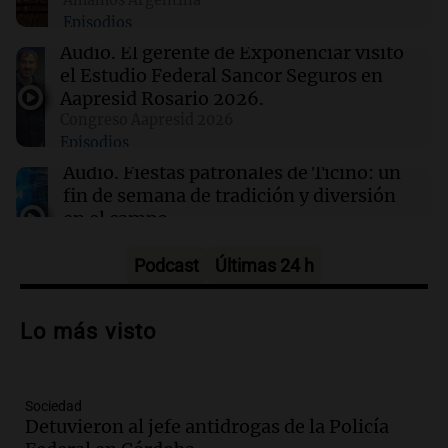
Episodios
06:00
Belgrano
Racing se enfrentará a Belgrano en los
Audio.
El gerente de Exponenciar visitó
octavos de final: día, hora y TV del partido
el Estudio Federal Sancor Seguros en
Aapresid Rosario 2026.
Congreso Aapresid 2026
06:00
Sociedad
Episodios
Alerta meteorológica en Argentina: lluvias
intensas y vientos fuertes afectan a varias
Audio.
Fiestas patronales de Ticino: un
provincias
fin de semana de tradición y diversión
en el campo
Panorama Federal
Episodios
Podcast
Últimas 24 h
Audio.
Preparativos para la feria en La
Bulalle, Córdoba: actividades y horarios
Lo más visto
de apertura
Panorama Federal
Episodios
Sociedad
Audio.
Río Gallegos enfrenta secuelas de
Detuvieron al jefe antidrogas de la Policía
lluvias, senadores manifiestan