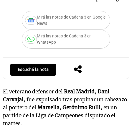
Mirá las notas de Cadena 3 en Google
News
Notas
s
Notas
Mirá las notas de Cadena 3 en
La Sole en
WhatsApp
ial
Mundial 2026
Cadena 3
Escuchá la nota
El veterano defensor del
Real Madrid
,
Dani
Carvajal
, fue expulsado tras propinar un cabezazo
al portero del
Marsella
,
Gerónimo Rulli
, en un
partido de la Liga de Campeones disputado el
martes.