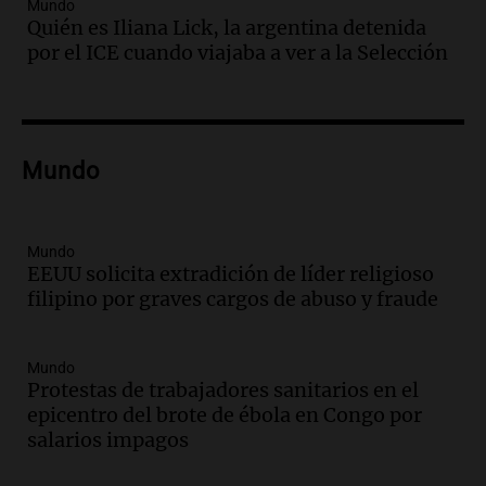
Audio.
Un trabajador herido tras caer a
Mundo
Quién es Iliana Lick, la argentina detenida
un pozo de 17 metros en Nueva Córdoba
por el ICE cuando viajaba a ver a la Selección
Panorama Federal
Episodios
Audio.
Lanzamiento del Tigo 7 CSH: el
nuevo híbrido enchufable de Chery llega
Mundo
al mercado argentino
Panorama Federal
Episodios
Mundo
Audio.
Perito Moreno recibe la Copa
EEUU solicita extradición de líder religioso
Mundial de Natación de Invierno con
filipino por graves cargos de abuso y fraude
récords y atletas de 20 países
Amamos Argentina
Episodios
Mundo
Audio.
Conductor imputado por
Protestas de trabajadores sanitarios en el
accidente fatal en San Luis dejó tres
epicentro del brote de ébola en Congo por
jóvenes muertos y un herido grave
salarios impagos
Panorama Federal
Episodios