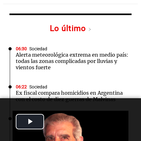
Lo último
06:30
Sociedad
Alerta meteorológica extrema en medio país:
todas las zonas complicadas por lluvias y
vientos fuerte
06:22
Sociedad
Ex fiscal compara homicidios en Argentina
con el costo de diez guerras de Malvinas
06:15
Boca Juniors
Play
Boca y Vélez Sarsfield: fecha y detalles del
duelo clave de octavos
Video