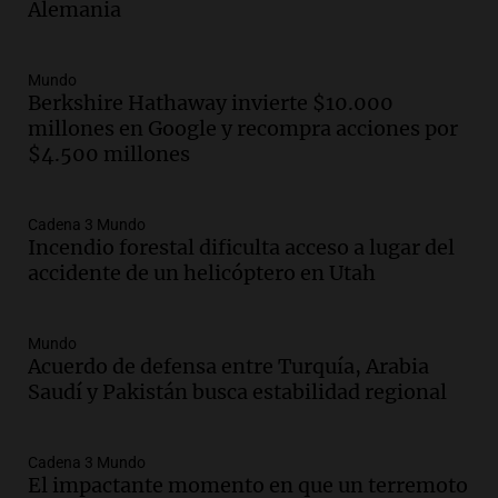
Alemania
Audio.
La historia de la servilleta que
firmó Jorge Messi para el primer
contrato de Leo con Barcelona
Mundo
Una mañana para todos
Berkshire Hathaway invierte $10.000
Episodios
millones en Google y recompra acciones por
$4.500 millones
Audio.
Joan Gaspart: "Sin Jorge, no sé si
Messi hubiera llegado adonde llegó"
Una mañana para todos
Cadena 3 Mundo
Episodios
Incendio forestal dificulta acceso a lugar del
accidente de un helicóptero en Utah
Audio.
El orgullo y el sueño argentino de
Jorge Messi en una entrevista con Rony
Vargas en 2007
Mundo
Una mañana para todos
Acuerdo de defensa entre Turquía, Arabia
Episodios
Saudí y Pakistán busca estabilidad regional
Audio.
El abuelo de Agostina Vega, tras
las nuevas detenciones: "En esa casa
todos tenían algo que ver"
Cadena 3 Mundo
El impactante momento en que un terremoto
Una mañana para todos