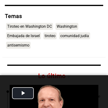
Temas
Tiroteo en Washington DC
Washington
Embajada de Israel
tiroteo
comunidad judía
antisemismo
Lo último
Play
21:32
Ciencia
Científicos descubren diminutos remolinos de
plasma en la superficie del Sol
Video