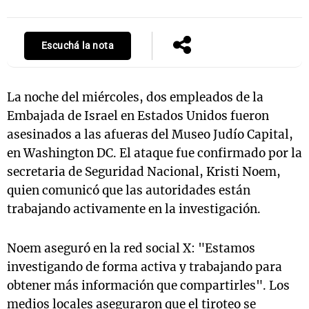
Escuchá la nota
Notas
s
Notas
La Sole en
La noche del miércoles, dos empleados de la
ial
Mundial 2026
Cadena 3
Embajada de Israel en Estados Unidos fueron
asesinados a las afueras del Museo Judío Capital,
en Washington DC. El ataque fue confirmado por la
secretaria de Seguridad Nacional, Kristi Noem,
quien comunicó que las autoridades están
trabajando activamente en la investigación.
Noem aseguró en la red social X: "Estamos
investigando de forma activa y trabajando para
obtener más información que compartirles". Los
medios locales aseguraron que el tiroteo se