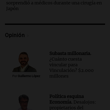
sorprendió a médicos durante una cirugía en
Episodios
Japón
Audio.
Una nutricionista derribó el mito
del desayuno ideal: qué alimentos
conviene priorizar
Una mañana para todos
Episodios
Opinión
Audio.
Murió Jorge Messi
Una mañana para todos
Subasta millonaria.
Episodios
¿Cuánto cuesta
vincular para
Audio.
Mateo, a los 25 años, lucha
Vinculación? $2.000
contra el tiempo: necesita un trasplante
millones
Por
Guillermo López
para poder seguir viviend
Una mañana para todos
Episodios
Política esquina
Audio.
Estiman que la inflación nacional
Economía.
Desalojos:
de julio será menor al 2,9% registrado
propietarios del