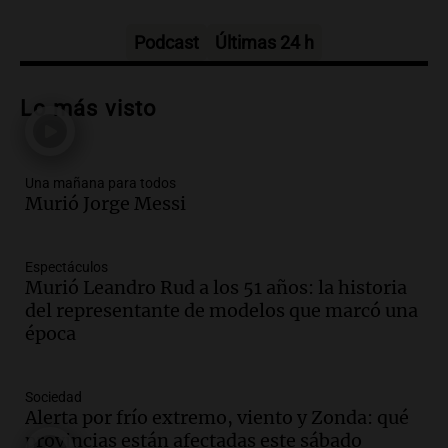
Tarde y Media
Episodios
Podcast
Últimas 24 h
Audio.
Trágico accidente en Mendoza:
un muerto y varios heridos tras caída de
Lo más visto
vehículos desde un puente
Panorama Federal
Episodios
Una mañana para todos
Audio.
Tragedia en Mendoza: un muerto
Murió Jorge Messi
y cinco heridos tras caer dos autos desde
un puente
Una mañana para todos
Espectáculos
Episodios
Murió Leandro Rud a los 51 años: la historia
Audio.
Messi llegará esta noche a
del representante de modelos que marcó una
Rosario para acompañar a su familia
época
tras la muerte de su papá
Una mañana para todos
Sociedad
Episodios
Alerta por frío extremo, viento y Zonda: qué
Audio.
Ley de Propiedad Privada: el revés
provincias están afectadas este sábado