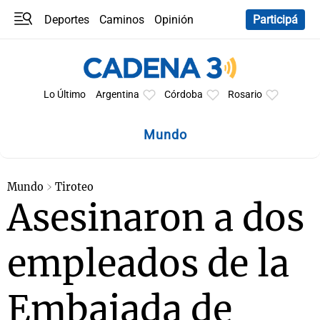
Deportes
Caminos
Opinión
Participá
Programas
Últimas coberturas
Últimas 24 h
En YouTube
Clima
Horóscopo
Lo Último
Argentina
Córdoba
Rosario
Mundo
Mundo
Tiroteo
Asesinaron a dos
empleados de la
Embajada de