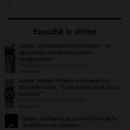
21:22
Mundo
Veranos secos y calurosos amenazan diques
de los Países Bajos y comercio fluvial en
Escuchá lo último
Alemania
Audio.
Tormentas y filtraciones: "El
21:17
Mundo
agua entra por donde menos
Berkshire Hathaway invierte $10.000 millones
imaginamos"
en Google y recompra acciones por $4.500
Una Mañana para todos Rosario
millones
Episodios
Audio.
Nahuel Pennisi y la huella de
21:10
La Cadena del Gol
Mercedes Sosa: "La emoción es el filtro
Boca rescató un empate 1-1 ante Vélez y dejó
máximo".
pasar la chance de acercarse a la cima
Una Mañana para todos Rosario
Episodios
21:04
Sociedad
Audio.
Orellana Lucca celebró su peña
Despiden a Jorge Messi: Lionel de regreso en
de folclore en Córdoba
Rosario para el adiós a su papá