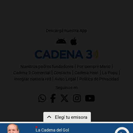
Descargá nuestra App
|
|
Nuestros padres fundadores
Por siempre Mario
|
|
|
|
Cadena 3 Comercial
Contacto
Cadena Heat
La Popu
|
|
Integrar nuestra red
Aviso Legal
Política de Privacidad
Seguinos en
Elegí tu emisora
La Cadena del Gol