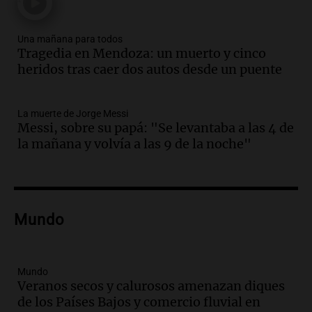
en el Congreso expuso una debilidad
comunicacional del Gobierno
Una mañana para todos
Una mañana para todos
Episodios
Tragedia en Mendoza: un muerto y cinco
heridos tras caer dos autos desde un puente
Audio.
Casabindo se prepara para una
celebración única: 30.000 turistas y el
tradicional Toreo de la Vincha
La muerte de Jorge Messi
Una mañana para todos
Messi, sobre su papá: "Se levantaba a las 4 de
Episodios
la mañana y volvía a las 9 de la noche"
Audio.
Borges, abogada de Pourrain:
"Tres hombres se lo llevaron para
hacerle preguntas y nunca regresó"
Una mañana para todos
Episodios
Mundo
Audio.
Voluntarios limpiaron 9.000
metros del río Suquía y retiraron hasta
800 kilos de basura por jornada
Mundo
Veranos secos y calurosos amenazan diques
Una mañana para todos
de los Países Bajos y comercio fluvial en
Episodios