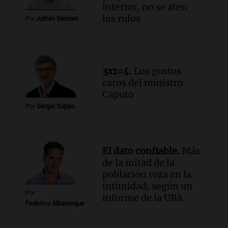
en CABA
interior, no se aten
Una mañana para todos
los rulos
Por
Adrián Simioni
Episodios
Audio.
Altas Cumbres: rescataron a una
cabra que llevaba ocho días atrapada en
un precipicio
3x1=4.
Los gustos
Una mañana para todos
caros del ministro
Episodios
Caputo
Audio.
Chile planteó mejorar la
Por
Sergio Suppo
conectividad fronteriza, aérea y digital
con Jujuy
Panorama Federal
Episodios
El dato confiable.
Más
de la mitad de la
población reza en la
intimidad, según un
Por
informe de la UBA
Federico Albarenque