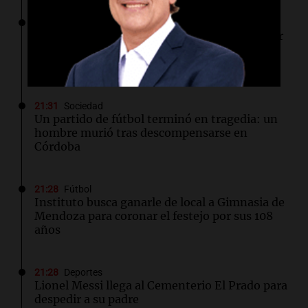
21:31
Ciencia
Un pequeño cristal de oro podría revolucionar
la tecnología cuántica a temperatura
ambiente
21:31
Sociedad
Un partido de fútbol terminó en tragedia: un
hombre murió tras descompensarse en
Córdoba
21:28
Fútbol
Instituto busca ganarle de local a Gimnasia de
Mendoza para coronar el festejo por sus 108
años
21:28
Deportes
Lionel Messi llega al Cementerio El Prado para
despedir a su padre