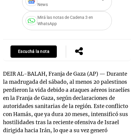
News
Mirá las notas de Cadena 3 en
WhatsApp
Notas
s
Notas
La Sole en
ial
Mundial 2026
Cadena 3
Escuchá la nota
DEIR AL-BALAH, Franja de Gaza (AP) — Durante
la madrugada del sábado, al menos 20 palestinos
perdieron la vida debido a ataques aéreos israelíes
en la Franja de Gaza, según declaraciones de
autoridades sanitarias de la región. Este conflicto
con Hamás, que ya dura 20 meses, intensificó sus
hostilidades tras la reciente ofensiva de Israel
dirigida hacia Irán, lo que a su vez generó