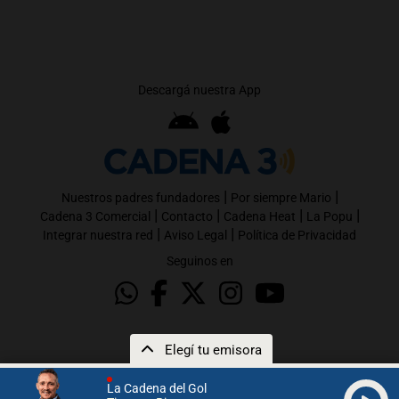
Descargá nuestra App
|
|
Nuestros padres fundadores
Por siempre Mario
|
|
|
|
Cadena 3 Comercial
Contacto
Cadena Heat
La Popu
|
|
Integrar nuestra red
Aviso Legal
Política de Privacidad
Seguinos en
Elegí tu emisora
La Cadena del Gol