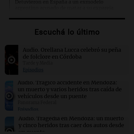
Detuvieron en España a un exmodelo
argentino acusado de matar a su expareja
17:47
Cadena 3 Mundo
Escuchá lo último
El impactante momento en que un terremoto
sorprendió a médicos durante una cirugía en
Japón
Audio.
Orellana Lucca celebró su peña
de folclore en Córdoba
17:47
Mundo
Tarde y Media
Conductores demandan a Mercedes AMG por
Episodios
quemaduras ocasionadas por el logotipo del
vehículo
Audio.
Trágico accidente en Mendoza:
un muerto y varios heridos tras caída de
vehículos desde un puente
17:43
Deportes
Panorama Federal
Deportivo Riestra se impone 2-0 a
Episodios
Estudiantes y se posiciona en la tabla
Audio.
Tragedia en Mendoza: un muerto
y cinco heridos tras caer dos autos desde
un puente