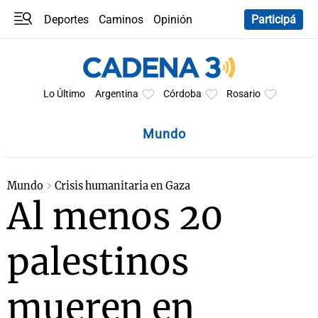
Deportes
Caminos
Opinión
Participá
Programas
Últimas coberturas
Últimas 24 h
En YouTube
Clima
Horóscopo
Lo Último
Argentina
Córdoba
Rosario
Mundo
Mundo
Crisis humanitaria en Gaza
Al menos 20
palestinos
mueren en