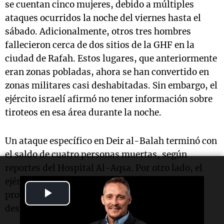
se cuentan cinco mujeres, debido a múltiples
ataques ocurridos la noche del viernes hasta el
sábado. Adicionalmente, otros tres hombres
fallecieron cerca de dos sitios de la GHF en la
ciudad de Rafah. Estos lugares, que anteriormente
eran zonas pobladas, ahora se han convertido en
zonas militares casi deshabitadas. Sin embargo, el
ejército israelí afirmó no tener información sobre
tiroteos en esa área durante la noche.
Un ataque específico en Deir al-Balah terminó con
el saldo de cuatro personas muertas, según
reportes del Hospital Al-Aqsa. Por otro lado, el
ejército israelí comunicó que dos proyectiles
Play
provenientes de Gaza impactaron en áreas
deshabitadas, sin causar heridos.
Video