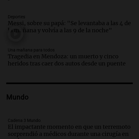
"Tres hombres se lo llevaron para
hacerle preguntas y nunca regresó"
Una mañana para todos
Deportes
Episodios
Messi, sobre su papá: "Se levantaba a las 4 de
la mañana y volvía a las 9 de la noche"
Audio.
Voluntarios limpiaron 9.000
metros del río Suquía y retiraron hasta
800 kilos de basura por jornada
Una mañana para todos
Una mañana para todos
Tragedia en Mendoza: un muerto y cinco
Episodios
heridos tras caer dos autos desde un puente
Audio.
La historia de la servilleta que
firmó Jorge Messi para el primer
contrato de Leo con Barcelona
Una mañana para todos
Episodios
Mundo
Audio.
Joan Gaspart: "Sin Jorge, no sé si
Messi hubiera llegado adonde llegó"
Cadena 3 Mundo
Una mañana para todos
El impactante momento en que un terremoto
Episodios
sorprendió a médicos durante una cirugía en