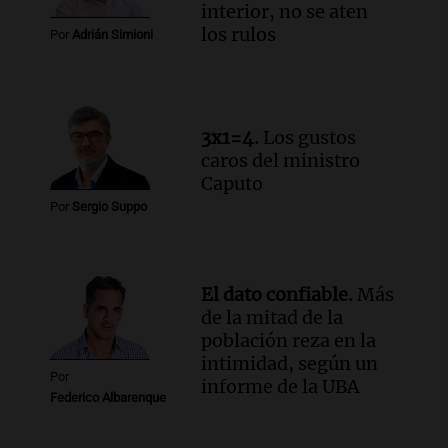
con Jujuy
interior, no se aten
Panorama Federal
los rulos
Por
Adrián Simioni
Episodios
Audio.
Del fitness a la longevidad: por
qué crece el consumo de alimentos con
proteínas
3x1=4.
Los gustos
Una mañana para todos
caros del ministro
Episodios
Caputo
Audio.
Investigan un asalto millonario a
Por
Sergio Suppo
la cooperativa Talamochita en Villa
María
Panorama Federal
Episodios
El dato confiable.
Más
de la mitad de la
población reza en la
intimidad, según un
Por
informe de la UBA
Federico Albarenque