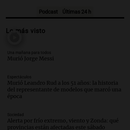
Una mañana para todos
Episodios
Podcast
Últimas 24 h
Audio.
Messi llegará esta noche a
Rosario para acompañar a su familia
Lo más visto
tras la muerte de su papá
Una mañana para todos
Episodios
Una mañana para todos
Audio.
Ley de Propiedad Privada: el revés
Murió Jorge Messi
en el Congreso expuso una debilidad
comunicacional del Gobierno
Una mañana para todos
Espectáculos
Episodios
Murió Leandro Rud a los 51 años: la historia
Audio.
Casabindo se prepara para una
del representante de modelos que marcó una
celebración única: 30.000 turistas y el
época
tradicional Toreo de la Vincha
Una mañana para todos
Sociedad
Episodios
Alerta por frío extremo, viento y Zonda: qué
Audio.
Borges, abogada de Pourrain:
provincias están afectadas este sábado