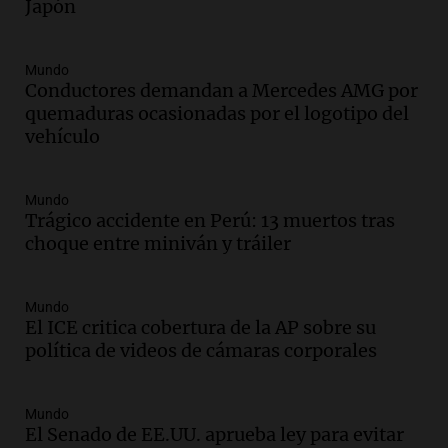
Japón
Audio.
El orgullo y el sueño argentino de
Jorge Messi en una entrevista con Rony
Vargas en 2007
Mundo
Una mañana para todos
Conductores demandan a Mercedes AMG por
Episodios
quemaduras ocasionadas por el logotipo del
Audio.
El abuelo de Agostina Vega, tras
vehículo
las nuevas detenciones: "En esa casa
todos tenían algo que ver"
Una mañana para todos
Mundo
Trágico accidente en Perú: 13 muertos tras
Episodios
choque entre miniván y tráiler
Audio.
Una nutricionista derribó el mito
del desayuno ideal: qué alimentos
conviene priorizar
Mundo
Una mañana para todos
El ICE critica cobertura de la AP sobre su
Episodios
política de videos de cámaras corporales
Audio.
Murió Jorge Messi
Mundo
Una mañana para todos
El Senado de EE.UU. aprueba ley para evitar
Episodios