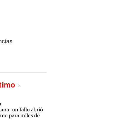
ncias
ltimo
3
iana: un fallo abrió
amo para miles de