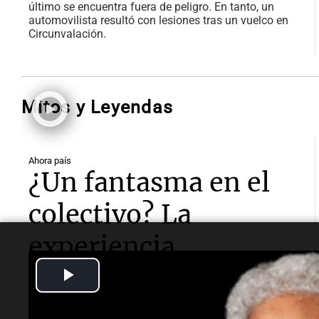
último se encuentra fuera de peligro. En tanto, un
automovilista resultó con lesiones tras un vuelco en
Circunvalación.
Mitos y Leyendas
Ahora país
¿Un fantasma en el
colectivo? La
experiencia
paranormal del
Play
"doble de Barili"
Video