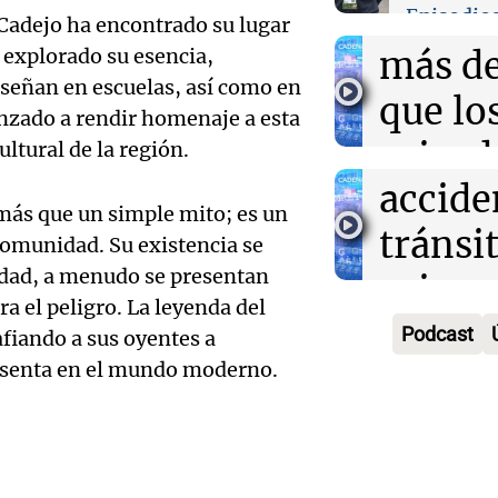
Audio.
Córdo
Episodio
Noticias
 Cadejo ha encontrado su lugar
Episodios
Dismi
más de
n explorado su esencia,
nseñan en escuelas, así como en
las ví
que lo
nzado a rendir homenaje a esta
Audio.
fatale
privad
ultural de la región.
Dismi
accide
según
ás que un simple mito; es un
las ví
tránsit
estudi
comunidad. Su existencia se
Audio.
ridad, a menudo se presentan
fatale
prime
Noticias
a el peligro. La leyenda del
Episodios
santaf
accide
semest
Podcast
afiando a sus oyentes a
Renat
tránsit
resenta en el mundo moderno.
2026
Audio.
Reinh
prime
Panorama F
camio
Episodios
fue pr
semest
muere 