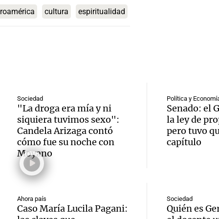
nivel 
2026
volcar 
roamérica
cultura
espiritualidad
Audio.
"La ci
Panorama F
autopi
Episodios
Detien
tiene 
Tucum
hombr
faceta
Famag
Audio.
eleme
Noticias Ro
cerca 
Episodios
Violen
robado
Sociedad
Política y Economí
"La droga era mía y ni
Senado: el 
puent
en pel
Rafael
siquiera tuvimos sexo":
la ley de pr
Maria
Candela Arizaga contó
pero tuvo qu
de Cór
durant
cómo fue su noche con
capítulo
Audio.
Panorama F
Moyano
delinc
madru
Episodios
Region
escapa
vierne
Audio.
Insegu
dinero
Panorama F
Ahora país
Sociedad
aprue
Rural 
Caso María Lucila Pagani:
Quién es Ge
Episodios