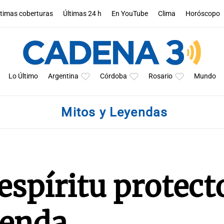
ltimas coberturas
Últimas 24 h
En YouTube
Clima
Horóscopo
Lo Último
Argentina
Córdoba
Rosario
Mundo
Mitos y Leyendas
espíritu protect
yenda