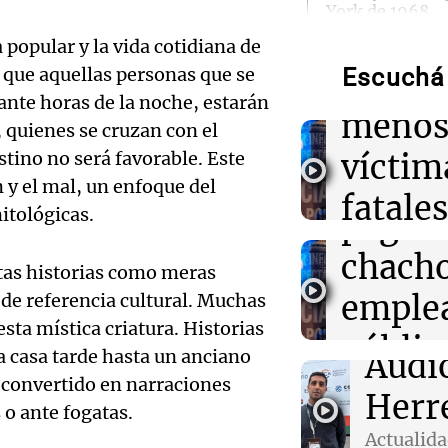
prime
York de 1968
semest
a popular y la vida cotidiana de
09:01
Radioinforme 
 que aquellas personas que se
Escuchá 
2026 r
Aerolíneas Arg
Audio.
nte horas de la noche, estarán
con superávit 
meno
por primera ve
, quienes se cruzan con el
gobier
tino no será favorable. Este
víctim
Rioja 
09:01
Mundo
n y el mal, un enfoque del
Acuerdo de def
fatale
itológicas.
Turquía, Pakist
pago 
en medio de te
accide
Medio
chacho
tas historias como meras
tránsi
emple
 de referencia cultural. Muchas
08:58
Primera Plana
Mendo
El Conicet y e
ta mística criatura. Historias
Audio.
públic
invitan a una c
a casa tarde hasta un anciano
Audi
Panorama F
pantallas en la
emple
partir 
 convertido en narraciones
Episodios
Herr
o ante fogatas.
públic
octubr
Actualid