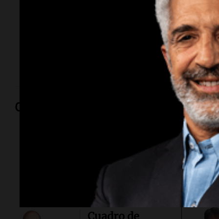
Franco Narváez compartió un video donde se
escucha el timbre de la unidad mientras está vacía. A
la par, el chofer tuvo varios comentarios que
destacaban la similitud de su voz con la del
conductor de
Cadena 3
y Telefe.
Opinión
Por
Marcos Ca
Cuadro de