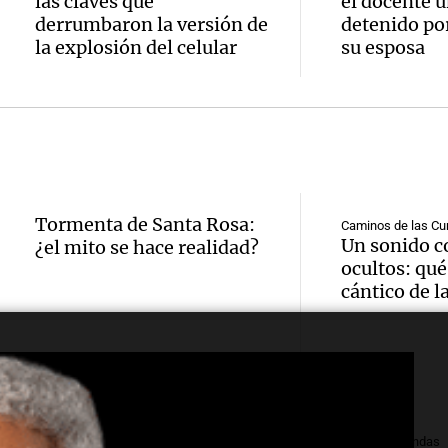
objeto
las claves que
el docente u
modifi
a prod
derrumbaron la versión de
detenido por
valor
la explosión del celular
su esposa
en el 
agrope
Panorama F
de
para
Episodios
Audio.
exprop
septi
Ciuda
y desa
Panorama F
Audio.
italian
Episodios
sesión
Tormenta de Santa Rosa:
Caminos de las Cu
impuls
fallo 
Un sonido c
¿el mito se hace realidad?
legisla
ocultos: qué
regist
vía de
cántico de l
intens
comed
para m
Audio.
Noticias
meren
descen
Episodios
Detuvi
comun
Radioinfor
un pol
Episodios
para m
Mitos y Leyendas
Mitos y Leyendas