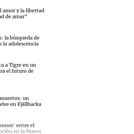
 amor y la libertad
ad de amar"
Notas
s: la búsqueda de
tas
Notas
n la adolescencia
Venezuela de
 Groenlandia
Comprometidos
Madur
ta a Tigre en un
ra el futuro de
s muertos: un
vive en Fjällbacka
El
onor: entre el
pción en la Nueva