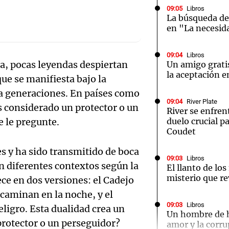
09:05
Libros
La búsqueda del
en "La necesid
09:04
Libros
ca, pocas leyendas despiertan
Un amigo grati
Notas
Notas
No
la aceptación e
que se manifiesta bajo la
e en Cadena 3
El huracán de Arequito
Cadena 3 en
 a generaciones. En países como
09:04
River Plate
s considerado un protector o un
River se enfren
e le pregunte.
duelo crucial pa
Coudet
s y ha sido transmitido de boca
09:03
Libros
n diferentes contextos según la
El llanto de lo
misterio que re
ce en dos versiones: el Cadejo
caminan en la noche, y el
Audio.
09:03
Libros
eligro. Esta dualidad crea un
Un hombre de h
protector o un perseguidor?
amor y la corru