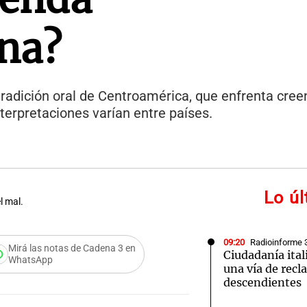
na?
 tradición oral de Centroamérica, que enfrenta cree
nterpretaciones varían entre países.
Lo ú
l mal.
09:20
Radioinforme 
Mirá las notas de Cadena 3 en
Ciudadanía ital
WhatsApp
una vía de recl
descendientes