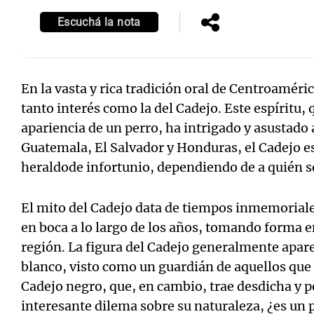
Escuchá la nota
En la vasta y rica tradición oral de Centroaméri
Notas
Notas
tanto interés como la del Cadejo. Este espíritu, 
Editorial
Mundial 2026
La Sol
apariencia de un perro, ha intrigado y asustado
Guatemala, El Salvador y Honduras, el Cadejo e
heraldode infortunio, dependiendo de a quién s
El mito del Cadejo data de tiempos inmemoriale
en boca a lo largo de los años, tomando forma e
región. La figura del Cadejo generalmente apare
blanco, visto como un guardián de aquellos que 
Cadejo negro, que, en cambio, trae desdicha y p
interesante dilema sobre su naturaleza, ¿es un 