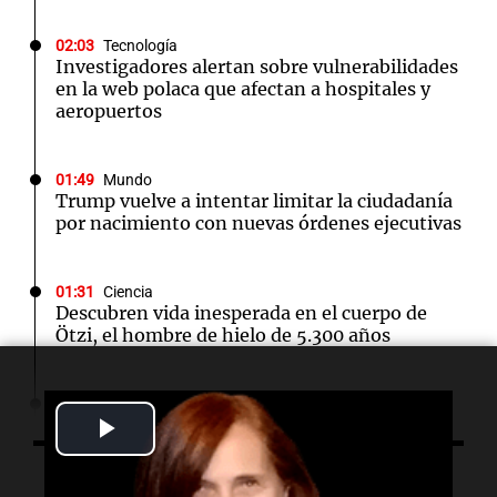
02:03
Tecnología
Investigadores alertan sobre vulnerabilidades
en la web polaca que afectan a hospitales y
aeropuertos
01:49
Mundo
Trump vuelve a intentar limitar la ciudadanía
por nacimiento con nuevas órdenes ejecutivas
01:31
Ciencia
Descubren vida inesperada en el cuerpo de
Ötzi, el hombre de hielo de 5.300 años
00:55
Mundo
Play
China se prepara para el tifón Dolphin; cierran
escuelas y actividades turísticas en varias
provincias
Video
Escuchá lo último