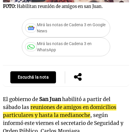
FOTO:
Habilitan reunión de amigos en san Juan.
Notas
Mirá las notas de Cadena 3 en Google
News
s
Notas
La Sole en
Mirá las notas de Cadena 3 en
ial
Mundial 2026
Cadena 3
WhatsApp
Escuchá la nota
El gobierno de
San Juan
habilitó a partir del
sábado las
reuniones de amigos en domicilios
particulares y hasta la medianoche
, según
informó este viernes el secretario de Seguridad y
Orden Público, Carlos Muniaga.