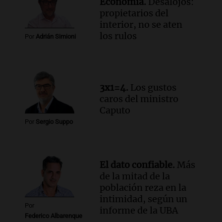
Economía.
Desalojos:
Rosario.
propietarios del
Viva la Radio Rosario
interior, no se aten
Episodios
los rulos
Por
Adrián Simioni
Audio.
Luciano Cáceres llega a Córdoba a
presentar “Paraíso”, una obra que
cuestiona certezas masculinas
Amamos Argentina
3x1=4.
Los gustos
Episodios
caros del ministro
Caputo
Por
Sergio Suppo
El dato confiable.
Más
de la mitad de la
población reza en la
intimidad, según un
Por
informe de la UBA
Federico Albarenque