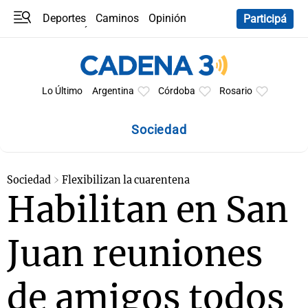
Deportes
Caminos
Opinión
Participá
Programas
Últimas coberturas
Últimas 24 h
En YouTube
Clima
Horóscopo
Lo Último
Argentina
Córdoba
Rosario
Sociedad
Sociedad
Flexibilizan la cuarentena
Habilitan en San
Juan reuniones
de amigos todos