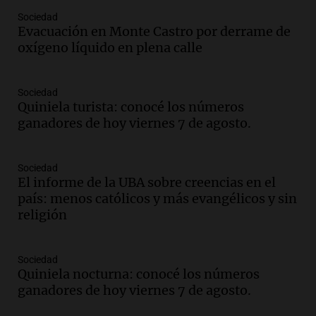
Audio.
Denuncias por represión en el
Sociedad
Congreso y evacuación por derrame de
Evacuación en Monte Castro por derrame de
oxígeno en Montecastro
oxígeno líquido en plena calle
Panorama Federal
Episodios
Sociedad
Audio.
Río Gallegos reporta frío extremo
Quiniela turista: conocé los números
y llega avión para escuelas de la décima
ganadores de hoy viernes 7 de agosto.
brigada aérea
Panorama Federal
Episodios
Sociedad
El informe de la UBA sobre creencias en el
Audio.
La justicia reconoce al COVID
país: menos católicos y más evangélicos y sin
como enfermedad laboral tras la muerte
religión
de un docente
Panorama Federal
Episodios
Sociedad
Audio.
Aumento de tarifas de luz en San
Quiniela nocturna: conocé los números
Luis a partir de agosto por nueva
ganadores de hoy viernes 7 de agosto.
regulación de la energía
Panorama Federal