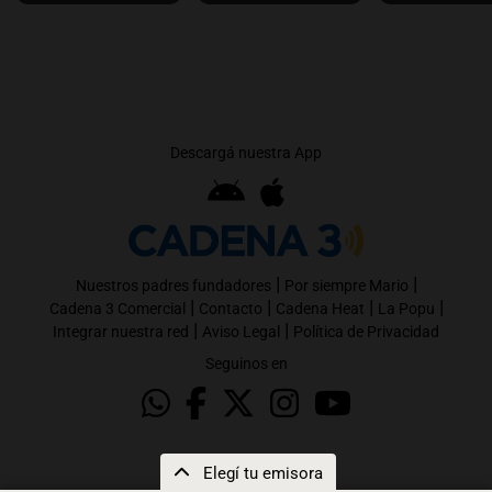
Descargá nuestra App
|
|
Nuestros padres fundadores
Por siempre Mario
|
|
|
|
Cadena 3 Comercial
Contacto
Cadena Heat
La Popu
|
|
Integrar nuestra red
Aviso Legal
Política de Privacidad
Seguinos en
Elegí tu emisora