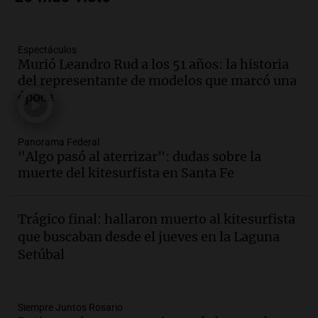
en Villa María
Panorama Federal
Episodios
Espectáculos
Audio.
La gran exposición de la rural de
Murió Leandro Rud a los 51 años: la historia
la Bulaya abrirá sus puertas mañana con
del representante de modelos que marcó una
diversas actividades y sorpresas
época
Panorama Federal
Episodios
Audio.
Villa María presenta nuevos
Panorama Federal
edificios y proyecta una casa del
"Algo pasó al aterrizar": dudas sobre la
estudiante con 48 municipios
muerte del kitesurfista en Santa Fe
involucrados
Panorama Federal
Episodios
Trágico final: hallaron muerto al kitesurfista
Audio.
1° gol de Rosario Central a
que buscaban desde el jueves en la Laguna
Aldosivi (Zalazar en contra) - relato
Setúbal
Gato Greco
Deportes Rosario
Episodios
Audio.
Recomendaciones de vino
Siempre Juntos Rosario