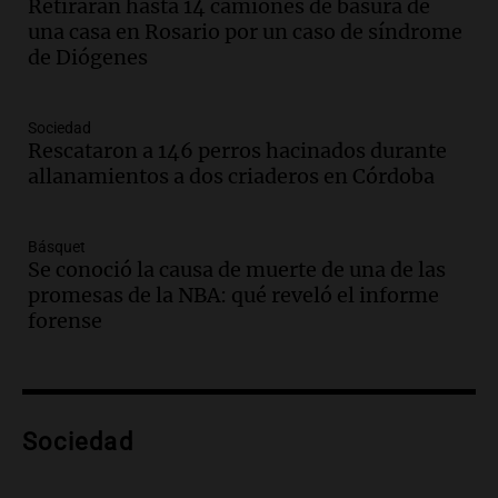
Retiraran hasta 14 camiones de basura de
bonarda para disfrutar el fin de semana
una casa en Rosario por un caso de síndrome
en Mendoza
de Diógenes
Panorama Federal
Episodios
Audio.
Mañana inicia la gran exposición
Sociedad
en la Sociedad Rural de Bulaya con
Rescataron a 146 perros hacinados durante
actividades para toda la familia
allanamientos a dos criaderos en Córdoba
Panorama Federal
Episodios
Básquet
Audio.
Villa María presenta nuevos
Se conoció la causa de muerte de una de las
edificios y una casa del estudiante para
promesas de la NBA: qué reveló el informe
jóvenes de la región
forense
Panorama Federal
Episodios
Audio.
Preparativos finales para la gran
exposición en la sociedad rural de
Bulaya este sábado
Sociedad
Panorama Federal
Episodios