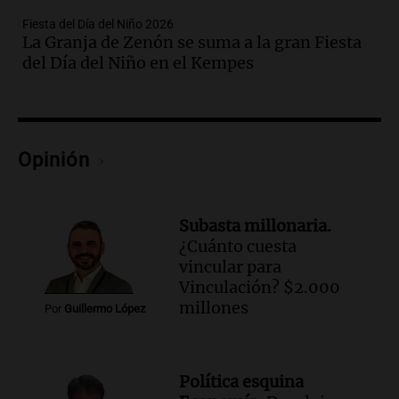
Episodios
Fiesta del Día del Niño 2026
La Granja de Zenón se suma a la gran Fiesta
Audio.
Gabriela Irrazábal: “Un 35,5% de
del Día del Niño en el Kempes
la población del país fue a templos a
buscar ayuda el último año”
La Argentina, hoy
Episodios
Audio.
"Algo pasó al aterrizar": dudas
Opinión
sobre la muerte del kitesurfista en
Santa Fe.
Noticias Rosario
Subasta millonaria.
Episodios
¿Cuánto cuesta
Audio.
José Roccuzzo, cortes de carne y
vincular para
compras de Antonella: bromas en
Vinculación? $2.000
Rosario.
millones
Por
Guillermo López
Ahora país
Episodios
Audio.
José Roccuzzo, cortes de carne y
Política esquina
compras de Antonella: bromas en