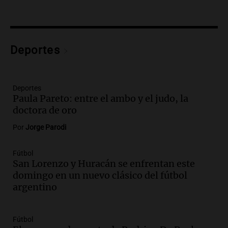
Panorama Federal
Episodios
Audio.
Tragedia en Mendoza: un muerto
y cinco heridos tras caer dos autos desde
Deportes
un puente
Una mañana para todos
Episodios
Audio.
Messi llegará esta noche a
Deportes
Paula Pareto: entre el ambo y el judo, la
Rosario para acompañar a su familia
doctora de oro
tras la muerte de su papá
Una mañana para todos
Por
Jorge Parodi
Episodios
Audio.
Ley de Propiedad Privada: el revés
Fútbol
en el Congreso expuso una debilidad
San Lorenzo y Huracán se enfrentan este
comunicacional del Gobierno
domingo en un nuevo clásico del fútbol
Una mañana para todos
argentino
Episodios
Audio.
Casabindo se prepara para una
Fútbol
celebración única: 30.000 turistas y el