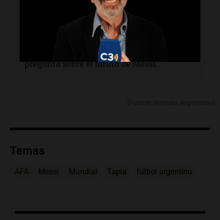
confirmado.
¿Qué reacción tuvo Tapia al ser consultado?
El "Chiqui" Tapia respondió entre risas a la
pregunta sobre el futuro de Messi.
[Fuente: Noticias Argentinas]
Temas
AFA
Messi
Mundial
Tapia
fútbol argentino