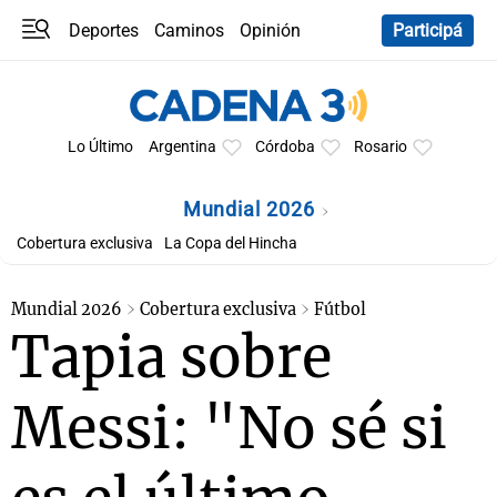
Deportes
Caminos
Opinión
Participá
Programas
Últimas coberturas
Últimas 24 h
En YouTube
Clima
Horóscopo
Lo Último
Argentina
Córdoba
Rosario
Mundial 2026
Cobertura exclusiva
La Copa del Hincha
Mundial 2026
Cobertura exclusiva
Fútbol
Tapia sobre
Messi: "No sé si