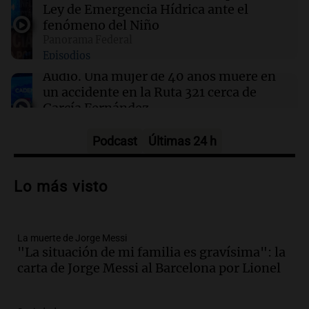
a cambio de un pancho
Ley de Emergencia Hídrica ante el
fenómeno del Niño
Panorama Federal
09:14
Sociedad
Episodios
El juicio a "Pity" Álvarez por el asesinato de
Cristian Díaz en Villa Lugano iniciará este
Audio.
Una mujer de 40 años muere en
lunes
un accidente en la Ruta 321 cerca de
García Fernández
Panorama Federal
Episodios
Podcast
Últimas 24 h
Audio.
El Tesoro Nacional captura 12
billones de pesos y genera excedente de
Lo más visto
liquidez de 4 billones
Panorama Federal
Episodios
La muerte de Jorge Messi
Audio.
La lección del Titanic y la
"La situación de mi familia es gravísima": la
humildad en tiempos de tormenta
carta de Jorge Messi al Barcelona por Lionel
según San Ignacio de Loyola
Panorama Federal
Episodios