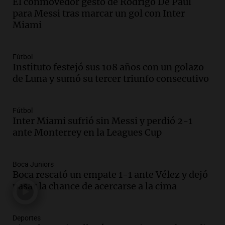
El conmovedor gesto de Rodrigo De Paul
tradicional Toreo de la Vincha
para Messi tras marcar un gol con Inter
Una mañana para todos
Miami
Episodios
Audio.
Borges, abogada de Pourrain:
"Tres hombres se lo llevaron para
Fútbol
hacerle preguntas y nunca regresó"
Instituto festejó sus 108 años con un golazo
de Luna y sumó su tercer triunfo consecutivo
Una mañana para todos
Episodios
Audio.
Voluntarios limpiaron 9.000
Fútbol
metros del río Suquía y retiraron hasta
Inter Miami sufrió sin Messi y perdió 2-1
800 kilos de basura por jornada
ante Monterrey en la Leagues Cup
Una mañana para todos
Episodios
Audio.
La historia de la servilleta que
Boca Juniors
Boca rescató un empate 1-1 ante Vélez y dejó
firmó Jorge Messi para el primer
pasar la chance de acercarse a la cima
contrato de Leo con Barcelona
Una mañana para todos
Episodios
Deportes