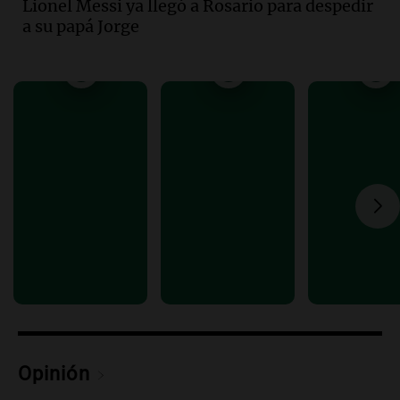
Lionel Messi ya llegó a Rosario para despedir
Audio.
Joan Gaspart: "Sin Jorge, no sé si
a su papá Jorge
Messi hubiera llegado adonde llegó"
Una mañana para todos
Episodios
Audio.
El orgullo y el sueño argentino de
Jorge Messi en una entrevista con Rony
Vargas en 2007
Una mañana para todos
Episodios
Audio.
El abuelo de Agostina Vega, tras
las nuevas detenciones: "En esa casa
todos tenían algo que ver"
Una mañana para todos
Episodios
Audio.
Una nutricionista derribó el mito
del desayuno ideal: qué alimentos
conviene priorizar
Opinión
Una mañana para todos