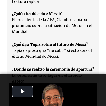
Lectura rápida
¿Quién habló sobre Messi?
El presidente de la AFA, Claudio Tapia, se
pronunció sobre la situación de Messi en el
Mundial.
¿Qué dijo Tapia sobre el futuro de Messi?
Tapia expresó que "no sabe" si este será el
último Mundial de Messi.
¿Dónde se realizó la ceremonia de apertura?
La ceremonia tuvo lugar en el Estadio
Azteca.
Play
¿Qué ha insinuado Messi sobre su carrera?
Messi ha dejado entrever que podría ser su
Video
última Copa del Mundo, aunque no lo ha