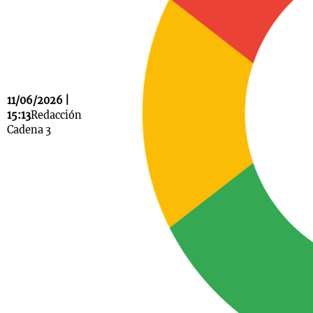
Notas
s
Notas
La Sole en
11/06/2026 |
ial
Mundial 2026
Cadena 3
15:13
Redacción
Cadena 3