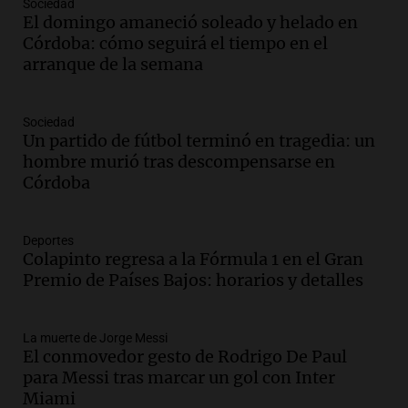
Sociedad
Audio.
Tormentas y filtraciones: "El
El domingo amaneció soleado y helado en
agua entra por donde menos
Córdoba: cómo seguirá el tiempo en el
imaginamos"
arranque de la semana
Una Mañana para todos Rosario
Episodios
Sociedad
Audio.
Nahuel Pennisi y la huella de
Un partido de fútbol terminó en tragedia: un
Mercedes Sosa: "La emoción es el filtro
hombre murió tras descompensarse en
máximo".
Córdoba
Una Mañana para todos Rosario
Episodios
Deportes
Audio.
Orellana Lucca celebró su peña
Colapinto regresa a la Fórmula 1 en el Gran
de folclore en Córdoba
Premio de Países Bajos: horarios y detalles
Tarde y Media
Episodios
La muerte de Jorge Messi
Audio.
Trágico accidente en Mendoza:
El conmovedor gesto de Rodrigo De Paul
un muerto y varios heridos tras caída de
para Messi tras marcar un gol con Inter
vehículos desde un puente
Miami