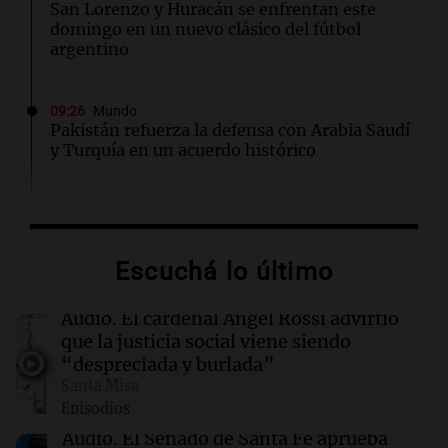
San Lorenzo y Huracán se enfrentan este
domingo en un nuevo clásico del fútbol
argentino
09:26
Mundo
Pakistán refuerza la defensa con Arabia Saudí
y Turquía en un acuerdo histórico
09:23
Mundo
El papa León XIV exige el cese de ataques a
civiles en Ucrania y Rusia desde el Vaticano
Escuchá lo último
09:21
Espectáculos
Audio.
El cardenal Ángel Rossi advirtió
Carlos Rottemberg presenta "Pasen y Lean",
que la justicia social viene siendo
su obra sobre 50 años en el teatro argentino
“despreciada y burlada”
Santa Misa
Episodios
09:20
Sociedad
Un local en Dock Sud que hace reír a los chicos
Audio.
El Senado de Santa Fe aprueba