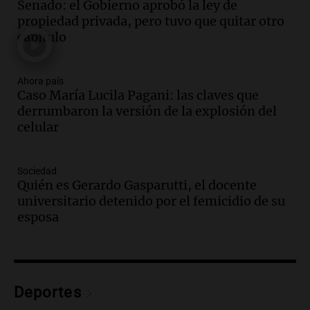
Senado: el Gobierno aprobó la ley de
Reinheimer fue premiada a nivel
propiedad privada, pero tuvo que quitar otro
mundial: "La ciencia tiene muchas
capítulo
facetas"
Noticias Rosario
Episodios
Audio.
Un camionero muere tras volcar
Ahora país
Caso María Lucila Pagani: las claves que
en la autopista Tucumán-Famagüeya
derrumbaron la versión de la explosión del
cerca del puente Marianela
celular
Panorama Federal
Episodios
Audio.
Detienen a hombre con
Sociedad
elementos robados en Rafaela durante
Quién es Gerardo Gasparutti, el docente
la madrugada del viernes
universitario detenido por el femicidio de su
Panorama Federal
esposa
Episodios
Audio.
Violento robo en peluquería de
Córdoba: delincuentes escapados con
dinero y objetos de valor
Deportes
Panorama Federal
Episodios