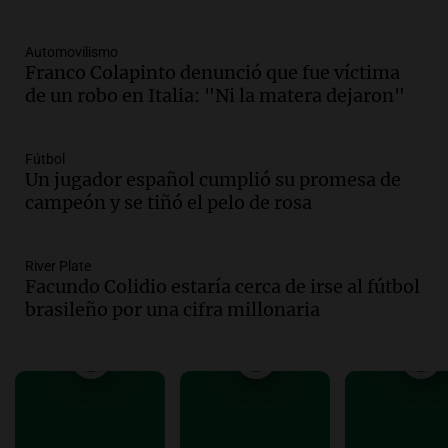
Panorama Federal
Episodios
Automovilismo
Audio.
Detuvieron a un policía acusado
Franco Colapinto denunció que fue víctima
de robarle $2 millones a una mujer en
de un robo en Italia: "Ni la matera dejaron"
Aguas Blancas
Radioinforme 3
Episodios
Fútbol
Un jugador español cumplió su promesa de
Audio.
El Conicet y el Museo Castagnino
campeón y se tiñó el pelo de rosa
invitan a una charla sobre pantallas en
las infancias
Noticias Rosario
River Plate
Episodios
Facundo Colidio estaría cerca de irse al fútbol
Audio.
Fuertes vientos causaron cortes
brasileño por una cifra millonaria
de luz y daños en Córdoba: más de 1500
llamados de emergencia
Radioinforme 3
Episodios
Audio.
La justicia autoriza la reactivación
de la planta Aires del Sur en Río Grande y