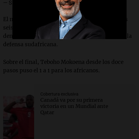
— SportsCenter (@SC_ESPN)
June 18, 2026
El mediocampista checo abrió el marcador a los
seis minutos del primer tiempo, el definir solo
dentro del área tras una muy floja cobertura de la
defensa sudafricana.
Sobre el final, Teboho Mokoena desde los doce
pasos puso el 1 a 1 para los africanos.
Cobertura exclusiva
Canadá va por su primera
victoria en un Mundial ante
Qatar