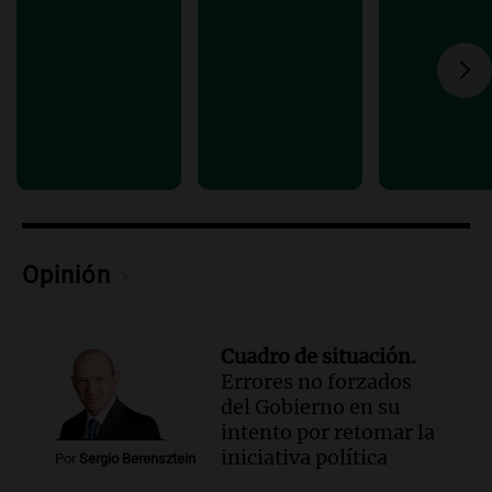
reincorpora trabajadores
Panorama Federal
Episodios
Audio.
Temporal de nieve en Bariloche:
suspenden clases, postergan turnos
médicos y hay alerta amarilla
Radioinforme 3
Episodios
Audio.
Continúa el juicio contra Oscar
González por el accidente en Altas
Opinión
Cumbres con nuevas declaraciones
Panorama Federal
Episodios
Cuadro de situación.
Errores no forzados
del Gobierno en su
intento por retomar la
iniciativa política
Por
Sergio Berensztein