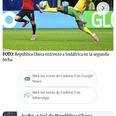
F
R
FOTO:
República Checa enfrentó a Sudáfrica en la segunda
fecha.
Mirá las notas de Cadena 3 en Google
News
Mirá las notas de Cadena 3 en
WhatsApp
Audio.
1 Gol de República Checa