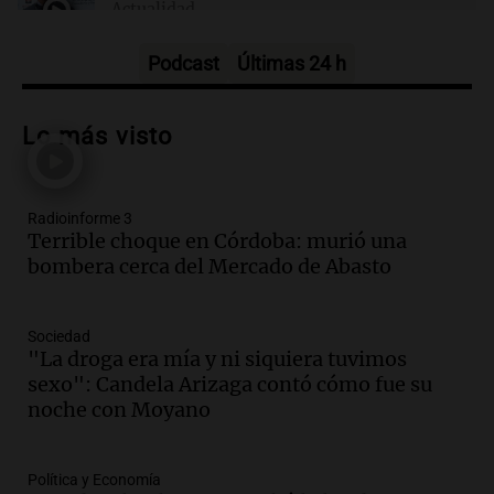
Actualidad
Episodios
Podcast
Últimas 24 h
Audio.
Los empleados públicos en
Córdoba ganan más del doble que los
Lo más visto
privados, según un estudio
Noticias
Episodios
Radioinforme 3
Audio.
Disminuyen las víctimas fatales
Terrible choque en Córdoba: murió una
por accidentes de tránsito en el primer
bombera cerca del Mercado de Abasto
semestre del 2026
Panorama Federal
Episodios
Sociedad
Audio.
Disminuyen las víctimas fatales
"La droga era mía y ni siquiera tuvimos
por accidentes de tránsito en el primer
sexo": Candela Arizaga contó cómo fue su
semestre de 2026
noche con Moyano
Panorama Federal
Episodios
Audio.
La santafesina Renata
Política y Economía