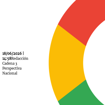
Notas
s
Notas
La Sole en
ial
Mundial 2026
Cadena 3
18/06/2026 |
14:58
Redacción
Cadena 3
Perspectiva
Nacional