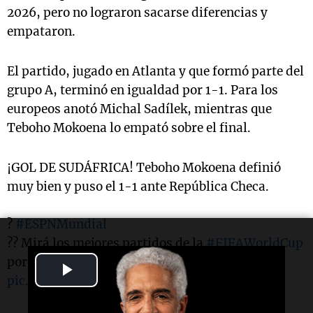
2026, pero no lograron sacarse diferencias y
empataron.
El partido, jugado en Atlanta y que formó parte del
grupo A, terminó en igualdad por 1-1. Para los
europeos anotó Michal Sadílek, mientras que
Teboho Mokoena lo empató sobre el final.
¡GOL DE SUDÁFRICA! Teboho Mokoena definió
muy bien y puso el 1-1 ante República Checa.
?
#ESPNMundial
?? Mirá los mejores partidos de la
#FIFAWorldCup
por ESPN, en el Plan Premium de
#DisneyPlus
Play
pic.twitter.com/0Bb2xGBR6w
Video