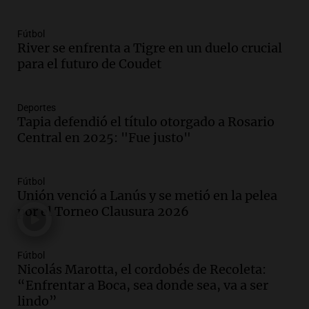
Audio.
La Mesa Regional por
Inseguridad Rural convoca a
Fútbol
productores agropecuarios para
River se enfrenta a Tigre en un duelo crucial
septiembre
para el futuro de Coudet
Panorama Federal
Episodios
Audio.
Se aprueban modificaciones en el
Deportes
régimen de expropiaciones y desalojos
Tapia defendió el título otorgado a Rosario
tras sesión legislativa intensa
Central en 2025: "Fue justo"
Noticias
Episodios
Fútbol
Audio.
Ciudadanía italiana: un fallo
Unión venció a Lanús y se metió en la pelea
abrió una vía de reclamo para miles de
por el Torneo Clausura 2026
descendientes
Radioinforme 3
Episodios
Fútbol
Audio.
Rafaela impulsa un registro de
Nicolás Marotta, el cordobés de Recoleta:
comedores y merenderos comunitarios
“Enfrentar a Boca, sea donde sea, va a ser
para mejorar la asistencia alimentaria
lindo”