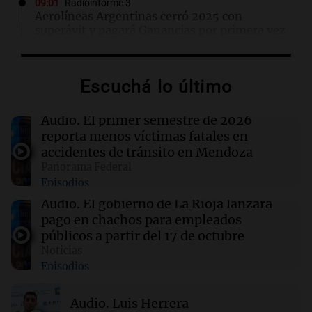
09:01
Radioinforme 3
Aerolíneas Argentinas cerró 2025 con
superávit y pagará Ganancias por primera vez
09:01
Mundo
Escuchá lo último
Acuerdo de defensa mutua entre Turquía,
Pakistán y Arabia Saudí en medio de
tensiones en Oriente Medio
Audio.
El primer semestre de 2026
reporta menos víctimas fatales en
accidentes de tránsito en Mendoza
08:58
Primera Plana Rosario
Panorama Federal
El Conicet y el Museo Castagnino invitan a
Episodios
una charla sobre pantallas en las infancias
Audio.
El gobierno de La Rioja lanzará
pago en chachos para empleados
08:58
Radioinforme 3 Rosario
públicos a partir del 17 de octubre
La santafesina Renata Reinheimer fue
Noticias
premiada a nivel mundial: "La ciencia tiene
Episodios
muchas facetas"
Audio.
Luis Herrera