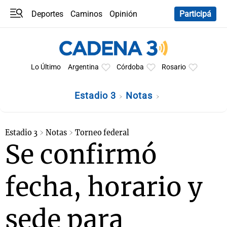
Deportes
Caminos
Opinión
Participá
Programas
Últimas coberturas
Últimas 24 h
En YouTube
Clima
Horóscopo
Lo Último
Argentina
Córdoba
Rosario
Estadio 3
Notas
Estadio 3
Notas
Torneo federal
Se confirmó
fecha, horario y
sede para