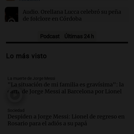
01:29
Mundo
El lago Mead alcanza su nivel más bajo en 90
Audio.
Orellana Lucca celebró su peña
años, evidenciando la crisis hídrica en EE.UU.
de folclore en Córdoba
Tarde y Media
Episodios
Podcast
Últimas 24 h
Audio.
Trágico accidente en Mendoza:
un muerto y varios heridos tras caída de
Lo más visto
vehículos desde un puente
Panorama Federal
Episodios
La muerte de Jorge Messi
Audio.
Tragedia en Mendoza: un muerto
"La situación de mi familia es gravísima": la
y cinco heridos tras caer dos autos desde
carta de Jorge Messi al Barcelona por Lionel
un puente
Una mañana para todos
Episodios
Sociedad
Audio.
Messi llegará esta noche a
Despiden a Jorge Messi: Lionel de regreso en
Rosario para acompañar a su familia
Rosario para el adiós a su papá
tras la muerte de su papá