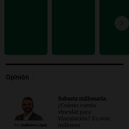
Episodios
Audio.
Estiman que la inflación nacional
de julio será menor al 2,9% registrado
en CABA
Una mañana para todos
Episodios
Audio.
Altas Cumbres: rescataron a una
cabra que llevaba ocho días atrapada en
un precipicio
Una mañana para todos
Episodios
Opinión
Audio.
Chile planteó mejorar la
conectividad fronteriza, aérea y digital
con Jujuy
Subasta millonaria.
Panorama Federal
¿Cuánto cuesta
Episodios
vincular para
Vinculación? $2.000
millones
Por
Guillermo López