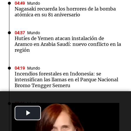
04:49
Mundo
Nagasaki recuerda los horrores de la bomba
atómica en su 81 aniversario
04:37
Mundo
Hutíes de Yemen atacan instalación de
Aramco en Arabia Saudí: nuevo conflicto en la
región
04:19
Mundo
Incendios forestales en Indonesia: se
intensifican las llamas en el Parque Nacional
Bromo Tengger Semeru
03:26
Mundo
Chipre iniciará suministro de gas natural a
Play
Europa en marzo de 2028, según su ministro
de Energía
Video