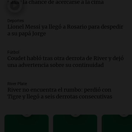
Audio.
El abuelo de Agostina Vega, tras
pasar la chance de acercarse a la cima
las nuevas detenciones: "En esa casa
todos tenían algo que ver"
Deportes
Una mañana para todos
Lionel Messi ya llegó a Rosario para despedir
Episodios
a su papá Jorge
Audio.
Una nutricionista derribó el mito
del desayuno ideal: qué alimentos
conviene priorizar
Fútbol
Una mañana para todos
Coudet habló tras otra derrota de River y dejó
Episodios
una advertencia sobre su continuidad
Audio.
Murió Jorge Messi
River Plate
Una mañana para todos
River no encuentra el rumbo: perdió con
Episodios
Tigre y llegó a seis derrotas consecutivas
Audio.
Mateo, a los 25 años, lucha
contra el tiempo: necesita un trasplante
para poder seguir viviend
Una mañana para todos