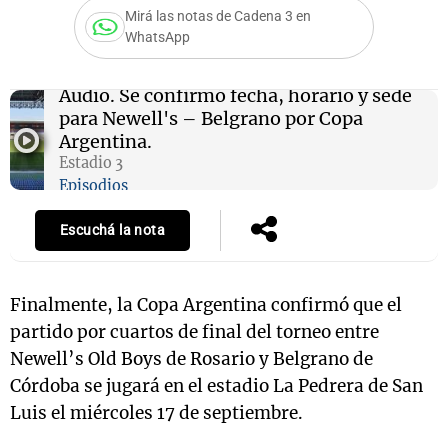
Mirá las notas de Cadena 3 en
WhatsApp
Notas
Audio.
Se confirmó fecha, horario y sede
s
Notas
para Newell's – Belgrano por Copa
La Sole en
Argentina.
ial
Mundial 2026
Cadena 3
Estadio 3
Episodios
Escuchá la nota
Finalmente, la Copa Argentina confirmó que el
partido por cuartos de final del torneo entre
Newell’s Old Boys de Rosario y Belgrano de
Córdoba se jugará en el estadio La Pedrera de San
Luis el miércoles 17 de septiembre.