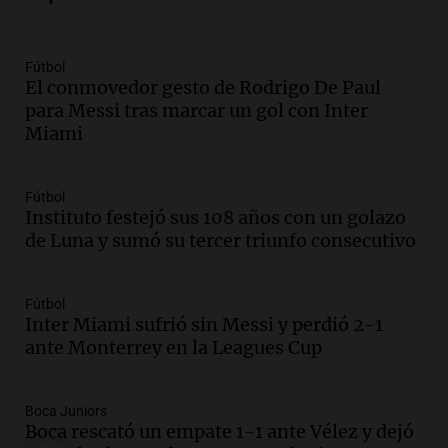
800 kilos de basura por jornada
Una mañana para todos
Episodios
Fútbol
El conmovedor gesto de Rodrigo De Paul
Audio.
La historia de la servilleta que
para Messi tras marcar un gol con Inter
firmó Jorge Messi para el primer
Miami
contrato de Leo con Barcelona
Una mañana para todos
Episodios
Fútbol
Instituto festejó sus 108 años con un golazo
Audio.
Joan Gaspart: "Sin Jorge, no sé si
de Luna y sumó su tercer triunfo consecutivo
Messi hubiera llegado adonde llegó"
Una mañana para todos
Episodios
Fútbol
Inter Miami sufrió sin Messi y perdió 2-1
Audio.
El orgullo y el sueño argentino de
ante Monterrey en la Leagues Cup
Jorge Messi en una entrevista con Rony
Vargas en 2007
Una mañana para todos
Boca Juniors
Episodios
Boca rescató un empate 1-1 ante Vélez y dejó