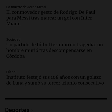
Una mañana para todos
La muerte de Jorge Messi
Episodios
El conmovedor gesto de Rodrigo De Paul
Audio.
Ley de Propiedad Privada: el revés
para Messi tras marcar un gol con Inter
en el Congreso expuso una debilidad
Miami
comunicacional del Gobierno
Una mañana para todos
Episodios
Sociedad
Un partido de fútbol terminó en tragedia: un
Audio.
Casabindo se prepara para una
hombre murió tras descompensarse en
celebración única: 30.000 turistas y el
Córdoba
tradicional Toreo de la Vincha
Una mañana para todos
Episodios
Fútbol
Audio.
Borges, abogada de Pourrain:
Instituto festejó sus 108 años con un golazo
"Tres hombres se lo llevaron para
de Luna y sumó su tercer triunfo consecutivo
hacerle preguntas y nunca regresó"
Una mañana para todos
Episodios
Audio.
Voluntarios limpiaron 9.000
Deportes
metros del río Suquía y retiraron hasta