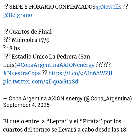
?? SEDE Y HORARIO CONFIRMADOS
@Newells
??
@Belgrano
?? Cuartos de Final
??? Miércoles 17/9
? 18 hs
??? Estadio Único La Pedrera (San
Luis)
#CopaArgentinaAXIONenergy
??????
#NuestraCopa
??
https://t.co/9AJn6AWZIl
pic.twitter.com/9Dq0aG12Sd
— Copa Argentina AXION energy (@Copa_Argentina)
September 4, 2025
El duelo entre la “Lepra” y el “Pirata” por los
cuartos del torneo se llevará a cabo desde las 18.