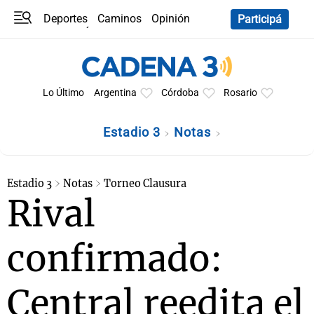
Deportes
Caminos
Opinión
Participá
Programas
Últimas coberturas
Últimas 24 h
En YouTube
Clima
Horóscopo
Lo Último
Argentina
Córdoba
Rosario
Estadio 3
Notas
Estadio 3
Notas
Torneo Clausura
Rival
confirmado:
Central reedita el