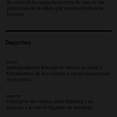
Se conoció la causa de muerte de una de las
edificios y una casa del estudiante para
promesas de la NBA: qué reveló el informe
jóvenes de la región
forense
Panorama Federal
Episodios
Audio.
Preparativos finales para la gran
exposición en la sociedad rural de
Bulaya este sábado
Deportes
Panorama Federal
Episodios
Audio.
Denuncias por represión en el
Fútbol
Congreso y evacuación por derrame de
Independiente Rivadavia venció de local a
oxígeno en Montecastro
Estudiantes de Río Cuarto y escala posiciones
Panorama Federal
en su zona
Episodios
Audio.
Río Gallegos reporta frío extremo
Deportes
y llega avión para escuelas de la décima
Central lo dio vuelta ante Aldosivi y se
brigada aérea
impuso 2 a 1 en el Gigante de Arroyito
Panorama Federal
Episodios