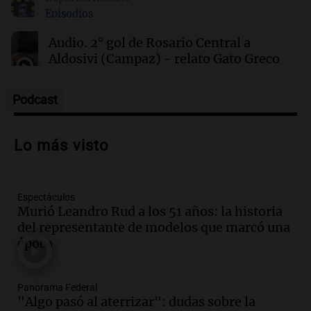
00:21
Clima
Episodios
Clima en Mendoza: cómo estará el tiempo
este sábado 8 de agosto
Audio.
2° gol de Rosario Central a
Aldosivi (Campaz) - relato Gato Greco
Deportes Rosario
Episodios
Podcast
Audio.
Nuevo desarrollo urbano y casa
del estudiante impulsan el crecimiento
Lo más visto
en Villa María
Panorama Federal
Episodios
Espectáculos
Audio.
La gran exposición de la rural de
Murió Leandro Rud a los 51 años: la historia
la Bulaya abrirá sus puertas mañana con
del representante de modelos que marcó una
diversas actividades y sorpresas
época
Panorama Federal
Episodios
Audio.
Villa María presenta nuevos
Panorama Federal
edificios y proyecta una casa del
"Algo pasó al aterrizar": dudas sobre la
estudiante con 48 municipios