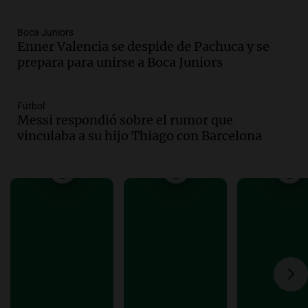
Noticias Rosario
Episodios
Boca Juniors
Audio.
José Roccuzzo, cortes de carne y
Enner Valencia se despide de Pachuca y se
compras de Antonella: bromas en
prepara para unirse a Boca Juniors
Rosario.
Ahora país
Episodios
Fútbol
Messi respondió sobre el rumor que
Audio.
José Roccuzzo, cortes de carne y
vinculaba a su hijo Thiago con Barcelona
compras de Antonella: bromas en
Rosario.
Viva la Radio Rosario
Episodios
Audio.
Luciano Cáceres llega a Córdoba a
presentar “Paraíso”, una obra que
cuestiona certezas masculinas
Amamos Argentina
Episodios