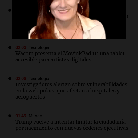
02:57
Mundo
Líderes iraníes apuestan a la victoria en medio
de tensiones con Estados Unidos y la
situación en el estrecho de Ormuz
02:03
Tecnología
Wacom presenta el MovinkPad 11: una tablet
accesible para artistas digitales
02:03
Tecnología
Investigadores alertan sobre vulnerabilidades
en la web polaca que afectan a hospitales y
aeropuertos
01:49
Mundo
Trump vuelve a intentar limitar la ciudadanía
por nacimiento con nuevas órdenes ejecutivas