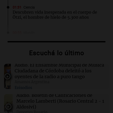
01:31
Ciencia
Descubren vida inesperada en el cuerpo de
Ötzi, el hombre de hielo de 5.300 años
00:55
Mundo
China se prepara para el tifón Dolphin; cierran
escuelas y actividades turísticas en varias
provincias
Escuchá lo último
00:32
Clima
Audio.
El Ensamble Municipal de Música
Clima en Salta: cómo estará el tiempo este
Ciudadana de Córdoba deleitó a los
sábado 8 de agosto
oyentes de la radio a puro tango
Amamos Argentina
Episodios
00:27
Clima
Clima en Tucumán: cómo estará el tiempo
Audio.
Boletín de Calificaciones de
este sábado 8 de agosto
Marcelo Lamberti (Rosario Central 2 - 1
Aldosivi)
Deportes Rosario