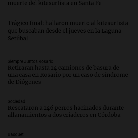
muerte del kitesurfista en Santa Fe
involucrados
Panorama Federal
Episodios
Trágico final: hallaron muerto al kitesurfista
Audio.
1° gol de Rosario Central a
que buscaban desde el jueves en la Laguna
Aldosivi (Zalazar en contra) - relato
Setúbal
Gato Greco
Deportes Rosario
Episodios
Audio.
Recomendaciones de vino
Siempre Juntos Rosario
Retiraran hasta 14 camiones de basura de
bonarda para disfrutar el fin de semana
una casa en Rosario por un caso de síndrome
en Mendoza
de Diógenes
Panorama Federal
Episodios
Audio.
Mañana inicia la gran exposición
Sociedad
en la Sociedad Rural de Bulaya con
Rescataron a 146 perros hacinados durante
actividades para toda la familia
allanamientos a dos criaderos en Córdoba
Panorama Federal
Episodios
Básquet
Audio.
Villa María presenta nuevos