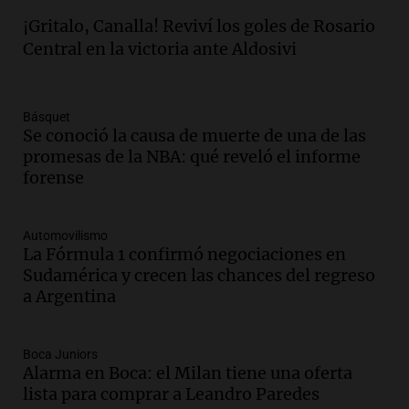
Audio.
La justicia reconoce al COVID
¡Gritalo, Canalla! Reviví los goles de Rosario
como enfermedad laboral tras la muerte
Central en la victoria ante Aldosivi
de un docente
Panorama Federal
Episodios
Básquet
Audio.
Aumento de tarifas de luz en San
Se conoció la causa de muerte de una de las
Luis a partir de agosto por nueva
promesas de la NBA: qué reveló el informe
regulación de la energía
forense
Panorama Federal
Episodios
Automovilismo
Audio.
Gabriela Irrazábal: “Un 35,5% de
La Fórmula 1 confirmó negociaciones en
la población del país fue a templos a
Sudamérica y crecen las chances del regreso
buscar ayuda el último año”
a Argentina
La Argentina, hoy
Episodios
Audio.
"Algo pasó al aterrizar": dudas
Boca Juniors
Alarma en Boca: el Milan tiene una oferta
sobre la muerte del kitesurfista en
lista para comprar a Leandro Paredes
Santa Fe.