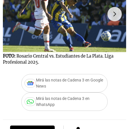
Notas
s
Notas
La Sole en
ial
Mundial 2026
Cadena 3
FOTO:
Rosario Central vs. Estudiantes de La Plata. Liga
F
Profesional 2025.
Mirá las notas de Cadena 3 en Google
News
Mirá las notas de Cadena 3 en
WhatsApp