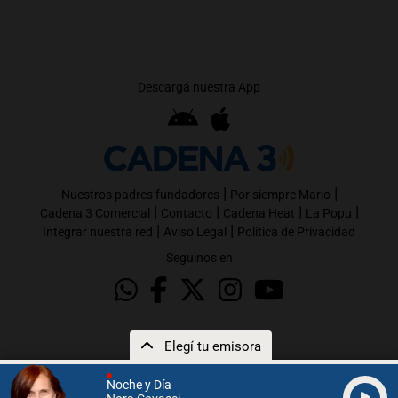
Descargá nuestra App
|
|
Nuestros padres fundadores
Por siempre Mario
|
|
|
|
Cadena 3 Comercial
Contacto
Cadena Heat
La Popu
|
|
Integrar nuestra red
Aviso Legal
Política de Privacidad
Seguinos en
Elegí tu emisora
Noche y Día