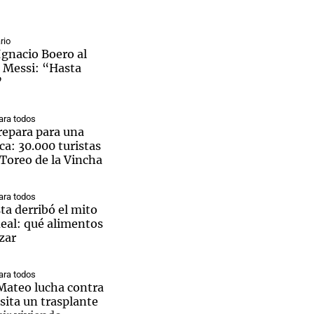
rio
Ignacio Boero al
l Messi: “Hasta
Notas
”
tas
Notas
Venezuela de
ra todos
 Groenlandia
Comprometidos
Madur
repara para una
ca: 30.000 turistas
l Toreo de la Vincha
ra todos
ta derribó el mito
deal: qué alimentos
zar
ra todos
 Mateo lucha contra
sita un trasplante