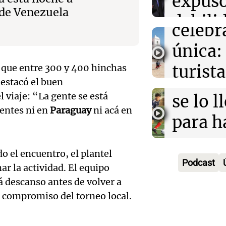
expus
una
Una mañana
 de Venezuela
Audio.
debili
Episodios
celebr
aboga
comun
única:
Pourra
del Go
turista
ó que entre 300 y 400 hinchas
Audio.
"Tres
Una mañana
estacó el buen
tradic
Episodios
Volunt
 viaje: “La gente se está
se lo l
Toreo 
entes ni en
Paraguay
ni acá en
limpia
para h
Vinch
Audio.
9.000
pregun
Una mañana
o el encuentro, el plantel
histori
del rí
nunca
Episodios
Podcast
r la actividad. El equipo
servil
y reti
regres
á descanso antes de volver a
o compromiso del torneo local.
firmó 
hasta 
Una mañana
Episodios
Messi 
de bas