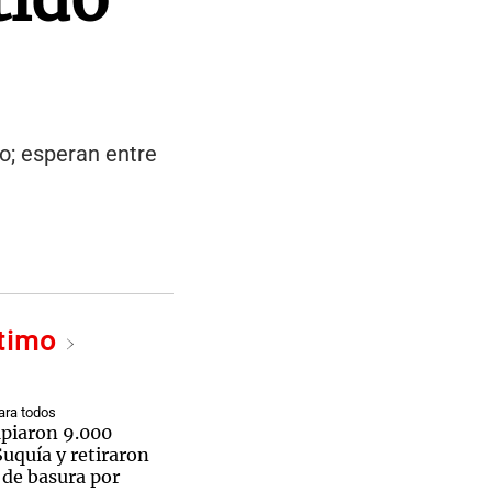
o; esperan entre
ltimo
ra todos
mpiaron 9.000
Suquía y retiraron
 de basura por