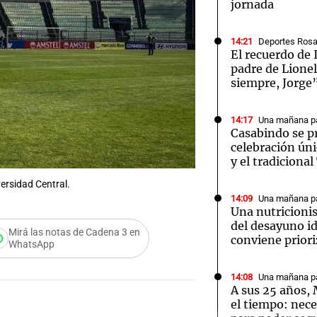
jornada
14:21
Deportes Rosa
El recuerdo de 
padre de Lione
siempre, Jorge
Notas
Notas
No
14:17
Una mañana pa
e en Cadena 3
El huracán de Arequito
Cadena 3 en
Casabindo se p
celebración úni
y el tradiciona
versidad Central.
14:09
Una mañana pa
Una nutricionis
del desayuno i
Mirá las notas de Cadena 3 en
conviene priori
WhatsApp
14:08
Una mañana pa
A sus 25 años,
el tiempo: nece