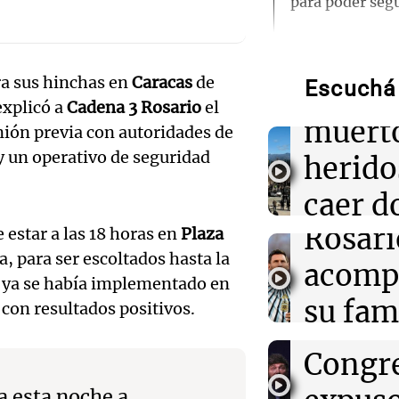
para poder segu
Audio.
Traged
13:57
Una mañana pa
Tragedia en M
ara sus hinchas en
Caracas
de
y cinco heridos
Escuchá 
Mendo
autos desde un
explicó a
Cadena 3 Rosario
el
Audio.
muerto
unión previa con autoridades de
13:43
Sociedad
y un operativo de seguridad
llegará
herido
“Santa Fe te a
de Pullaro tras
noche 
caer d
Messi
Audio.
Rosari
desde 
 estar a las 18 horas en
Plaza
Propi
13:31
Una mañana pa
a, para ser escoltados hasta la
Messi llegará e
acomp
puent
Rosario para a
Privad
 ya se había implementado en
Audio.
familia tras la
su fami
Una mañana
 con resultados positivos.
revés 
Episodios
Casabi
la mue
13:20
Sociedad
Congr
“Jorge hizo tod
prepar
papá
mensaje de Chiq
a esta noche a
muerte del pad