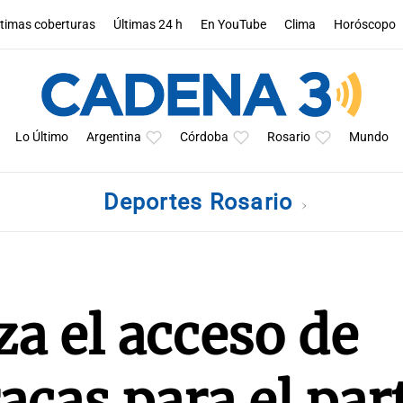
ltimas coberturas
Últimas 24 h
En YouTube
Clima
Horóscopo
Lo Último
Argentina
Córdoba
Rosario
Mundo
Deportes Rosario
za el acceso de
acas para el par