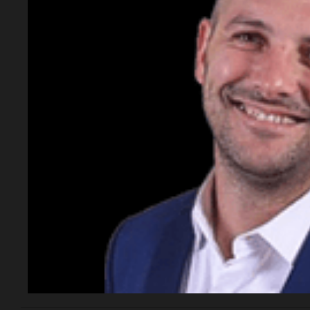
Espectáculos
Murió Leandro Rud a
los 51 años: la
historia del
representante de
modelos que marcó
una época
El empresario y conductor falleció tras una larga
lucha contra un cáncer de parótida. Fundó una de las
agencias de modelos más reconocidas y luego volcó
su historia a la televisión.