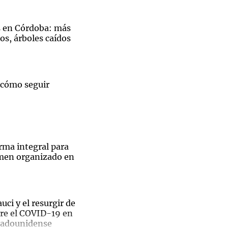
s en Córdoba: más
os, árboles caídos
Notas
tas
Notas
Venezuela de
 cómo seguir
 Groenlandia
Comprometidos
Madur
rma integral para
imen organizado en
uci y el resurgir de
bre el COVID-19 en
tadounidense