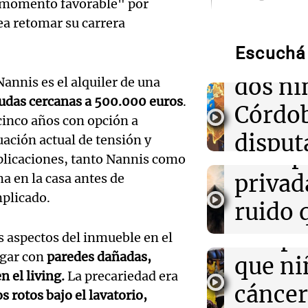
Audio.
n "momento favorable" por
ea retomar su carrera
Ordena
15:16
Deportes
Racing confirm
Escuchá 
reinte
Gonzalo Sosa a
Maldonado por
dos ni
annis es el alquiler de una
Audio.
udas cercanas a 500.000 euros
.
15:11
Córdob
Fútbol
Locura por Mas
 cinco años con opción a
Inviol
hinchas de la F
disput
tuación actual de tensión y
recibieron al a
de la 
mplicaciones, tanto Nannis como
euforia
custod
Audio.
privada
a en la casa antes de
Salta
mplicado.
15:04
Mundo
Lanza
ruido 
Yemen: ataques
Panorama F
hutíes causan l
campa
cosas
 aspectos del inmueble en el
soldados del G
Episodios
Audio.
ogar con
paredes dañadas,
que ni
impor
una be
15:02
Mundo
n el living.
La precariedad era
Una explosión 
cáncer
Editorial
 rotos bajo el lavatorio,
un muerto y va
secund
Episodios