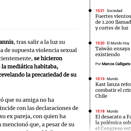
15:21
Sociedad
Fuertes viento
de 1.200 llamad
y cortes de luz
Notas
Notas
No
annis
, tras salir a la luz su
15:20
El Mundo Hoy
Taiwán ensaya
ia de supuesta violencia sexual
e en Cadena 3
El huracán de Arequito
Cadena 3 en
existiendo
ecientemente,
se hicieron
Por
Marcos Calligaris
 la mediática habitaba,
revelando la precariedad de su
15:19
Mundo
Kast lanza refo
combatir el cr
Chile
có que su amiga no ha
incide con las declaraciones de
15:18
Mundo
su ex pareja, con quien ha
El desacato a Fa
la polémica so
n mencionó que, a pesar de su
el Congreso es