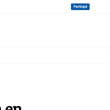
Participá
a en