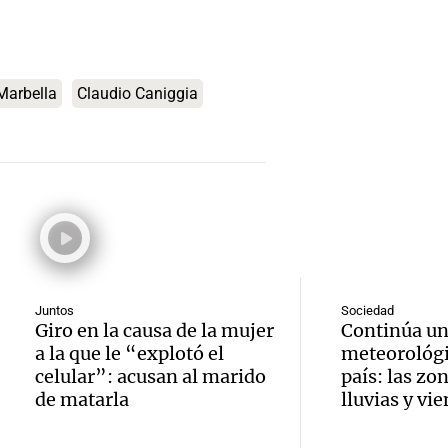
viento
declar
Deportes Ro
compli
de tes
Episodios
Audio.
combat
sobre 
Marbella
Claudio Caniggia
claves 
incend
accide
en la 
forest
Panorama F
la muj
Episodios
Audio.
Villa 
quemad
Suárez
Ahora país
E-53: 
Episodios
Audio.
como
detuvi
Juntos
Sociedad
a auto
candid
Giro en la causa de la mujer
Continúa un
espos
a la que le “explotó el
meteorológi
por cie
gober
celular”: acusan al marido
país: las zo
Audio.
Ahora país
de matarla
lluvias y vi
paso
Mendo
Episodios
Tucum