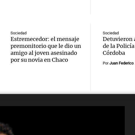
intern
2027
Conse
por in
Panorama F
Delibe
Episodios
tempor
Audio.
busca
Sociedad
Sociedad
nieve e
Estremecedor: el mensaje
Detuvieron a
Delibe
esclar
premonitorio que le dio un
de la Policí
monta
San Mi
amigo al joven asesinado
Córdoba
estado
por su novia en Chaco
Panorama F
Por
Tucum
Juan Federico
edifici
Episodios
Audio.
inform
ciudad 
policí
explos
traged
imput
edifici
Panorama F
arrest
Episodios
Audio.
Monti
agredi
viento
Panorama F
Audio.
niña d
Episodios