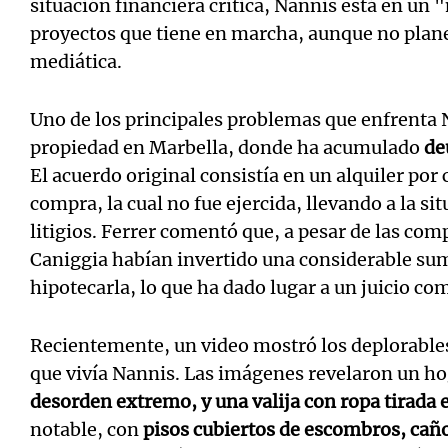
situación financiera crítica, Nannis está en u
proyectos que tiene en marcha, aunque no plan
mediática.
Uno de los principales problemas que enfrenta N
propiedad en Marbella, donde ha acumulado
de
El acuerdo original consistía en un alquiler por
compra, la cual no fue ejercida, llevando a la si
litigios. Ferrer comentó que, a pesar de las co
Caniggia habían invertido una considerable sum
hipotecarla, lo que ha dado lugar a un juicio co
Recientemente, un video mostró los deplorables
que vivía Nannis. Las imágenes revelaron un h
desorden extremo, y una valija con ropa tirada e
notable, con
pisos cubiertos de escombros, caños