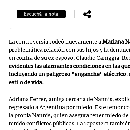
Escuchá la nota
Notas
Notas
La controversia rodeó nuevamente a
Mariana N
problemática relación con sus hijos y la denunc
Editorial
Mundial 2026
La Sol
en contra de su ex esposo, Claudio Caniggia. R
evidentes las alarmantes condiciones en las que
incluyendo un peligroso "enganche" eléctrico, 
estilo de vida.
Adriana Ferrer, amiga cercana de Nannis, expli
regresado a Argentina por miedo. Este temor co
la propia Nannis, quien asegura tener miedo de 
tenido conflictos públicos. La repostera tambié