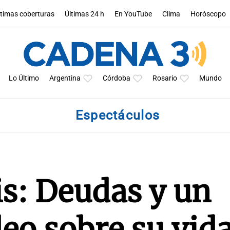
ltimas coberturas
Últimas 24 h
En YouTube
Clima
Horóscopo
Lo Último
Argentina
Córdoba
Rosario
Mundo
Espectáculos
s: Deudas y un
eo sobre su vid