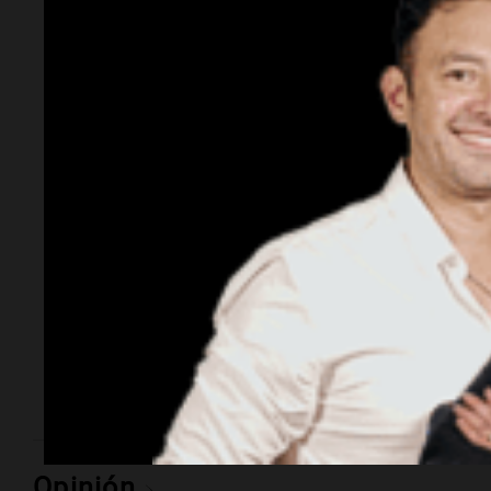
Ahora país
Coti, en plena gira
europea: "Tocar en
Liverpool es como
tocar el cielo con las
manos"
El artista habló con
Cadena 3
desde Madrid, repasó
su recorrido por el "viejo continente" y anticipó sus
presentaciones de noviembre en Buenos Aires,
Córdoba y Rosario. "En la música y letras, no tengo
filtro", dijo.
Opinión