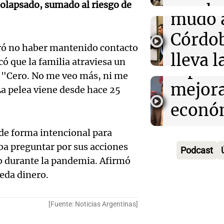
Audio.
suburbio de la c
olapsado, sumado al riesgo de
regalo
mudó 
de los
día del
Córdob
ejecut
La Argentin
ró no haber mantenido contacto
lleva l
Episodios
có que la familia atraviesa un
espera
Audio.
: "Cero. No me veo más, ni me
bander
mejor
La pelea viene desde hace 25
Mazza
univer
econó
Cadena
La Argentin
Audio.
pero 
Episodios
de forma intencional para
Rosari
el juic
sus
ba preguntar por sus acciones
Podcast
"Vamos
o durante la pandemia. Afirmó
Oscar
expect
eda dinero.
entre 
Gonzá
Ahora país
prime
Episodios
Audio.
nueva
[Fuente: Noticias Argentinas]
ocho"