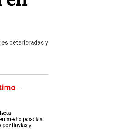
des deterioradas y
ltimo
lerta
en medio país: las
 por lluvias y