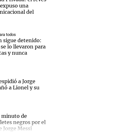
 expuso una
nicacional del
ra todos
n sigue detenido:
e lo llevaron para
tas y nunca
spidió a Jorge
ñó a Lionel y su
 minuto de
Ley de
aletes negros por el
e Jorge Messi
edad