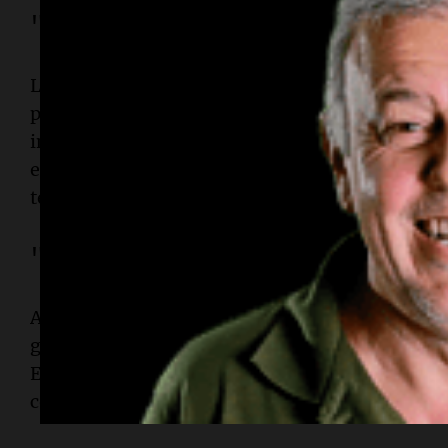
"Departamento Q", una de las rev
Los aficionados al suspenso policial encontrarán
populares novelas nórdicas, una excelente opció
investigaciones de un departamento especializa
esclarecer, combinando misterio, drama y giro
tensión hasta el final.
"El Juego del Calamar", un clásico
A pesar de contar con varias temporadas entre l
global, sigue siendo una opción preferida para a
Esta producción surcoreana mezcla acción, suspe
competencia extrema donde los participantes ar