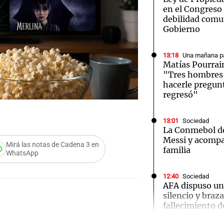
en el Congreso
debilidad comu
Gobierno
13:18
Una mañana pa
Matías Pourrai
"Tres hombres s
hacerle pregun
regresó"
13:01
Sociedad
La Conmebol de
Messi y acompa
Mirá las notas de Cadena 3 en
familia
WhatsApp
12:40
Sociedad
AFA dispuso un
Audio.
silencio y braz
fallecimiento d
Propi