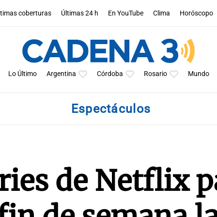
ltimas coberturas
Últimas 24 h
En YouTube
Clima
Horóscopo
Lo Último
Argentina
Córdoba
Rosario
Mundo
Espectáculos
ries de Netflix p
 fin de semana l