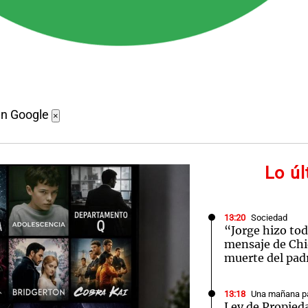
en Google
×
Lo ú
13:20
Sociedad
“Jorge hizo tod
mensaje de Chiq
muerte del pad
13:18
Una mañana pa
Ley de Propieda