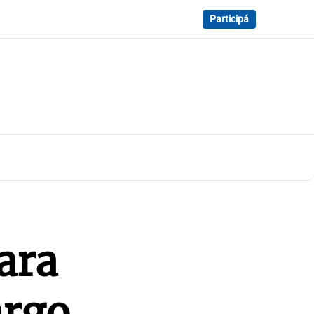
Participá
ara
argo