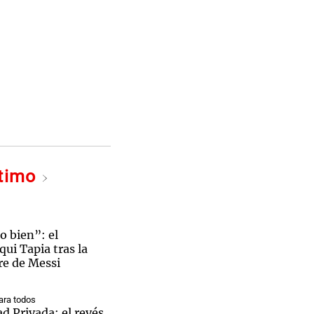
ltimo
o bien”: el
ui Tapia tras la
re de Messi
ra todos
d Privada: el revés