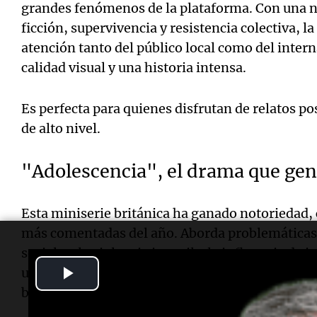
grandes fenómenos de la plataforma. Con una n
ficción, supervivencia y resistencia colectiva, la
atención tanto del público local como del inter
calidad visual y una historia intensa.
Es perfecta para quienes disfrutan de relatos p
de alto nivel.
"Adolescencia", el drama que gen
Esta miniserie británica ha ganado notoriedad, 
más comentadas del año. Aborda problemáticas 
sociales, la violencia juvenil y la influencia de i
Play
utilizando una narrativa intensa y actuaciones 
breve permite disfrutarla completamente durant
Video