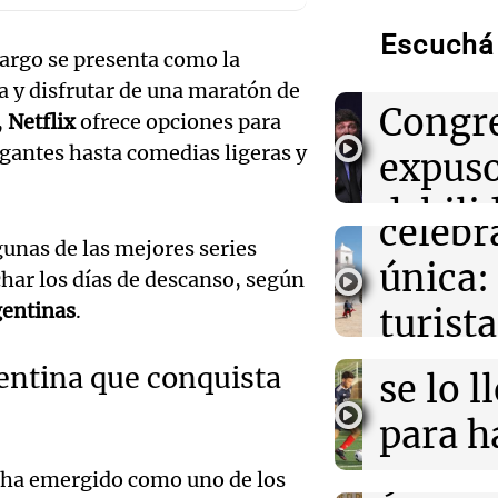
Privad
12:39
Sociedad
“Rosarino de a
Audio.
Escuchá 
largo se presenta como la
Javkin despidió
revés 
Casabi
sa y disfrutar de una maratón de
Congr
,
Netflix
ofrece opciones para
12:35
Sociedad
prepar
Se incendió un 
igantes hasta comedias ligeras y
expus
Arroyito: hubo
una
evacuados
Audio.
debili
celebr
aboga
12:35
La Popu
gunas de las mejores series
comun
La Mona Jiméne
única:
char los días de descanso, según
sentido mensaje
Pourra
del Go
muerte de su p
gentinas
.
turista
Audio.
"Tres
Una mañana
tradic
Episodios
12:26
Una mañana pa
entina que conquista
Volunt
se lo l
La historia de l
Toreo 
firmó Jorge Mes
limpia
para h
contrato de Le
Vinch
Audio.
9.000
pregun
a ha emergido como uno de los
Una mañana