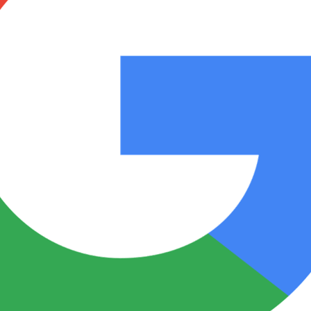
Notas
Notas
No
e en Cadena 3
El huracán de Arequito
Cadena 3 en