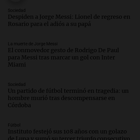
Episodios
Sociedad
Audio.
Messi llegará esta noche a
Despiden a Jorge Messi: Lionel de regreso en
Rosario para acompañar a su familia
Rosario para el adiós a su papá
tras la muerte de su papá
Una mañana para todos
La muerte de Jorge Messi
Episodios
El conmovedor gesto de Rodrigo De Paul
Audio.
Ley de Propiedad Privada: el revés
para Messi tras marcar un gol con Inter
en el Congreso expuso una debilidad
Miami
comunicacional del Gobierno
Una mañana para todos
Episodios
Sociedad
Un partido de fútbol terminó en tragedia: un
Audio.
Casabindo se prepara para una
hombre murió tras descompensarse en
celebración única: 30.000 turistas y el
Córdoba
tradicional Toreo de la Vincha
Una mañana para todos
Episodios
Fútbol
Audio.
Borges, abogada de Pourrain:
Instituto festejó sus 108 años con un golazo
"Tres hombres se lo llevaron para
de Luna y sumó su tercer triunfo consecutivo