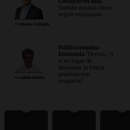
Conflicto en Asia.
Taiwán ensaya cómo
seguir existiendo
Por
Marcos Calligaris
Política esquina
Economía.
Tierras: ¿Y
si en lugar de
declamar la Patria
prueban con
Por
Adrián Simioni
ocuparla?