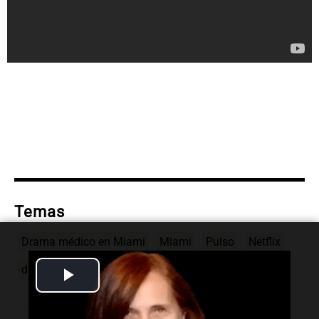
Temas
Drama médico en Miami
Miami
Pulso
Netflix
drama médico
serie popular
Play
Video