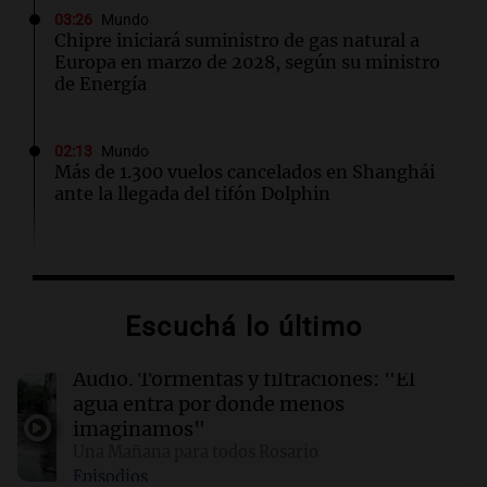
03:26
Mundo
Chipre iniciará suministro de gas natural a
Europa en marzo de 2028, según su ministro
de Energía
02:13
Mundo
Más de 1.300 vuelos cancelados en Shanghái
ante la llegada del tifón Dolphin
02:03
Tecnología
Airbnb acelera el lanzamiento de funciones
gracias a la inteligencia artificial en su
Escuchá lo último
búsqueda
Audio.
Tormentas y filtraciones: "El
01:49
Mundo
agua entra por donde menos
El Pentágono solicita a la industria de defensa
imaginamos"
un aumento en la producción de armas
Una Mañana para todos Rosario
Episodios