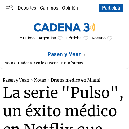
Deportes
Caminos
Opinión
Participá
Programas
Últimas coberturas
Últimas 24 h
En YouTube
Clima
Horóscopo
Lo Último
Argentina
Córdoba
Rosario
Pasen y Vean
Notas
Cadena 3 en los Oscar
Plataformas
Pasen y Vean
Notas
Drama médico en Miami
La serie "Pulso",
un éxito médico