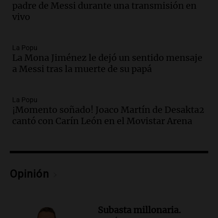
padre de Messi durante una transmisión en
Jorge Messi en una entrevista con Rony
vivo
Vargas en 2007
Una mañana para todos
Episodios
La Popu
Audio.
El abuelo de Agostina Vega, tras
La Mona Jiménez le dejó un sentido mensaje
las nuevas detenciones: "En esa casa
a Messi tras la muerte de su papá
todos tenían algo que ver"
Una mañana para todos
La Popu
Episodios
¡Momento soñado! Joaco Martín de Desakta2
Audio.
Una nutricionista derribó el mito
cantó con Carín León en el Movistar Arena
del desayuno ideal: qué alimentos
conviene priorizar
Una mañana para todos
Episodios
Opinión
Audio.
Murió Jorge Messi
Una mañana para todos
Episodios
Subasta millonaria.