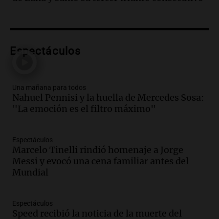
hacerle preguntas y nunca regresó"
Una mañana para todos
Episodios
Audio.
Voluntarios limpiaron 9.000
Espectáculos
metros del río Suquía y retiraron hasta
800 kilos de basura por jornada
Una mañana para todos
Episodios
Una mañana para todos
Nahuel Pennisi y la huella de Mercedes Sosa:
Audio.
La historia de la servilleta que
"La emoción es el filtro máximo"
firmó Jorge Messi para el primer
contrato de Leo con Barcelona
Una mañana para todos
Espectáculos
Episodios
Marcelo Tinelli rindió homenaje a Jorge
Messi y evocó una cena familiar antes del
Audio.
Joan Gaspart: "Sin Jorge, no sé si
Mundial
Messi hubiera llegado adonde llegó"
Una mañana para todos
Episodios
Espectáculos
Speed recibió la noticia de la muerte del
Audio.
El orgullo y el sueño argentino de