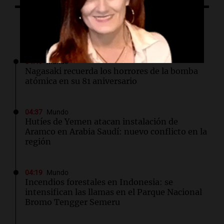
Lo último
04:49
Mundo
Nagasaki recuerda los horrores de la bomba
atómica en su 81 aniversario
04:37
Mundo
Hutíes de Yemen atacan instalación de
Aramco en Arabia Saudí: nuevo conflicto en la
región
04:19
Mundo
Incendios forestales en Indonesia: se
intensifican las llamas en el Parque Nacional
Bromo Tengger Semeru