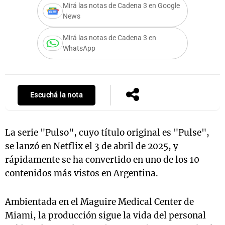
Mirá las notas de Cadena 3 en Google
News
Mirá las notas de Cadena 3 en
Notas
WhatsApp
s
Notas
La Sole en
ial
Mundial 2026
Cadena 3
Escuchá la nota
La serie "Pulso", cuyo título original es "Pulse",
se lanzó en Netflix el 3 de abril de 2025, y
rápidamente se ha convertido en uno de los 10
contenidos más vistos en Argentina.
Ambientada en el Maguire Medical Center de
Miami, la producción sigue la vida del personal