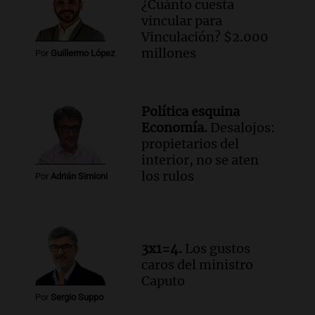
¿Cuánto cuesta
Audio.
Mateo, a los 25 años, lucha
vincular para
contra el tiempo: necesita un trasplante
Vinculación? $2.000
para poder seguir viviend
millones
Por
Guillermo López
Una mañana para todos
Episodios
Audio.
Estiman que la inflación nacional
Política esquina
de julio será menor al 2,9% registrado
Economía.
Desalojos:
en CABA
propietarios del
Una mañana para todos
interior, no se aten
Episodios
los rulos
Por
Adrián Simioni
Audio.
Altas Cumbres: rescataron a una
cabra que llevaba ocho días atrapada en
un precipicio
Una mañana para todos
3x1=4.
Los gustos
Episodios
caros del ministro
Audio.
Chile planteó mejorar la
Caputo
conectividad fronteriza, aérea y digital
Por
Sergio Suppo
con Jujuy