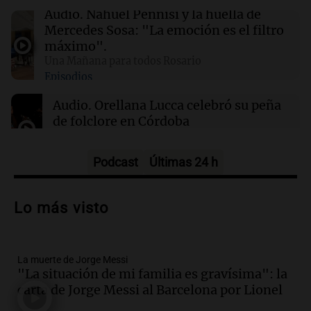
01:31
Ciencia
Audio.
Nahuel Pennisi y la huella de
Reducir alimentos dulces no disminuye
Mercedes Sosa: "La emoción es el filtro
antojos ni mejora la salud, según estudio
máximo".
Una Mañana para todos Rosario
Episodios
01:29
Mundo
El lago Mead alcanza su nivel más bajo en 90
Audio.
Orellana Lucca celebró su peña
años, evidenciando la crisis hídrica en EE.UU.
de folclore en Córdoba
Tarde y Media
Episodios
Podcast
Últimas 24 h
Audio.
Trágico accidente en Mendoza:
un muerto y varios heridos tras caída de
Lo más visto
vehículos desde un puente
Panorama Federal
Episodios
La muerte de Jorge Messi
Audio.
Tragedia en Mendoza: un muerto
"La situación de mi familia es gravísima": la
y cinco heridos tras caer dos autos desde
carta de Jorge Messi al Barcelona por Lionel
un puente
Una mañana para todos