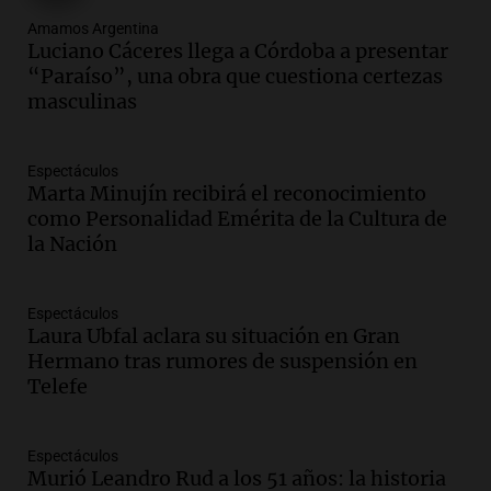
Audio.
Denuncias por represión en el
Amamos Argentina
Congreso y evacuación por derrame de
Luciano Cáceres llega a Córdoba a presentar
oxígeno en Montecastro
“Paraíso”, una obra que cuestiona certezas
Panorama Federal
masculinas
Episodios
Audio.
Río Gallegos reporta frío extremo
Espectáculos
y llega avión para escuelas de la décima
Marta Minujín recibirá el reconocimiento
brigada aérea
como Personalidad Emérita de la Cultura de
Panorama Federal
la Nación
Episodios
Audio.
La justicia reconoce al COVID
como enfermedad laboral tras la muerte
Espectáculos
Laura Ubfal aclara su situación en Gran
de un docente
Hermano tras rumores de suspensión en
Panorama Federal
Telefe
Episodios
Audio.
Aumento de tarifas de luz en San
Luis a partir de agosto por nueva
Espectáculos
regulación de la energía
Murió Leandro Rud a los 51 años: la historia