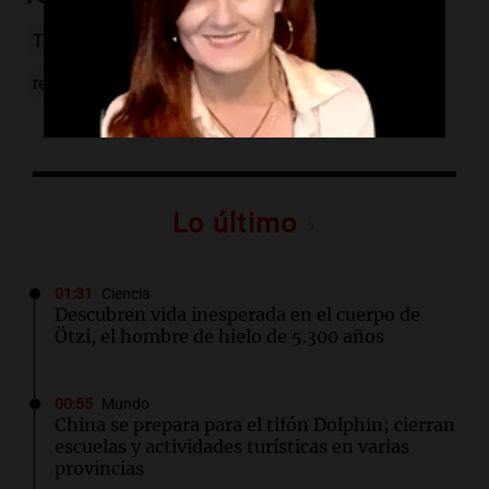
Tamara Báez
L-Gante
Thiago Martínez
reconciliación
Jamaica
Lo último
01:31
Ciencia
Descubren vida inesperada en el cuerpo de
Ötzi, el hombre de hielo de 5.300 años
00:55
Mundo
China se prepara para el tifón Dolphin; cierran
escuelas y actividades turísticas en varias
provincias