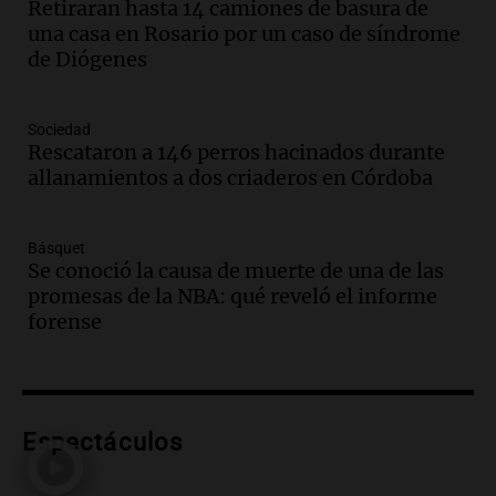
Retiraran hasta 14 camiones de basura de
bonarda para disfrutar el fin de semana
una casa en Rosario por un caso de síndrome
en Mendoza
de Diógenes
Panorama Federal
Episodios
Audio.
Mañana inicia la gran exposición
Sociedad
en la Sociedad Rural de Bulaya con
Rescataron a 146 perros hacinados durante
actividades para toda la familia
allanamientos a dos criaderos en Córdoba
Panorama Federal
Episodios
Básquet
Audio.
Villa María presenta nuevos
Se conoció la causa de muerte de una de las
edificios y una casa del estudiante para
promesas de la NBA: qué reveló el informe
jóvenes de la región
forense
Panorama Federal
Episodios
Audio.
Preparativos finales para la gran
exposición en la sociedad rural de
Bulaya este sábado
Espectáculos
Panorama Federal
Episodios