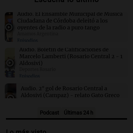
Clima en Rosario: cómo estará el tiempo este
sábado 8 de agosto
Audio.
El Ensamble Municipal de Música
Ciudadana de Córdoba deleitó a los
oyentes de la radio a puro tango
00:08
La Cadena del Gol
Amamos Argentina
Independiente Rivadavia venció de local a
Episodios
Estudiantes de Río Cuarto y escala posiciones
en su zona
Audio.
Boletín de Calificaciones de
Marcelo Lamberti (Rosario Central 2 - 1
Aldosivi)
00:05
Clima
Deportes Rosario
Clima en CABA: cómo estará el tiempo este
Episodios
sábado 8 de agosto
Audio.
2° gol de Rosario Central a
Aldosivi (Campaz) - relato Gato Greco
Deportes Rosario
Episodios
Podcast
Últimas 24 h
Audio.
Nuevo desarrollo urbano y casa
del estudiante impulsan el crecimiento
Lo más visto