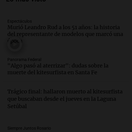
en Villa María
Panorama Federal
Episodios
Espectáculos
Audio.
La gran exposición de la rural de
Murió Leandro Rud a los 51 años: la historia
la Bulaya abrirá sus puertas mañana con
del representante de modelos que marcó una
diversas actividades y sorpresas
época
Panorama Federal
Episodios
Audio.
Villa María presenta nuevos
Panorama Federal
edificios y proyecta una casa del
"Algo pasó al aterrizar": dudas sobre la
estudiante con 48 municipios
muerte del kitesurfista en Santa Fe
involucrados
Panorama Federal
Episodios
Trágico final: hallaron muerto al kitesurfista
Audio.
1° gol de Rosario Central a
que buscaban desde el jueves en la Laguna
Aldosivi (Zalazar en contra) - relato
Setúbal
Gato Greco
Deportes Rosario
Episodios
Audio.
Recomendaciones de vino
Siempre Juntos Rosario