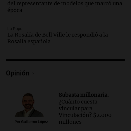
Panorama Federal
del representante de modelos que marcó una
Episodios
época
Audio.
Gabriela Irrazábal: “Un 35,5% de
la población del país fue a templos a
buscar ayuda el último año”
La Popu
La Rosalía de Bell Ville le respondió a la
La Argentina, hoy
Rosalía española
Episodios
Audio.
"Algo pasó al aterrizar": dudas
sobre la muerte del kitesurfista en
Santa Fe.
Noticias Rosario
Opinión
Episodios
Audio.
José Roccuzzo, cortes de carne y
compras de Antonella: bromas en
Subasta millonaria.
Rosario.
¿Cuánto cuesta
Ahora país
vincular para
Episodios
Vinculación? $2.000
Audio.
José Roccuzzo, cortes de carne y
millones
Por
Guillermo López
compras de Antonella: bromas en