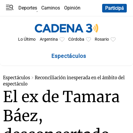
Deportes
Caminos
Opinión
Participá
Programas
Últimas coberturas
Últimas 24 h
En YouTube
Clima
Horóscopo
Lo Último
Argentina
Córdoba
Rosario
Espectáculos
Espectáculos
Reconciliación inesperada en el ámbito del
espectáculo
El ex de Tamara
Báez,