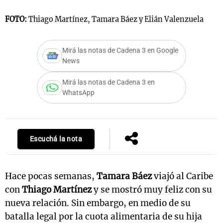
FOTO:
Thiago Martínez, Tamara Báez y Elián Valenzuela
Notas
Mirá las notas de Cadena 3 en Google
s
Notas
News
La Sole en
ial
Mundial 2026
Cadena 3
Mirá las notas de Cadena 3 en
WhatsApp
Escuchá la nota
Hace pocas semanas,
Tamara Báez
viajó al Caribe
con
Thiago Martínez
y se mostró muy feliz con su
nueva relación. Sin embargo, en medio de su
batalla legal por la cuota alimentaria de su hija