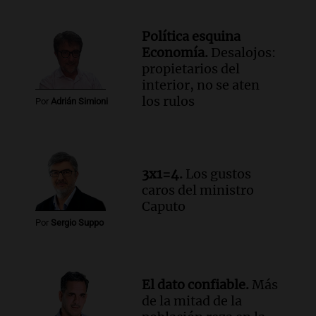
Rosario.
Viva la Radio Rosario
Política esquina
Episodios
Economía.
Desalojos:
Audio.
Luciano Cáceres llega a Córdoba a
propietarios del
presentar “Paraíso”, una obra que
interior, no se aten
cuestiona certezas masculinas
los rulos
Por
Adrián Simioni
Amamos Argentina
Episodios
3x1=4.
Los gustos
caros del ministro
Caputo
Por
Sergio Suppo
El dato confiable.
Más
de la mitad de la